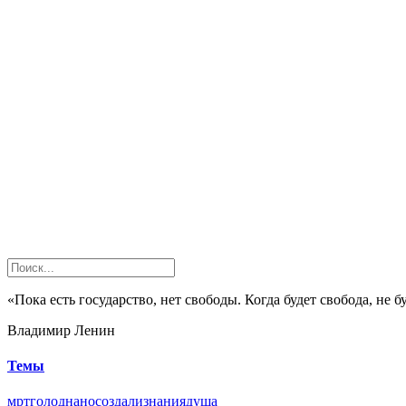
«Пока есть государство, нет свободы. Когда будет свобода, не б
Владимир Ленин
Темы
мрт
голод
нано
создали
знания
душа