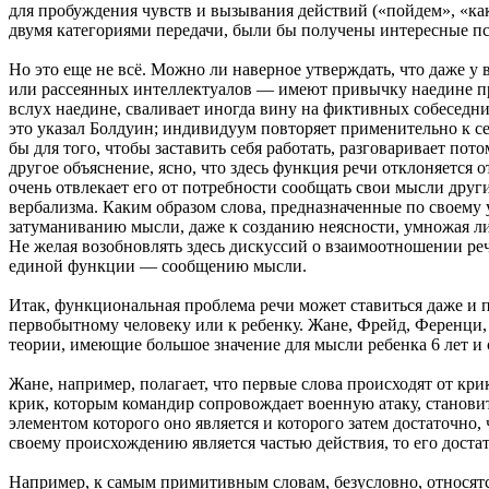
для пробуждения чувств и вызывания действий («пойдем», «ка
двумя категориями передачи, были бы получены интересные п
Но это еще не всё. Можно ли наверное утверждать, что даже у 
или рассеянных интеллектуалов — имеют привычку наедине пр
вслух наедине, сваливает иногда вину на фиктивных собеседни
это указал Болдуин; индивидуум повторяет применительно к се
бы для того, чтобы заставить себя работать, разговаривает пот
другое объяснение, ясно, что здесь функция речи отклоняется о
очень отвлекает его от потребности сообщать свои мысли дру
вербализма. Каким образом слова, предназначенные по своему
затуманиванию мысли, даже к созданию неясности, умножая ли
Не желая возобновлять здесь дискуссий о взаимоотношении ре
единой функции — сообщению мысли.
Итак, функциональная проблема речи может ставиться даже и 
первобытному человеку или к ребенку. Жане, Фрейд, Ференци
теории, имеющие большое значение для мысли ребенка 6 лет и с
Жане, например, полагает, что первые слова происходят от кри
крик, которым командир сопровождает военную атаку, становит
элементом которого оно является и которого затем достаточно,
своему происхождению является частью действия, то его доста
Например, к самым примитивным словам, безусловно, относятся