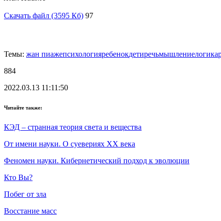
Скачать файл (3595 Кб)
97
Темы:
жан пиаже
психология
ребенок
дети
речь
мышление
логика
884
2022.03.13 11:11:50
Читайте также:
КЭД – странная теория света и вещества
От имени науки. О суевериях XX века
Феномен науки. Кибернетический подход к эволюции
Кто Вы?
Побег от зла
Восстание масс