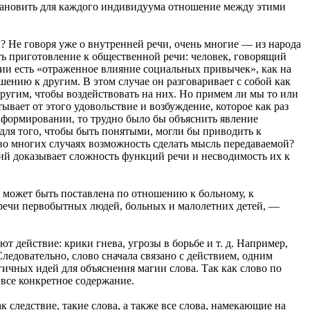
установить для каждого индивидуума отношение между этими
и? Не говоря уже о внутренней речи, очень многие — из народа
ь приготовление к общественной речи: человек, говорящий
нии есть «отраженное влияние социальных привычек», как на
ению к другим. В этом случае он разговаривает с собой как
 другим, чтобы воздействовать на них. Но примем ли мы то или
ывает от этого удовольствие и возбуждение, которое как раз
нформировании, то трудно было бы объяснить явление
для того, чтобы быть понятыми, могли бы приводить к
во многих случаях возможность сделать мысль передаваемой?
сий доказывает сложность функций речи и несводимость их к
а может быть поставлена по отношению к больному, к
речи первобытных людей, больных и малолетних детей, —
т действие: крики гнева, угрозы в борьбе и т. д. Например,
ледовательно, слово сначала связано с действием, одним
гичных идей для объяснения магии слова. Так как слово по
 все конкретное содержание.
следствие, такие слова, а также все слова, намекающие на