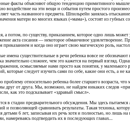
анные факты объясняют общую тенденцию примитивного мышлени
жно воздействие на эти вещи и события путем простого произнесе
вляет часть названного предмета. Шпильрейн занялась отыскани
начения матери во многих языках («мама»), состоят из губных с
я, а потом, по существу, приказанием, которое одно лишь может
жение акта сосания — некоторое обманчивое удовлетворение. Пр
 приказанием и когда оно играет свою магическую роль, настоль
вые имена существительные в речи ребенка вовсе не обозначают 
а значительно сложнее, чем это кажется на первый взгляд. Однак
ыражения, осмысляемые нами просто как понятия, у маленького 
й, которые следует изучить сами по себе, какие они есть, а не 
роблему относительно ребенка более старшего возраста, что мы
мы друг от друга. Мы, возможно, не найдем никаких следов «пр
ысли, как это подсказывает «здравый смысл».
ится в стадии предварительного обсуждения. Мы здесь пытаемся 
й и позволяющей сравнивать результаты. Такая техника, котору
я детьми 6 лет, записывая их речь хотя и полностью, но лишь н
и, намереваясь подтвердить их в последующих главах...