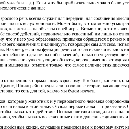
кой ужас!» и т. д.). Если хотя бы приблизительно можно было 
сихологические данные.
взрослого речь всегда служит для передачи, для сообщения мысл
оизносить вслух монологи. Может быть, в этом можно усмотрет
ков, как дети — на объекты своей игры. Возможно, в этом явле
бе способ действий, первоначально усвоенный им лишь по отнош
ому, что у него уже образовалась привычка обращаться с речью к
т своего назначения: индивидуум, говорящий сам для себя, испыт
гим. Наконец, если бы функция речи состояла исключительно в и
 употреблению для точных обозначений, только и существующие 
шь словесно существующие объекты, короче, именно затрудняя 
чи и мышления, отметим только, что самое наличие этих дискус
по отношению к нормальному взрослому. Тем более, конечно, он
, Джонс, Шпильрейн предлагали различные теории, касающиеся 
тарше, то есть для той, какую мы будем изучать.
ков, которые у животных и у первобытного человека сопровождаю
ся сигналом к этой атаке. Отсюда первые слова — приказание. С
 чтобы вызвать это действие. Психоаналитики исходили из анало
точно, чтобы вызвать все связанные с ним душевные движения и
 любовные крики, служащие предисловием к половому акту: как 