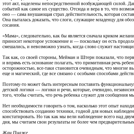
этот акт, наделены непосредственной возбуждающей силой. Д
событий как самое их существо. Отсюда и вера в то, что возмо
оно — сама внушающая страх действительность, которая соста
Она пыталась доказать, что слоги, служащие младенцу для обоз
сосания.
«Мама», следовательно, как бы является сначала криком желани
приносит некоторое успокоение и — поскольку он есть продол
смешались, и невозможно узнать, когда слово служит настоящим
Так как, со своей стороны, Мейман и Штерн показали, что пер
и впрямь есть основание полагать, что примитивная речь ребенк
осторожностью, все-таки становится очевидным, что многие в
еще и магический, где все связано с особыми способами действи
Поэтому-то может быть интересным поставить функциональную п
детской логики — логики и речи, которые, очевидно, независи
того, чтобы считать, что речь ребенка служит для сообщения м
Нет необходимости говорить о том, насколько этот опыт наход
способствовать созданию техники, годной для новых наблюдени
констатировать. Но так как мы вели наблюдение всего над двум
дня, мы считаем свои результаты не более чем предварительным
Жан Пиаже