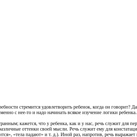
бности стремится удовлетворить ребенок, когда он говорит? Да
нно с нее-то и надо начинать всякое изучение логики ребенка.
нным; кажется, что у ребенка, как и у нас, речь служит для пер
 различные оттенки своей мысли. Речь служит ему для констата
я», «тела падают» и т. д.). Иной раз, напротив, речь выражает