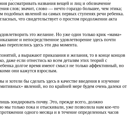
я рассматривать названия вещей и лиц и обозначение
ния слов; значит, слово — нечто гораздо большее, чем этика;
ем подобных явлений на самых первых ступенях речи ребенка.
огласных, что свидетельствует о простом продолжении акта
 удовлетворить это желание. Но уже один только крик «мама»
иказание и непосредственное удовлетворение здесь почти
ко переплелись здесь эти два момента.
понятий, а выражают приказания и желания, то в конце концов
о, даже если отнестись ко всем деталям этих теорий с
ребенка долгое время имеют смысл не только аффективный, но
какими они кажутся взрослым.
 и хотели бы сделать здесь в качестве введения в изучение
имитивных» явлений, но по крайней мере будем очень далеки от
лишь зондировать почву. Это, прежде всего, должно
ю мы только пока и отыскивали, уже позволила нам кое-что
а протяжении одного месяца и в течение определенных часов