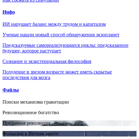
Инфо
ИИ нарушает баланс между трудом и капиталом
Ученые нашли новый способ обнаружения экзопланет
Предсказуемые самореализующиеся циклы: предсказанное
будущее, которое наступает
Сознание и экзистенциальная философия
Похудение в зрелом возрасте может иметь скрытые
последствия для мозга
Файлы
Поиски механизма гравитации
Революционное богатство
Преданная революция
Фольклор в Ветхом завете