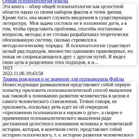
Общая психопатология
Файлы
Эта книга – обзор общей психопатологии как целостной
области науки со своим набором фактов и точек зрения.
Кроме того, она может служить введением в существующую
литературу. Моя задача состояла не в изложении догм, а в
том, чтобы представить проблемы, способы постановки
вопросов, методы; я не столько разрабатывал теоретически
обоснованную систему, сколько стремился к
методологическому порядку. В психопатологии существует
целый ряд подходов, множество одинаково правомерных, но
никак не соприкасающихся друг с другом путей. Я видел
свою цель в разделении этих подходов, в и...
1023
2022.11.06 19:43:58
Травма рождения и ее значение для психоанализа
Файлы
Нижеследующие размышления представляют собой первую
попытку приложить психоаналитический способ мышления
как таковой к пониманию развития человечества в целом и
самого человеческого становления. Точнее говоря, не
приложить, поскольку речь идет не об очередном
«приложении психоанализа к наукам о духе», а скорее о
применении психоаналитического мышления ради
достижения целостного понимания человека и человеческой
истории, которая, в конечном счете, представляет собой
историю психического, т. е. историю развития человеческого