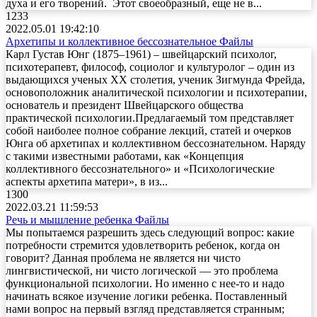
духа и его творений. Этот своеобразный, еще не в...
1233
2022.05.01 19:42:10
Архетипы и коллективное бессознательное
Файлы
Карл Густав Юнг (1875–1961) – швейцарский психолог,
психотерапевт, философ, социолог и культуролог – один из
выдающихся ученых ХХ столетия, ученик Зигмунда Фрейда,
основоположник аналитической психологии и психотерапии,
основатель и президент Швейцарского общества
практической психологии.Предлагаемый том представляет
собой наиболее полное собрание лекций, статей и очерков
Юнга об архетипах и коллективном бессознательном. Наряду
с такими известными работами, как «Концепция
коллективного бессознательного» и «Психологические
аспекты архетипа матери», в из...
1300
2022.03.21 11:59:53
Речь и мышление ребенка
Файлы
Мы попытаемся разрешить здесь следующий вопрос: какие
потребности стремится удовлетворить ребенок, когда он
говорит? Данная проблема не является ни чисто
лингвистической, ни чисто логической — это проблема
функциональной психологии. Но именно с нее-то и надо
начинать всякое изучение логики ребенка. Поставленный
нами вопрос на первый взгляд представляется странным;