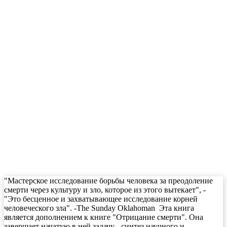
"Мастерское исследование борьбы человека за преодоление
смерти через культуру и зло, которое из этого вытекает", -
"Это бесценное и захватывающее исследование корней
человеческого зла". -The Sunday Oklahoman Эта книга
является дополнением к книге "Отрицание смерти". Она
завершает начатую в ней задачу - синтез научного и