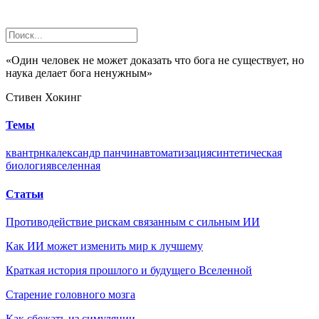
«Один человек не может доказать что бога не существует, но
наука делает бога ненужным»
Стивен Хокинг
Темы
квант
рнк
александр панчин
автоматизация
синтетическая
биология
вселенная
Статьи
Противодействие рискам связанным с сильным ИИ
Как ИИ может изменить мир к лучшему
Краткая история прошлого и будущего Вселенной
Старение головного мозга
Как сбежать из симуляции