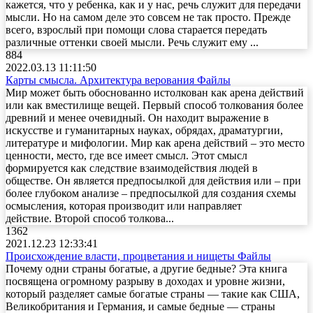
кажется, что у ребенка, как и у нас, речь служит для передачи
мысли. Но на самом деле это совсем не так просто. Прежде
всего, взрослый при помощи слова старается передать
различные оттенки своей мысли. Речь служит ему ...
884
2022.03.13 11:11:50
Карты смысла. Архитектура верования
Файлы
Мир может быть обоснованно истолкован как арена действий
или как вместилище вещей. Первый способ толкования более
древний и менее очевидный. Он находит выражение в
искусстве и гуманитарных науках, обрядах, драматургии,
литературе и мифологии. Мир как арена действий – это место
ценности, место, где все имеет смысл. Этот смысл
формируется как следствие взаимодействия людей в
обществе. Он является предпосылкой для действия или – при
более глубоком анализе – предпосылкой для создания схемы
осмысления, которая производит или направляет
действие. Второй способ толкова...
1362
2021.12.23 12:33:41
Происхождение власти, процветания и нищеты
Файлы
Почему одни страны богатые, а другие бедные? Эта книга
посвящена огромному разрыву в доходах и уровне жизни,
который разделяет самые богатые страны — такие как США,
Великобритания и Германия, и самые бедные — страны