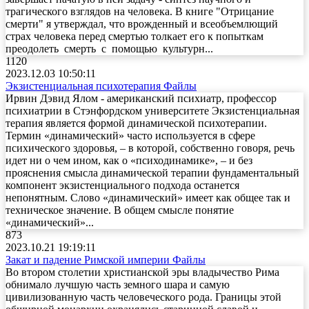
трагического взглядов на человека. В книге "Отрицание
смерти" я утверждал, что врожденный и всеобъемлющий
страх человека перед смертью толкает его к попыткам
преодолеть смерть с помощью культурн...
1120
2023.12.03 10:50:11
Экзистенциальная психотерапия
Файлы
Ирвин Дэвид Ялом - американский психиатр, профессор
психиатрии в Стэнфордском университете Экзистенциальная
терапия является формой динамической психотерапии.
Термин «динамический» часто используется в сфере
психического здоровья, – в которой, собственно говоря, речь
идет ни о чем ином, как о «психодинамике», – и без
прояснения смысла динамической терапии фундаментальный
компонент экзистенциального подхода останется
непонятным. Слово «динамический» имеет как общее так и
техническое значение. В общем смысле понятие
«динамический»...
873
2023.10.21 19:19:11
Закат и падение Римской империи
Файлы
Во втором столетии христианской эры владычество Рима
обнимало лучшую часть земного шара и самую
цивилизованную часть человеческого рода. Границы этой