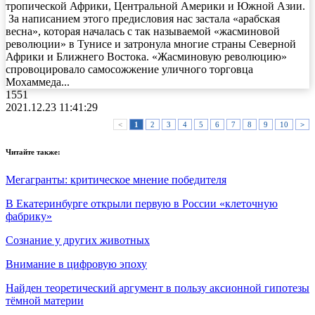
тропической Африки, Центральной Америки и Южной Азии.
За написанием этого предисловия нас застала «арабская
весна», которая началась с так называемой «жасминовой
революции» в Тунисе и затронула многие страны Северной
Африки и Ближнего Востока. «Жасминовую революцию»
спровоцировало самосожжение уличного торговца
Мохаммеда...
1551
2021.12.23 11:41:29
<
1
2
3
4
5
6
7
8
9
10
>
Читайте также:
Мегагранты: критическое мнение победителя
В Екатеринбурге открыли первую в России «клеточную
фабрику»
Сознание у других животных
Внимание в цифровую эпоху
Найден теоретический аргумент в пользу аксионной гипотезы
тёмной материи