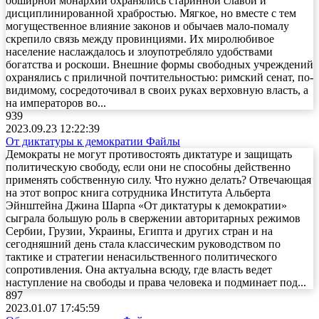
обширной монархии охранялись старинной славой и
дисциплинированной храбростью. Мягкое, но вместе с тем
могущественное влияние законов и обычаев мало-помалу
скрепило связь между провинциями. Их миролюбивое
население наслаждалось и злоупотребляло удобствами
богатства и роскоши. Внешние формы свободных учреждений
охранялись с приличной почтительностью: римский сенат, по-
видимому, сосредоточивал в своих руках верховную власть, а
на императоров во...
939
2023.09.23 12:22:39
От диктатуры к демократии
Файлы
Демократы не могут противостоять диктатуре и защищать
политическую свободу, если они не способны действенно
применять собственную силу. Что нужно делать? Отвечающая
на этот вопрос книга сотрудника Института Альберта
Эйнштейна Джина Шарпа «От диктатуры к демократии»
сыграла большую роль в свержении авторитарных режимов
Сербии, Грузии, Украины, Египта и других стран и на
сегодняшний день стала классическим руководством по
тактике и стратегии ненасильственного политического
сопротивления. Она актуальна всюду, где власть ведет
наступление на свободы и права человека и подминает под...
897
2023.01.07 17:45:59