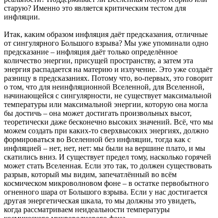
старую? Именно это является критическим тестом для
инфляции.
Итак, каким образом инфляция даёт предсказания, отличные
от сингулярного Большого взрыва? Мы уже упоминали одно
предсказание – инфляция даёт только определённое
количество энергии, присущей пространству, а затем эта
энергия распадается на материю и излучение. Это уже создаёт
разницу в предсказаниях. Потому что, во-первых, это говорит
о том, что для неинфляционной Вселенной, для Вселенной,
начинающейся с сингулярности, не существует максимальной
температуры или максимальной энергии, которую она могла
бы достичь – она может достигать произвольных высот,
теоретически даже бесконечно высоких значений. Всё, что мы
можем создать при каких-то сверхвысоких энергиях, должно
формироваться во Вселенной без инфляции, тогда как с
инфляцией – нет, нет, нет: мы были на вершине плато, и мы
скатились вниз. И существует предел тому, насколько горячей
может стать Вселенная. Если это так, то должен существовать
разрыв, который мы видим, запечатлённый во всём
космическом микроволновом фоне – в остатке первобытного
огненного шара от Большого взрыва. Если у нас достигается
другая энергетическая шкала, то мы должны это увидеть,
когда рассматриваем неидеальности температуры