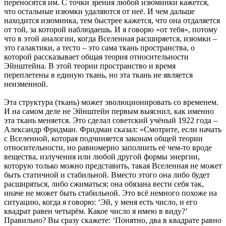
переносятся им. С точки зрения любой изюминки кажется,
что остальные изюмки удаляются от неё. И чем дальше
находится изюминка, тем быстрее кажется, что она отдаляется
от той, за которой наблюдаешь. И я говорю «от тебя», потому
что в этой аналогии, когда Вселенная расширяется, изюмки –
это галактики, а тесто – это сама ткань пространства, о
которой рассказывает общая теория относительности
Эйнштейна. В этой теории пространство и время
переплетены в единую ткань, но эта ткань не является
неизменной.
Эта структура (ткань) может эволюционировать со временем.
И на самом деле не Эйнштейн первым выяснил, как именно
эта ткань меняется. Это сделал советский учёный 1922 года –
Александр Фридман. Фридман сказал: «Смотрите, если начать
с Вселенной, которая подчиняется законам общей теории
относительности, но равномерно заполнить её чем-то вроде
вещества, излучения или любой другой формы энергии,
которую только можно представить, такая Вселенная не может
быть статичной и стабильной. Вместо этого она либо будет
расширяться, либо сжиматься; она обязана вести себя так,
иначе не может быть стабильной. Это всё немного похоже на
ситуацию, когда я говорю: ‘Эй, у меня есть число, и его
квадрат равен четырём. Какое число я имею в виду?’
Правильно? Вы сразу скажете: ‘Понятно, два в квадрате равно