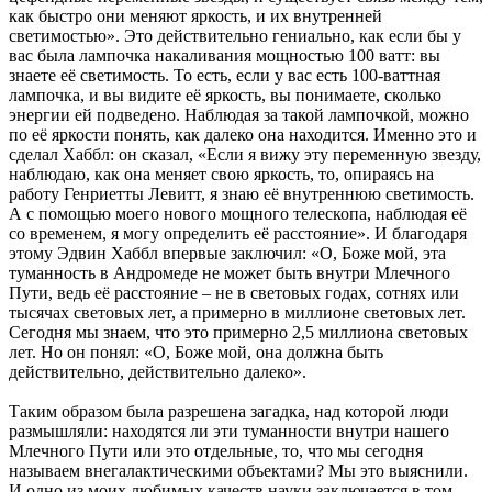
как быстро они меняют яркость, и их внутренней
светимостью». Это действительно гениально, как если бы у
вас была лампочка накаливания мощностью 100 ватт: вы
знаете её светимость. То есть, если у вас есть 100-ваттная
лампочка, и вы видите её яркость, вы понимаете, сколько
энергии ей подведено. Наблюдая за такой лампочкой, можно
по её яркости понять, как далеко она находится. Именно это и
сделал Хаббл: он сказал, «Если я вижу эту переменную звезду,
наблюдаю, как она меняет свою яркость, то, опираясь на
работу Генриетты Левитт, я знаю её внутреннюю светимость.
А с помощью моего нового мощного телескопа, наблюдая её
со временем, я могу определить её расстояние». И благодаря
этому Эдвин Хаббл впервые заключил: «О, Боже мой, эта
туманность в Андромеде не может быть внутри Млечного
Пути, ведь её расстояние – не в световых годах, сотнях или
тысячах световых лет, а примерно в миллионе световых лет.
Сегодня мы знаем, что это примерно 2,5 миллиона световых
лет. Но он понял: «О, Боже мой, она должна быть
действительно, действительно далеко».
Таким образом была разрешена загадка, над которой люди
размышляли: находятся ли эти туманности внутри нашего
Млечного Пути или это отдельные, то, что мы сегодня
называем внегалактическими объектами? Мы это выяснили.
И одно из моих любимых качеств науки заключается в том,