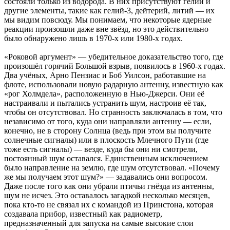
состояли только из водорода. В них присутствуют гелий и
другие элементы, такие как гелий-3, дейтерий, литий — их
мы видим повсюду. Мы понимаем, что некоторые ядерные
реакции произошли даже вне звёзд, но это действительно
было обнаружено лишь в 1970-х или 1980-х годах.
«Роковой аргумент» — убедительное доказательство того, где
произошёл горячий Большой взрыв, появилось в 1960-х годах.
Два учёных, Арно Пензиас и Боб Уилсон, работавшие на
флоте, использовали новую радарную антенну, известную как
«рог Холмдела», расположенную в Нью-Джерси. Они её
настраивали и пытались устранить шум, настроив её так,
чтобы он отсутствовал. Но странность заключалась в том, что
независимо от того, куда они направляли антенну — если,
конечно, не в сторону Солнца (ведь при этом вы получите
солнечные сигналы) или в плоскость Млечного Пути (где
тоже есть сигналы) — везде, куда бы они ни смотрели,
постоянный шум оставался. Единственным исключением
было направление на землю, где шум отсутствовал. «Почему
же мы получаем этот шум?» — задавались они вопросом.
Даже после того как они убрали птичьи гнёзда из антенны,
шум не исчез. Это оставалось загадкой несколько месяцев,
пока кто-то не связал их с командой из Принстона, которая
создавала прибор, известный как радиометр,
предназначенный для запуска на самые высокие слои