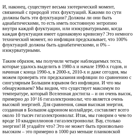
И, наконец, существует весьма эзотерический момент,
связанный с природой этих флуктуаций. Какими по сути
должны быть эти флуктуации? Должны ли они быть
адиабатическими, то есть иметь постоянную энтропию
внутри каждой флуктуации, или изокурватурными, когда
каждая флуктуация имеет одинаковую кривизну? Это немного
технический момент, но инфляция предсказывает, что 100%
флуктуаций должны быть адиабатическими, и 0% –
изокурватурными.
Таким образом, мы получили четыре наблюдаемых теста,
которые удалось выделить в 1980-х и начале 1990-х годов, и
начиная с конца 1990-х, в 2000-х, 2010-х и даже сегодня, мы
можем проверять эти предсказания инфляции по сравнению с
сингулярным Большим взрывом без инфляции. И что мы
обнаруживаем? Мы видим, что существует максимум по
температуре, который Вселенная достигла – и он очень высок,
примерно до 10^16 гигаэлектронвольт, что является очень
высокой энергией. Для сравнения, самая высокая энергия,
созданная в Большом адронном коллайдере, составляет всего
около 10 тысяч гигаэлектронвольт. Итак, мы говорим о чем-то
вроде 10 квадриллионов гигаэлектронвольт. Вау, столько
энергии! И угадайте что? Это не может быть произвольно
высоким – это примерно в 1000 раз меньше планковской