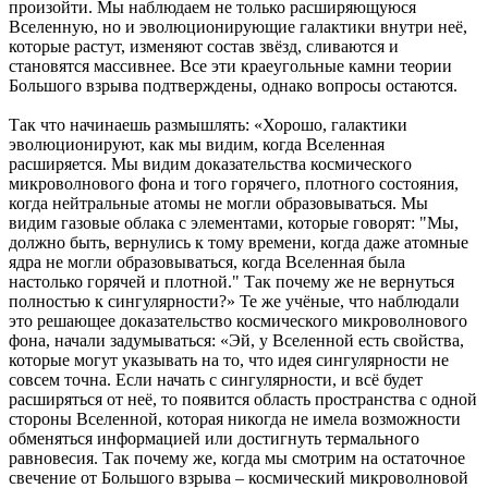
произойти. Мы наблюдаем не только расширяющуюся
Вселенную, но и эволюционирующие галактики внутри неё,
которые растут, изменяют состав звёзд, сливаются и
становятся массивнее. Все эти краеугольные камни теории
Большого взрыва подтверждены, однако вопросы остаются.
Так что начинаешь размышлять: «Хорошо, галактики
эволюционируют, как мы видим, когда Вселенная
расширяется. Мы видим доказательства космического
микроволнового фона и того горячего, плотного состояния,
когда нейтральные атомы не могли образовываться. Мы
видим газовые облака с элементами, которые говорят: "Мы,
должно быть, вернулись к тому времени, когда даже атомные
ядра не могли образовываться, когда Вселенная была
настолько горячей и плотной." Так почему же не вернуться
полностью к сингулярности?» Те же учёные, что наблюдали
это решающее доказательство космического микроволнового
фона, начали задумываться: «Эй, у Вселенной есть свойства,
которые могут указывать на то, что идея сингулярности не
совсем точна. Если начать с сингулярности, и всё будет
расширяться от неё, то появится область пространства с одной
стороны Вселенной, которая никогда не имела возможности
обменяться информацией или достигнуть термального
равновесия. Так почему же, когда мы смотрим на остаточное
свечение от Большого взрыва – космический микроволновой