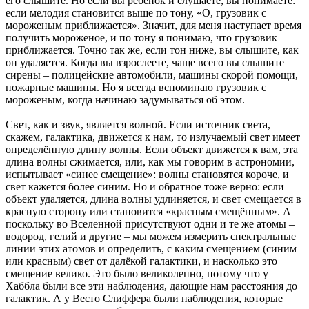
его слышите. Но если вы ребёнок и слушаете, вы понимаете:
если мелодия становится выше по тону, «О, грузовик с
мороженым приближается». Значит, для меня наступает время
получить мороженое, и по тону я понимаю, что грузовик
приближается. Точно так же, если тон ниже, вы слышите, как
он удаляется. Когда вы взрослеете, чаще всего вы слышите
сирены – полицейские автомобили, машины скорой помощи,
пожарные машины. Но я всегда вспоминаю грузовик с
мороженым, когда начинаю задумываться об этом.
Свет, как и звук, является волной. Если источник света,
скажем, галактика, движется к нам, то излучаемый свет имеет
определённую длину волны. Если объект движется к вам, эта
длина волны сжимается, или, как мы говорим в астрономии,
испытывает «синее смещение»: волны становятся короче, и
свет кажется более синим. Но и обратное тоже верно: если
объект удаляется, длина волны удлиняется, и свет смещается в
красную сторону или становится «красным смещённым». А
поскольку во Вселенной присутствуют одни и те же атомы –
водород, гелий и другие – мы можем измерить спектральные
линии этих атомов и определить, с каким смещением (синим
или красным) свет от далёкой галактики, и насколько это
смещение велико. Это было великолепно, потому что у
Хаббла были все эти наблюдения, дающие нам расстояния до
галактик. А у Весто Слиффера были наблюдения, которые