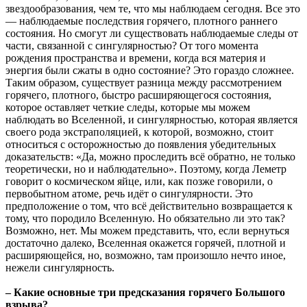
звездообразования, чем те, что мы наблюдаем сегодня. Все это
— наблюдаемые последствия горячего, плотного раннего
состояния. Но смогут ли существовать наблюдаемые следы от
части, связанной с сингулярностью? От того момента
рождения пространства и времени, когда вся материя и
энергия были сжаты в одно состояние? Это гораздо сложнее.
Таким образом, существует разница между рассмотрением
горячего, плотного, быстро расширяющегося состояния,
которое оставляет четкие следы, которые мы можем
наблюдать во Вселенной, и сингулярностью, которая является
своего рода экстраполяцией, к которой, возможно, стоит
относиться с осторожностью до появления убедительных
доказательств: «Да, можно проследить всё обратно, не только
теоретически, но и наблюдательно». Поэтому, когда Леметр
говорит о космическом яйце, или, как позже говорили, о
первобытном атоме, речь идёт о сингулярности. Это
предположение о том, что всё действительно возвращается к
тому, что породило Вселенную. Но обязательно ли это так?
Возможно, нет. Мы можем представить, что, если вернуться
достаточно далеко, Вселенная окажется горячей, плотной и
расширяющейся, но, возможно, там произошло нечто иное,
нежели сингулярность.
– Какие основные три предсказания горячего Большого
взрыва?