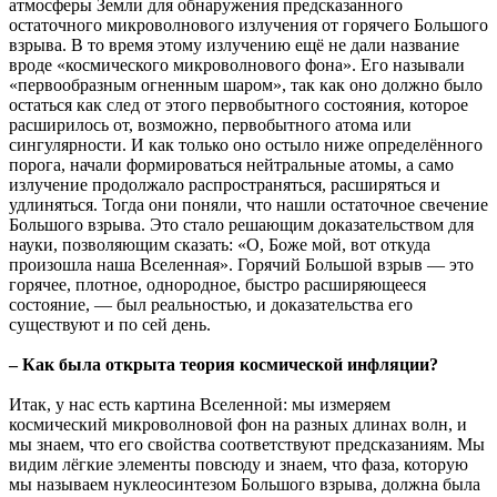
атмосферы Земли для обнаружения предсказанного
остаточного микроволнового излучения от горячего Большого
взрыва. В то время этому излучению ещё не дали название
вроде «космического микроволнового фона». Его называли
«первообразным огненным шаром», так как оно должно было
остаться как след от этого первобытного состояния, которое
расширилось от, возможно, первобытного атома или
сингулярности. И как только оно остыло ниже определённого
порога, начали формироваться нейтральные атомы, а само
излучение продолжало распространяться, расширяться и
удлиняться. Тогда они поняли, что нашли остаточное свечение
Большого взрыва. Это стало решающим доказательством для
науки, позволяющим сказать: «О, Боже мой, вот откуда
произошла наша Вселенная». Горячий Большой взрыв — это
горячее, плотное, однородное, быстро расширяющееся
состояние, — был реальностью, и доказательства его
существуют и по сей день.
– Как была открыта теория космической инфляции?
Итак, у нас есть картина Вселенной: мы измеряем
космический микроволновой фон на разных длинах волн, и
мы знаем, что его свойства соответствуют предсказаниям. Мы
видим лёгкие элементы повсюду и знаем, что фаза, которую
мы называем нуклеосинтезом Большого взрыва, должна была