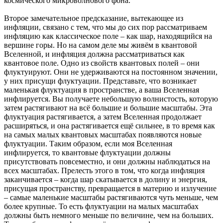
космического микроволнового фона.
Второе замечательное предсказание, вытекающее из
инфляции, связано с тем, что мы до сих пор рассматриваем
инфляцию как классическое поле – как шар, находящийся на
вершине горы. Но на самом деле мы живём в квантовой
Вселенной, и инфляция должна рассматриваться как
квантовое поле. Одно из свойств квантовых полей – они
флуктуируют. Они не удерживаются на постоянном значении,
у них присущи флуктуации. Представьте, что возникает
маленькая флуктуация в пространстве, а ваша Вселенная
инфлируется. Вы получаете небольшую волнистость, которую
затем растягивают на всё большие и большие масштабы. Эта
флуктуация растягивается, а затем Вселенная продолжает
расширяться, и она растягивается ещё сильнее, в то время как
на самых малых квантовых масштабах появляются новые
флуктуации. Таким образом, если моя Вселенная
инфлируется, то квантовые флуктуации должны
присутствовать повсеместно, и они должны наблюдаться на
всех масштабах. Прелесть этого в том, что когда инфляция
заканчивается – когда шар скатывается в долину и энергия,
присущая пространству, превращается в материю и излучение
– самые маленькие масштабы растягиваются чуть меньше, чем
более крупные. То есть флуктуации на малых масштабах
должны быть немного меньше по величине, чем на больших.