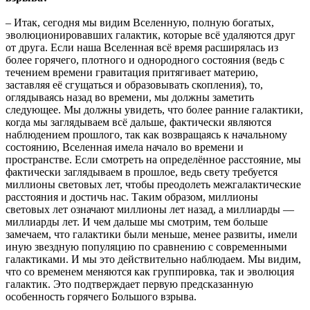
– Итак, сегодня мы видим Вселенную, полную богатых,
эволюционировавших галактик, которые всё удаляются друг
от друга. Если наша Вселенная всё время расширялась из
более горячего, плотного и однородного состояния (ведь с
течением времени гравитация притягивает материю,
заставляя её сгущаться и образовывать скопления), то,
оглядываясь назад во времени, мы должны заметить
следующее. Мы должны увидеть, что более ранние галактики,
когда мы заглядываем всё дальше, фактически являются
наблюдением прошлого, так как возвращаясь к начальному
состоянию, Вселенная имела начало во времени и
пространстве. Если смотреть на определённое расстояние, мы
фактически заглядываем в прошлое, ведь свету требуется
миллионы световых лет, чтобы преодолеть межгалактические
расстояния и достичь нас. Таким образом, миллионы
световых лет означают миллионы лет назад, а миллиарды —
миллиарды лет. И чем дальше мы смотрим, тем больше
замечаем, что галактики были меньше, менее развиты, имели
иную звездную популяцию по сравнению с современными
галактиками. И мы это действительно наблюдаем. Мы видим,
что со временем меняются как группировка, так и эволюция
галактик. Это подтверждает первую предсказанную
особенность горячего Большого взрыва.