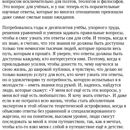
вопросом исключительно для поэтов, теологов и философов.
Это вопрос для учёных, и у нас теперь есть поразительные
научные ответы, которые во многих отношениях превзошли
даже самые смелые наши ожидания.
Потребовались годы и десятилетия учёбы, упорного труда,
решения уравнений и умения задавать правильные вопросы,
чтобы я смог узнать эти ответы сам для себя. И теперь, когда я
их знаю, я считаю, что эти знания не должны быть доступны
только тем немногим тысячам людей, которые прошли весь
путь, которым я прошёл. Я уверен, что ответы должны быть
доступны каждому, кто интересуется ими. Поэтому, когда я
прикладываю усилия, чтобы донести то, чему научился за
свою жизнь, до широкой публики, я чувствую, что делаю не
только важную услугу для всех, кто хочет узнать эти ответы,
но и удовлетворяю ту потребность, которую испытывал я в
молодости – иметь знания под рукой. И, надеюсь, найдутся
люди, которые скажут: «У меня всё ещё есть эти вопросы, у
меня всё ещё есть любопытство. Я хочу знать ответы». И даже
если я не потратил всю жизнь, чтобы стать абсолютным
экспертом в этой области теоретической астрофизики, когда я
объясняю ответы без уравнений и специализированного
жаргона, но на понятном, высоком уровне, люди смогут
последовать за мной в этом путешествии, так, как я мечтал,
чтобы кто-то взял меня с собой в путешествие ещё в детстве.