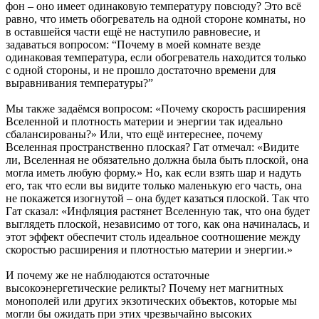
фон – оно имеет одинаковую температуру повсюду? Это всё
равно, что иметь обогреватель на одной стороне комнаты, но
в оставшейся части ещё не наступило равновесие, и
задаваться вопросом: “Почему в моей комнате везде
одинаковая температура, если обогреватель находится только
с одной стороны, и не прошло достаточно времени для
выравнивания температуры?”
Мы также задаёмся вопросом: «Почему скорость расширения
Вселенной и плотность материи и энергии так идеально
сбалансированы?» Или, что ещё интереснее, почему
Вселенная пространственно плоская? Гат отмечал: «Видите
ли, Вселенная не обязательно должна была быть плоской, она
могла иметь любую форму.» Но, как если взять шар и надуть
его, так что если вы видите только маленькую его часть, она
не покажется изогнутой – она будет казаться плоской. Так что
Гат сказал: «Инфляция растянет Вселенную так, что она будет
выглядеть плоской, независимо от того, как она начиналась, и
этот эффект обеспечит столь идеальное соотношение между
скоростью расширения и плотностью материи и энергии.»
И почему же не наблюдаются остаточные
высокоэнергетические реликты? Почему нет магнитных
монополей или других экзотических объектов, которые мы
могли бы ожидать при этих чрезвычайно высоких