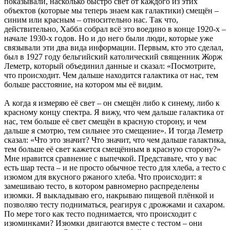
показывали, насколько быстро свет от каждого из этих
объектов (которые мы теперь знаем как галактики) смещён –
синим или красным – относительно нас. Так что,
действительно, Хаббл собрал всё это воедино в конце 1920-х –
начале 1930-х годов. Но и до него были люди, которые уже
связывали эти два вида информации. Первым, кто это сделал,
был в 1927 году бельгийский католический священник Жорж
Леметр, который объединил данные и сказал: «Посмотрите,
что происходит. Чем дальше находится галактика от нас, тем
больше расстояние, на котором мы её видим.
А когда я измеряю её свет – он смещён либо к синему, либо к
красному концу спектра. Я вижу, что чем дальше галактика от
нас, тем больше её свет смещён в красную сторону, и чем
дальше я смотрю, тем сильнее это смещение». И тогда Леметр
сказал: «Что это значит? Что значит, что чем дальше галактика,
тем больше её свет кажется смещённым в красную сторону?»
Мне нравится сравнение с выпечкой. Представьте, что у вас
есть шар теста – и не просто обычное тесто для хлеба, а тесто с
изюмом для вкусного ржаного хлеба. Что происходит: я
замешиваю тесто, в котором равномерно распределены
изюмки. Я выкладываю его, накрываю пищевой плёнкой и
позволяю тесту подниматься, реагируя с дрожжами и сахаром.
По мере того как тесто поднимается, что происходит с
изюминками? Изюмки двигаются вместе с тестом – они