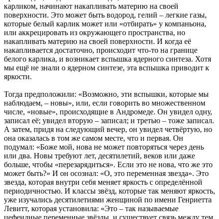
карликом, начинают накапливать материю на своей
поверхности. Это может быть водород, гелий – легкие газы,
которые белый карлик может или «отбирать» у компаньона,
или аккрецировать из окружающего пространства, но
накапливать материю на своей поверхности. И когда её
накапливается достаточно, происходит что-то на границе
белого карлика, и возникает вспышка ядерного синтеза. Хотя
мы ещё не знали о ядерном синтезе, эта вспышка приводит к
яркости.
Тогда предположили: «Возможно, эти вспышки, которые мы
наблюдаем, – новы», или, если говорить во множественном
числе, «новые», происходящие в Андромеде. Он увидел одну,
записал её; увидел вторую – записал; и третью – тоже записал.
А затем, придя на следующий вечер, он увидел четвёртую, но
она оказалась в том же самом месте, что и первая. Он
подумал: «Боже мой, нова не может повторяться через день
или два. Новы требуют лет, десятилетий, веков или даже
больше, чтобы «перезарядиться». Если это не нова, что же это
может быть?» И он осознал: «О, это переменная звезда». Это
звезда, которая внутри себя меняет яркость с определённой
периодичностью. И классы звёзд, которые так меняют яркость,
уже изучались десятилетиями женщиной по имени Генриетта
Левитт, которая установила: «Это – так называемые
цефеидные переменные звёзды, и существует связь между тем,