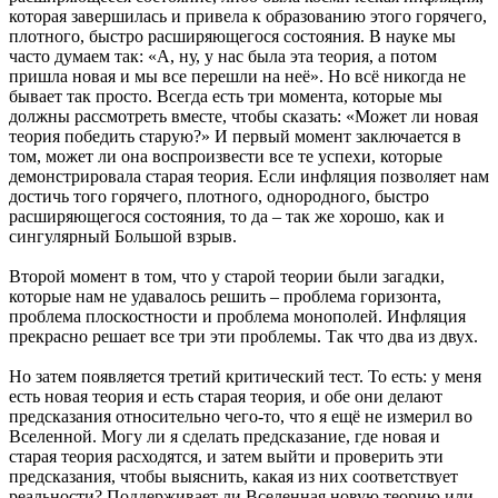
которая завершилась и привела к образованию этого горячего,
плотного, быстро расширяющегося состояния. В науке мы
часто думаем так: «А, ну, у нас была эта теория, а потом
пришла новая и мы все перешли на неё». Но всё никогда не
бывает так просто. Всегда есть три момента, которые мы
должны рассмотреть вместе, чтобы сказать: «Может ли новая
теория победить старую?» И первый момент заключается в
том, может ли она воспроизвести все те успехи, которые
демонстрировала старая теория. Если инфляция позволяет нам
достичь того горячего, плотного, однородного, быстро
расширяющегося состояния, то да – так же хорошо, как и
сингулярный Большой взрыв.
Второй момент в том, что у старой теории были загадки,
которые нам не удавалось решить – проблема горизонта,
проблема плоскостности и проблема монополей. Инфляция
прекрасно решает все три эти проблемы. Так что два из двух.
Но затем появляется третий критический тест. То есть: у меня
есть новая теория и есть старая теория, и обе они делают
предсказания относительно чего-то, что я ещё не измерил во
Вселенной. Могу ли я сделать предсказание, где новая и
старая теория расходятся, и затем выйти и проверить эти
предсказания, чтобы выяснить, какая из них соответствует
реальности? Поддерживает ли Вселенная новую теорию или