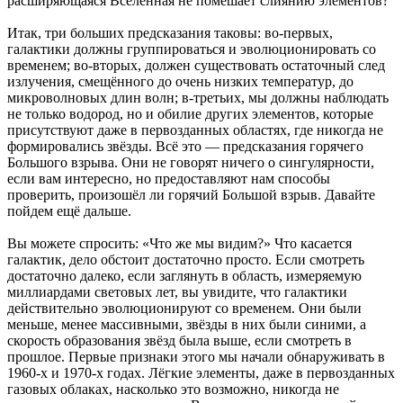
расширяющаяся Вселенная не помешает слиянию элементов?
Итак, три больших предсказания таковы: во-первых,
галактики должны группироваться и эволюционировать со
временем; во-вторых, должен существовать остаточный след
излучения, смещённого до очень низких температур, до
микроволновых длин волн; в-третьих, мы должны наблюдать
не только водород, но и обилие других элементов, которые
присутствуют даже в первозданных областях, где никогда не
формировались звёзды. Всё это — предсказания горячего
Большого взрыва. Они не говорят ничего о сингулярности,
если вам интересно, но предоставляют нам способы
проверить, произошёл ли горячий Большой взрыв. Давайте
пойдем ещё дальше.
Вы можете спросить: «Что же мы видим?» Что касается
галактик, дело обстоит достаточно просто. Если смотреть
достаточно далеко, если заглянуть в область, измеряемую
миллиардами световых лет, вы увидите, что галактики
действительно эволюционируют со временем. Они были
меньше, менее массивными, звёзды в них были синими, а
скорость образования звёзд была выше, если смотреть в
прошлое. Первые признаки этого мы начали обнаруживать в
1960-х и 1970-х годах. Лёгкие элементы, даже в первозданных
газовых облаках, насколько это возможно, никогда не