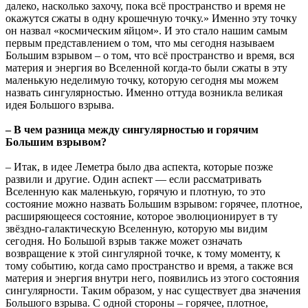
далеко, насколько захочу, пока всё пространство и время не
окажутся сжаты в одну крошечную точку.» Именно эту точку
он назвал «космическим яйцом». И это стало нашим самым
первым представлением о том, что мы сегодня называем
Большим взрывом – о том, что всё пространство и время, вся
материя и энергия во Вселенной когда-то были сжаты в эту
маленькую неделимую точку, которую сегодня мы можем
назвать сингулярностью. Именно оттуда возникла великая
идея Большого взрыва.
– В чем разница между сингулярностью и горячим
Большим взрывом?
– Итак, в идее Леметра было два аспекта, которые позже
развили и другие. Один аспект — если рассматривать
Вселенную как маленькую, горячую и плотную, то это
состояние можно назвать Большим взрывом: горячее, плотное,
расширяющееся состояние, которое эволюционирует в ту
звёздно-галактическую Вселенную, которую мы видим
сегодня. Но Большой взрыв также может означать
возвращение к этой сингулярной точке, к тому моменту, к
тому событию, когда само пространство и время, а также вся
материя и энергия внутри него, появились из этого состояния
сингулярности. Таким образом, у нас существует два значения
Большого взрыва. С одной стороны – горячее, плотное,