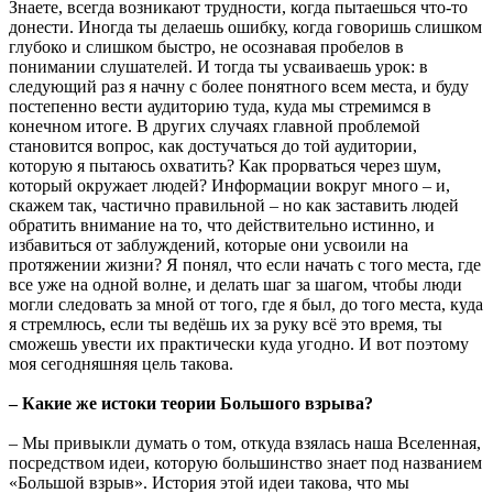
Знаете, всегда возникают трудности, когда пытаешься что-то
донести. Иногда ты делаешь ошибку, когда говоришь слишком
глубоко и слишком быстро, не осознавая пробелов в
понимании слушателей. И тогда ты усваиваешь урок: в
следующий раз я начну с более понятного всем места, и буду
постепенно вести аудиторию туда, куда мы стремимся в
конечном итоге. В других случаях главной проблемой
становится вопрос, как достучаться до той аудитории,
которую я пытаюсь охватить? Как прорваться через шум,
который окружает людей? Информации вокруг много – и,
скажем так, частично правильной – но как заставить людей
обратить внимание на то, что действительно истинно, и
избавиться от заблуждений, которые они усвоили на
протяжении жизни? Я понял, что если начать с того места, где
все уже на одной волне, и делать шаг за шагом, чтобы люди
могли следовать за мной от того, где я был, до того места, куда
я стремлюсь, если ты ведёшь их за руку всё это время, ты
сможешь увести их практически куда угодно. И вот поэтому
моя сегодняшняя цель такова.
– Какие же истоки теории Большого взрыва?
– Мы привыкли думать о том, откуда взялась наша Вселенная,
посредством идеи, которую большинство знает под названием
«Большой взрыв». История этой идеи такова, что мы