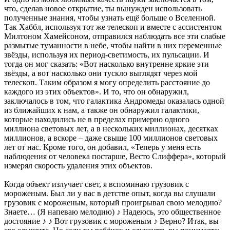
что, сделав новое открытие, ты вынужден использовать
полученные знания, чтобы узнать ещё больше о Вселенной.
Так Хаббл, используя тот же телескоп и вместе с ассистентом
Милтоном Хамейсоном, отправился наблюдать все эти слабые
размытые туманности в небе, чтобы найти в них переменные
звёзды, используя их период-светимость, их пульсации. И
тогда он мог сказать: «Вот насколько внутренне яркие эти
звёзды, а вот насколько они тускло выглядят через мой
телескоп. Таким образом я могу определить расстояние до
каждого из этих объектов». И то, что он обнаружил,
заключалось в том, что галактика Андромеды оказалась одной
из ближайших к нам, а также он обнаружил галактики,
которые находились не в пределах примерно одного
миллиона световых лет, а в нескольких миллионах, десятках
миллионов, а вскоре – даже свыше 100 миллионов световых
лет от нас. Кроме того, он добавил, «Теперь у меня есть
наблюдения от человека постарше, Весто Слиффера», который
измерял скорость удаления этих объектов.
Когда объект излучает свет, я вспоминаю грузовик с
мороженым. Был ли у вас в детстве опыт, когда вы слушали
грузовик с мороженым, который проигрывал свою мелодию?
Знаете… (Я напеваю мелодию) ♪ Надеюсь, это общественное
достояние ♪ ♪ Вот грузовик с мороженым ♪ Верно? Итак, вы