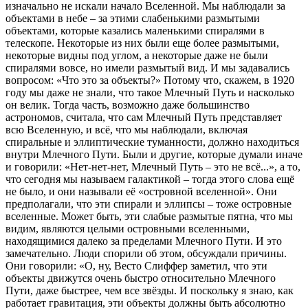
изначально не искали начало Вселенной. Мы наблюдали за
объектами в небе – за этими слабенькими размытыми
объектами, которые казались маленькими спиралями в
телескопе. Некоторые из них были еще более размытыми,
некоторые видны под углом, а некоторые даже не были
спиралями вовсе, но имели размытый вид. И мы задавались
вопросом: «Что это за объекты?» Потому что, скажем, в 1920
году мы даже не знали, что такое Млечный Путь и насколько
он велик. Тогда часть, возможно даже большинство
астрономов, считала, что сам Млечный Путь представляет
всю Вселенную, и всё, что мы наблюдали, включая
спиральные и эллиптические туманности, должно находиться
внутри Млечного Пути. Были и другие, которые думали иначе
и говорили: «Нет-нет-нет, Млечный Путь – это не всё...», а то,
что сегодня мы называем галактикой – тогда этого слова ещё
не было, и они называли её «островной вселенной». Они
предполагали, что эти спирали и эллипсы – тоже островные
вселенные. Может быть, эти слабые размытые пятна, что мы
видим, являются целыми островными вселенными,
находящимися далеко за пределами Млечного Пути. И это
замечательно. Люди спорили об этом, обсуждали причины.
Они говорили: «О, ну, Весто Слиффер заметил, что эти
объекты движутся очень быстро относительно Млечного
Пути, даже быстрее, чем все звёзды. И поскольку я знаю, как
работает гравитация, эти объекты должны быть абсолютно