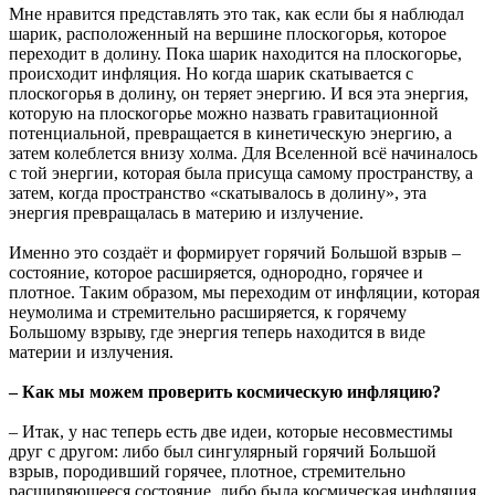
Мне нравится представлять это так, как если бы я наблюдал
шарик, расположенный на вершине плоскогорья, которое
переходит в долину. Пока шарик находится на плоскогорье,
происходит инфляция. Но когда шарик скатывается с
плоскогорья в долину, он теряет энергию. И вся эта энергия,
которую на плоскогорье можно назвать гравитационной
потенциальной, превращается в кинетическую энергию, а
затем колеблется внизу холма. Для Вселенной всё начиналось
с той энергии, которая была присуща самому пространству, а
затем, когда пространство «скатывалось в долину», эта
энергия превращалась в материю и излучение.
Именно это создаёт и формирует горячий Большой взрыв –
состояние, которое расширяется, однородно, горячее и
плотное. Таким образом, мы переходим от инфляции, которая
неумолима и стремительно расширяется, к горячему
Большому взрыву, где энергия теперь находится в виде
материи и излучения.
– Как мы можем проверить космическую инфляцию?
– Итак, у нас теперь есть две идеи, которые несовместимы
друг с другом: либо был сингулярный горячий Большой
взрыв, породивший горячее, плотное, стремительно
расширяющееся состояние, либо была космическая инфляция,