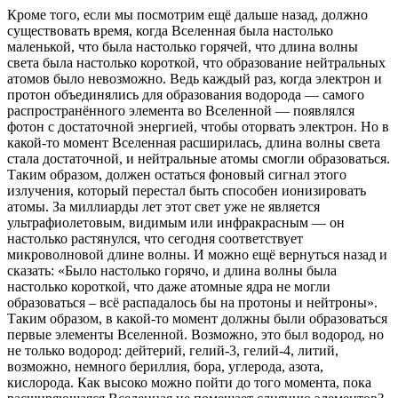
Кроме того, если мы посмотрим ещё дальше назад, должно
существовать время, когда Вселенная была настолько
маленькой, что была настолько горячей, что длина волны
света была настолько короткой, что образование нейтральных
атомов было невозможно. Ведь каждый раз, когда электрон и
протон объединялись для образования водорода — самого
распространённого элемента во Вселенной — появлялся
фотон с достаточной энергией, чтобы оторвать электрон. Но в
какой-то момент Вселенная расширилась, длина волны света
стала достаточной, и нейтральные атомы смогли образоваться.
Таким образом, должен остаться фоновый сигнал этого
излучения, который перестал быть способен ионизировать
атомы. За миллиарды лет этот свет уже не является
ультрафиолетовым, видимым или инфракрасным — он
настолько растянулся, что сегодня соответствует
микроволновой длине волны. И можно ещё вернуться назад и
сказать: «Было настолько горячо, и длина волны была
настолько короткой, что даже атомные ядра не могли
образоваться – всё распадалось бы на протоны и нейтроны».
Таким образом, в какой-то момент должны были образоваться
первые элементы Вселенной. Возможно, это был водород, но
не только водород: дейтерий, гелий-3, гелий-4, литий,
возможно, немного бериллия, бора, углерода, азота,
кислорода. Как высоко можно пойти до того момента, пока