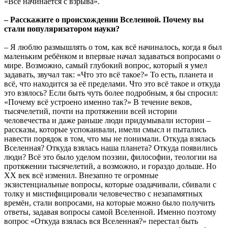
«Все начинается с взрыва».
– Расскажите о происхождении Вселенной. Почему вы
стали популяризатором науки?
– Я люблю размышлять о том, как всё начиналось, когда я был
маленьким ребёнком и впервые начал задаваться вопросами о
мире. Возможно, самый глубокий вопрос, который я умел
задавать, звучал так: «Что это всё такое?» То есть, планета и
всё, что находится за её пределами. Что это всё такое и откуда
это взялось? Если быть чуть более подробным, я бы спросил:
«Почему всё устроено именно так?» В течение веков,
тысячелетий, почти на протяжении всей истории
человечества и даже раньше люди придумывали истории –
рассказы, которые успокаивали, имели смысл и пытались
навести порядок в том, что мы не понимали. Откуда взялась
Вселенная? Откуда взялась наша планета? Откуда появились
люди? Всё это было уделом поэзии, философии, теологии на
протяжении тысячелетий, а возможно, и гораздо дольше. Но
XX век всё изменил. Внезапно те огромные
экзистенциальные вопросы, которые озадачивали, сбивали с
толку и мистифицировали человечество с незапамятных
времён, стали вопросами, на которые можно было получить
ответы, задавая вопросы самой Вселенной. Именно поэтому
вопрос «Откуда взялась вся Вселенная?» перестал быть