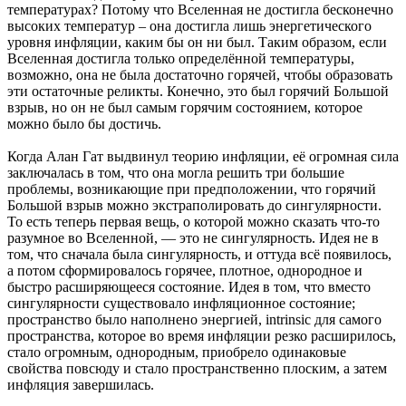
температурах? Потому что Вселенная не достигла бесконечно
высоких температур – она достигла лишь энергетического
уровня инфляции, каким бы он ни был. Таким образом, если
Вселенная достигла только определённой температуры,
возможно, она не была достаточно горячей, чтобы образовать
эти остаточные реликты. Конечно, это был горячий Большой
взрыв, но он не был самым горячим состоянием, которое
можно было бы достичь.
Когда Алан Гат выдвинул теорию инфляции, её огромная сила
заключалась в том, что она могла решить три большие
проблемы, возникающие при предположении, что горячий
Большой взрыв можно экстраполировать до сингулярности.
То есть теперь первая вещь, о которой можно сказать что-то
разумное во Вселенной, — это не сингулярность. Идея не в
том, что сначала была сингулярность, и оттуда всё появилось,
а потом сформировалось горячее, плотное, однородное и
быстро расширяющееся состояние. Идея в том, что вместо
сингулярности существовало инфляционное состояние;
пространство было наполнено энергией, intrinsic для самого
пространства, которое во время инфляции резко расширилось,
стало огромным, однородным, приобрело одинаковые
свойства повсюду и стало пространственно плоским, а затем
инфляция завершилась.