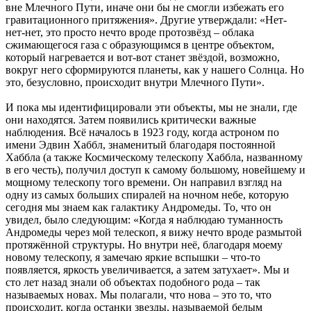
вне Млечного Пути, иначе они бы не смогли избежать его
гравитационного притяжения». Другие утверждали: «Нет-
нет-нет, это просто нечто вроде протозвёзд – облака
сжимающегося газа с образующимся в центре объектом,
который нагревается и вот-вот станет звёздой, возможно,
вокруг него сформируются планеты, как у нашего Солнца. Но
это, безусловно, происходит внутри Млечного Пути».
И пока мы идентифицировали эти объекты, мы не знали, где
они находятся. Затем появились критически важные
наблюдения. Всё началось в 1923 году, когда астроном по
имени Эдвин Хаббл, знаменитый благодаря постоянной
Хаббла (а также Космическому телескопу Хаббла, названному
в его честь), получил доступ к самому большому, новейшему и
мощному телескопу того времени. Он направил взгляд на
одну из самых больших спиралей на ночном небе, которую
сегодня мы знаем как галактику Андромеды. То, что он
увидел, было следующим: «Когда я наблюдаю туманность
Андромеды через мой телескоп, я вижу нечто вроде размытой
протяжённой структуры. Но внутри неё, благодаря моему
новому телескопу, я замечаю яркие вспышки – что-то
появляется, яркость увеличивается, а затем затухает». Мы и
сто лет назад знали об объектах подобного рода – так
называемых новах. Мы полагали, что нова – это то, что
происходит, когда останки звезды, называемой белым