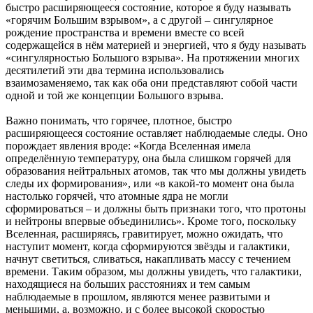
быстро расширяющееся состояние, которое я буду называть
«горячим Большим взрывом», а с другой – сингулярное
рождение пространства и времени вместе со всей
содержащейся в нём материей и энергией, что я буду называть
«сингулярностью Большого взрыва». На протяжении многих
десятилетий эти два термина использовались
взаимозаменяемо, так как оба они представляют собой части
одной и той же концепции Большого взрыва.
Важно понимать, что горячее, плотное, быстро
расширяющееся состояние оставляет наблюдаемые следы. Оно
порождает явления вроде: «Когда Вселенная имела
определённую температуру, она была слишком горячей для
образования нейтральных атомов, так что мы должны увидеть
следы их формирования», или «в какой-то момент она была
настолько горячей, что атомные ядра не могли
сформироваться – и должны быть признаки того, что протоны
и нейтроны впервые объединились». Кроме того, поскольку
Вселенная, расширяясь, гравитирует, можно ожидать, что
наступит момент, когда сформируются звёзды и галактики,
начнут светиться, сливаться, накапливать массу с течением
времени. Таким образом, мы должны увидеть, что галактики,
находящиеся на больших расстояниях и тем самым
наблюдаемые в прошлом, являются менее развитыми и
меньшими, а, возможно, и с более высокой скоростью