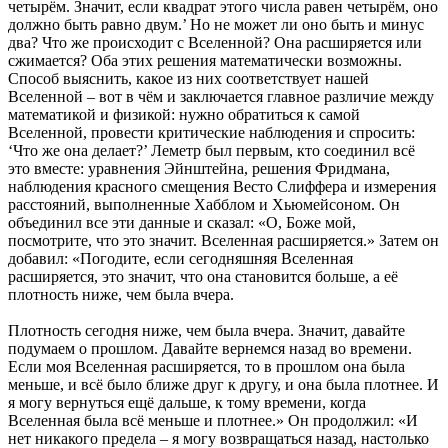
четырём. Значит, если квадрат этого числа равен четырём, оно
должно быть равно двум.’ Но не может ли оно быть и минус
два? Что же происходит с Вселенной? Она расширяется или
сжимается? Оба этих решения математически возможны.
Способ выяснить, какое из них соответствует нашей
Вселенной – вот в чём и заключается главное различие между
математикой и физикой: нужно обратиться к самой
Вселенной, провести критические наблюдения и спросить:
‘Что же она делает?’ Леметр был первым, кто соединил всё
это вместе: уравнения Эйнштейна, решения Фридмана,
наблюдения красного смещения Весто Слиффера и измерения
расстояний, выполненные Хабблом и Хьюмейсоном. Он
объединил все эти данные и сказал: «О, Боже мой,
посмотрите, что это значит. Вселенная расширяется.» Затем он
добавил: «Погодите, если сегодняшняя Вселенная
расширяется, это значит, что она становится больше, а её
плотность ниже, чем была вчера.
Плотность сегодня ниже, чем была вчера. Значит, давайте
подумаем о прошлом. Давайте вернемся назад во времени.
Если моя Вселенная расширяется, то в прошлом она была
меньше, и всё было ближе друг к другу, и она была плотнее. И
я могу вернуться ещё дальше, к тому времени, когда
Вселенная была всё меньше и плотнее.» Он продолжил: «И
нет никакого предела – я могу возвращаться назад, настолько