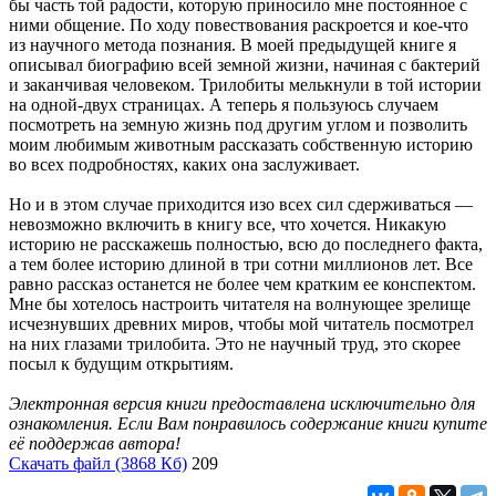
бы часть той радости, которую приносило мне постоянное с
ними общение. По ходу повествования раскроется и кое-что
из научного метода познания. В моей предыдущей книге я
описывал биографию всей земной жизни, начиная с бактерий
и заканчивая человеком. Трилобиты мелькнули в той истории
на одной-двух страницах. А теперь я пользуюсь случаем
посмотреть на земную жизнь под другим углом и позволить
моим любимым животным рассказать собственную историю
во всех подробностях, каких она заслуживает.
Но и в этом случае приходится изо всех сил сдерживаться —
невозможно включить в книгу все, что хочется. Никакую
историю не расскажешь полностью, всю до последнего факта,
а тем более историю длиной в три сотни миллионов лет. Все
равно рассказ останется не более чем кратким ее конспектом.
Мне бы хотелось настроить читателя на волнующее зрелище
исчезнувших древних миров, чтобы мой читатель посмотрел
на них глазами трилобита. Это не научный труд, это скорее
посыл к будущим открытиям.
Электронная версия книги предоставлена исключительно для
ознакомления. Если Вам понравилось содержание книги купите
её поддержав автора!
Скачать файл (3868 Кб)
209