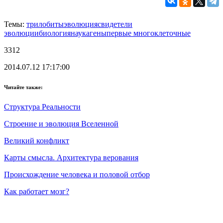
Темы:
трилобиты
эволюция
свидетели
эволюции
биология
наука
гены
первые многоклеточные
3312
2014.07.12 17:17:00
Читайте также:
Структура Реальности
Строение и эволюция Вселенной
Великий конфликт
Карты смысла. Архитектура верования
Происхождение человека и половой отбор
Как работает мозг?