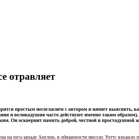
се отравляет
орится простым несогласием с автором и начнет выяснять, как
ания и великодушия часто действуют именно таким образом)
таким. Он осквернит память доброй, честной и простодушной
мура на юго-западе Англии, в обязанности миссис Уоттс входил