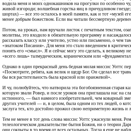
водила меня и моих однокашников на прогулки по особенно чуд
живой изгороди; волшебная горстка яиц в причудливом гнезде;
шортах) — все это осталось в моей памяти, как и тот «музей е
менее добрым божеством. Если вы читали бессмертную деревен
Потом, на уроках, нам вручали листок с печатным текстом, оз
молитвы, это входило в обязательную программу и насаждалось
рассказать классу или учителю, устно или письменно, о чем та
«знатоком Писания». Для меня это стало введением в критическ
понять его «смысл». Я и сейчас могу это сделать, к великому
«всего лишь» талмудическим, кораническим или «фундаментал
Однако в один прекрасный день бедная милая миссис Уоттс пер
«Посмотрите, ребята, как велик и щедр Бог. Он сделал все тра
бы вся растительность была красной или оранжевой».
И чу, полюбуйтесь, что натворила эта богобоязненная старая к
которую звали Ровер, и после уроков она приглашала нас на сл
истинного, — был намного изобретательней, чем коварный змей
других учителей — и, в целом, была одним из тех людей, о кот
заслуга тех, кто достойно прожил свою неприметную жизнь и л
Тем не менее в тот день слова миссис Уоттс ужаснули меня. Ре
телеологическом доказательстве бытия Божия, ни о теории Дар
они сокрыты в то время от всех остальных. Тогда я еще не н