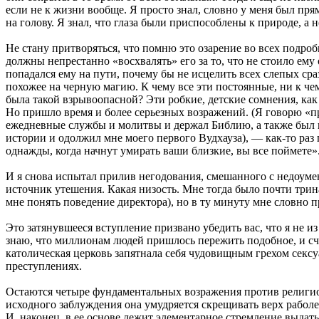
если не к жизни вообще. Я просто знал, словно у меня был пр
на голову. Я знал, что глаза были приспособлены к природе, а н
Не стану притворяться, что помню это озарение во всех подробн
должны непрестанно «восхвалять» его за то, что не стоило ему
попадался ему на пути, почему бы не исцелить всех слепых сра
похожее на черную магию. К чему все эти постоянные, ни к че
была такой взрывоопасной? Эти робкие, детские сомнения, как
Но пришло время и более серьезных возражений. (Я говорю «п
ежедневные службы и молитвы и держал Библию, а также был н
истории и одолжил мне моего первого Вудхауза), — как-то раз
однажды, когда начнут умирать ваши близкие, вы все поймете»
И я снова испытал прилив негодования, смешанного с недоумени
источник утешения. Какая низость. Мне тогда было почти трин
мне понять поведение директора), но в ту минуту мне словно 
Это затянувшееся вступление призвано убедить вас, что я не 
знаю, что миллионам людей пришлось пережить подобное, и сч
католическая церковь запятнала себя чудовищным грехом секс
преступлениях.
Остаются четыре фундаментальных возражения против религиоз
исходного заблуждения она умудряется скрещивать верх раболе
И, наконец, в ее основе лежит элементарное стремление выдать