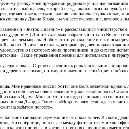
есному уголку моей прекрасной родины и учила нас названиям п
 спасительный щавель, который всегда оказывался под рукой, ес
геря», где местные крестьяне выставляли напоказ тушки крыс, хо
скую лирику Джона Клэра, вы узнаете очарование, которое я пы
аглавленный «Знаток Писания» и рассылавшийся министерством, 
 государством.) Листок содержал избранный стих из Ветхого или
м речь и в чем мораль. Я обожал это упражнение и так в нем пре
ий анализ. Я читал все главы, которые предшествовали заданном
 неудовольствию некоторых моих противников, и до сих пор исп
истским». Такие упражнения полезны для интеллекта и литерат
еусердствовала. Стремясь соединить роль учительницы природов
вы и деревья зелеными, потому что именно зеленый цвет наиболе
алоша. Мне нравилась миссис Уоттс: она была бездетной вдовой, 
адости в свой слегка обветшалый дом у железной дороги. Сатана 
 из садов Эдема. Миссис Уоттс никогда не повышала голоса и н
орых писала Джордж Элиот в «Миддлмарче»: если «дела у нас с в
ежит на забытом погосте».
мешки моих сандалий скукожились от стыда за нее. В своем девя
вина, его сопернице, ни о связи между фотосинтезом и хлорофи
аблюдал картин природы, в которых почти все пропитано омерзи