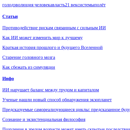
голод
эволюция человека
власть
21 век
системы
полёт
Статьи
Противодействие рискам связанным с сильным ИИ
Как ИИ может изменить мир к лучшему
Краткая история прошлого и будущего Вселенной
Старение головного мозга
Как сбежать из симуляции
Инфо
ИИ нарушает баланс между трудом и капиталом
Ученые нашли новый способ обнаружения экзопланет
Предсказуемые самореализующиеся циклы: предсказанное будущ
Сознание и экзистенциальная философия
Похудение в зрелом возрасте может иметь скрытые последствия