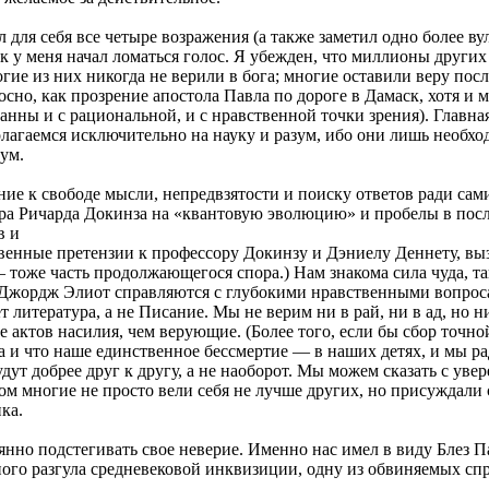
для себя все четыре возражения (а также заметил одно более ву
как у меня начал ломаться голос. Я убежден, что миллионы друг
ногие из них никогда не верили в бога; многие оставили веру п
сно, как прозрение апостола Павла по дороге в Дамаск, хотя 
анны и с рациональной, и с нравственной точки зрения). Главн
агаемся исключительно на науку и разум, ибо они лишь необход
зум.
ние к свободе мысли, непредвзятости и поиску ответов ради са
ора Ричарда Докинза на «квантовую эволюцию» и пробелы в посл
в и
ственные претензии к профессору Докинзу и Дэниелу Деннету, 
— тоже часть продолжающегося спора.) Нам знакома сила чуда, та
 Джордж Элиот справляются с глубокими нравственными вопрос
итература, а не Писание. Мы не верим ни в рай, ни в ад, но ник
актов насилия, чем верующие. (Более того, если бы сбор точно
 и что наше единственное бессмертие — в наших детях, и мы ра
удут добрее друг к другу, а не наоборот. Мы можем сказать с ув
ком многие не просто вели себя не лучше других, но присуждали
ка.
нно подстегивать свое неверие. Именно нас имел в виду Блез Пас
дного разгула средневековой инквизиции, одну из обвиняемых сп