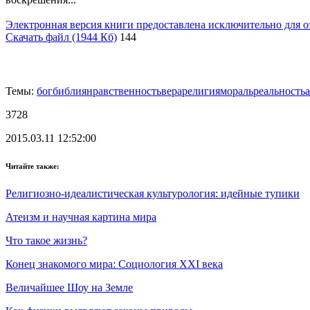
Электронная версия книги предоставлена исключительно для о
Скачать файл (1944 Кб)
144
Темы:
бог
библия
нравственность
вера
религия
мораль
реальность
3728
2015.03.11 12:52:00
Читайте также:
Религиозно-идеалистическая культурология: идейные тупики
Атеизм и научная картина мира
Что такое жизнь?
Конец знакомого мира: Социология XXI века
Величайшее Шоу на Земле