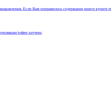
знакомления. Если Вам понравилось содержание книги купите её
атеизм
кристофер хитченс