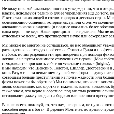
Не вижу никакой самонадеянности в утверждении, что я открыл 
власти, используют религию для ее укрепления) еще до того, 
Я встречал таких людей в сотнях городов и десятках стран. М
ослепляющего сомнения, которые наступили столь же молниено
апокалипсических видений (и позднее оказались более обоснов
наша вера — не вера. Наши принципы — не религия. Мы не пол
относимся ко всему, что противоречит науке или оскорбляет ра
Мы можем во многом не соглашаться, но нас объединяет уваже
расхождения во взглядах профессора Стивена Гулда и професс
глубоки, но мы разрешим эти противоречия при помощи факто
логики, а не путем взаимного отлучения от церкви. (Мои соб
самодовольно присвоить себе имя «светлые головы» (brights), 
и мы находим, что Шекспир, Толстой, Шиллер, Достоевский и
книг. Разум и — за неимением лучшей метафоры — душу питает л
совершаем больше преступлений на почве жадности или больше 
факты показали бы обратное.) Мы понимаем, что жизнь конечна
люди, осознавшие, как коротка и тяжела их жизнь, возможно, б
также знаем, что верно и обратное: под властью религии слиш
негодование даже у владельца борделя или военного преступни
Важнее всего, пожалуй, то, что нам, неверным, не нужно постоя
способен верить в бога». В деревне Монтелье, во время очере
воскрешения...