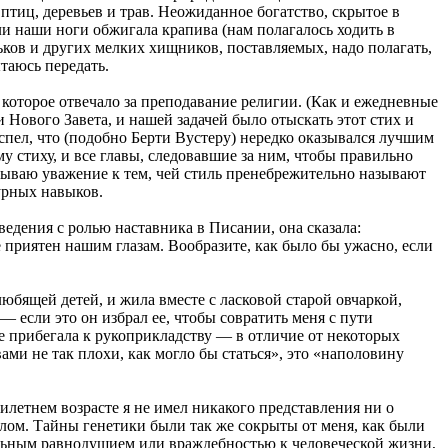
тиц, деревьев и трав. Неожиданное богатство, скрытое в
ли наши ноги обжигала крапива (нам полагалось ходить в
рьков и других мелких хищников, поставляемых, надо полагать,
таюсь передать.
которое отвечало за преподавание религии. (Как и ежедневные
 Нового Завета, и нашей задачей было отыскать этот стих и
успел, что (подобно Берти Вустеру) нередко оказывался лучшим
у стиху, и все главы, следовавшие за ним, чтобы правильно
ытываю уважение к тем, чей стиль пренебрежительно называют
урных навыков.
едения с ролью наставника в Писании, она сказала:
е приятен нашим глазам. Вообразите, как было бы ужасно, если
любящей детей, и жила вместе с ласковой старой овчаркой,
— если это он избрал ее, чтобы совратить меня с пути
е прибегала к рукоприкладству — в отличие от некоторых
ами не так плохи, как могло бы статься», это «наполовину
тилетнем возрасте я не имел никакого представления ни о
ллом. Тайны генетики были так же сокрыты от меня, как были
тельным равнодушием или враждебностью к человеческой жизни,