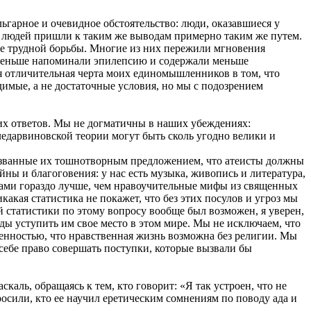
льгарное и очевидное обстоятельство: люди, оказавшиеся у
их людей пришли к таким же выводам примерно таким же путем.
осле трудной борьбы. Многие из них пережили мгновения
и меньше напоминали эпилепсию и содержали меньше
ая отличительная черта моих единомышленников в том, что
имые, а не достаточные условия, но мы с подозрением
мих ответов. Мы не догматичны в наших убеждениях:
едарвиновской теории могут быть сколь угодно велики и
вызванные их тошнотворным предложением, что атеисты должны
йны и благоговения: у нас есть музыка, живопись и литература,
ами гораздо лучше, чем нравоучительные мифы из священных
акая статистика не покажет, что без этих посулов и угроз мы
й статистики по этому вопросу вообще был возможен, я уверен,
ды уступить им свое место в этом мире. Мы не исключаем, что
еренностью, что нравственная жизнь возможна без религии. Мы
 себе право совершать поступки, которые вызвали бы
каль, обращаясь к тем, кто говорит: «Я так устроен, что не
росили, кто ее научил еретическим сомнениям по поводу ада и