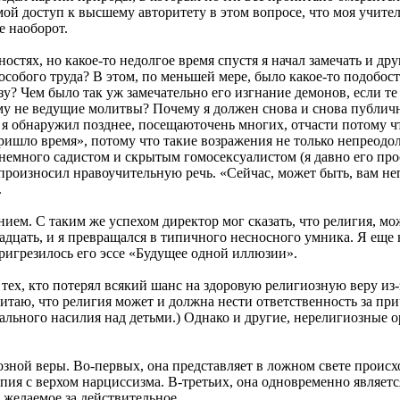
ямой доступ к высшему авторитету в этом вопросе, что моя учит
е наоборот.
остях, но какое-то недолгое время спустя я начал замечать и дру
 особого труда? В этом, по меньшей мере, было какое-то подобо
зу? Чем было так уж замечательно его изгнание демонов, если те
му не ведущие молитвы? Почему я должен снова и снова публичн
 я обнаружил позднее, посещаюточень многих, отчасти потому чт
ришло время», потому что такие возражения не только непреод
емного садистом и скрытым гомосексуалистом (я давно его прос
 произносил нравоучительную речь. «Сейчас, может быть, вам не
.
ем. С таким же успехом директор мог сказать, что религия, мож
адцать, и я превращался в типичного несносного умника. Я еще
пригрезилось его эссе «Будущее одной иллюзии».
из тех, кто потерял всякий шанс на здоровую религиозную веру 
итаю, что религия может и должна нести ответственность за пр
уального насилия над детьми.) Однако и другие, нерелигиозные
ной веры. Во-первых, она представляет в ложном свете происхо
пия с верхом нарциссизма. В-третьих, она одновременно являетс
 желаемое за действительное.