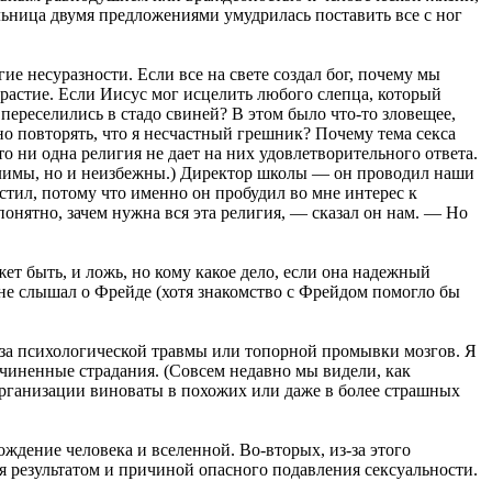
ельница двумя предложениями умудрилась поставить все с ног
гие несуразности. Если все на свете создал бог, почему мы
страстие. Если Иисус мог исцелить любого слепца, который
 переселились в стадо свиней? В этом было что-то зловещее,
о повторять, что я несчастный грешник? Почему тема секса
о ни одна религия не дает на них удовлетворительного ответа.
олимы, но и неизбежны.) Директор школы — он проводил наши
тил, потому что именно он пробудил во мне интерес к
понятно, зачем нужна вся эта религия, — сказал он нам. — Но
ет быть, и ложь, но кому какое дело, если она надежный
 не слышал о Фрейде (хотя знакомство с Фрейдом помогло бы
из-за психологической травмы или топорной промывки мозгов. Я
ичиненные страдания. (Совсем недавно мы видели, как
 организации виноваты в похожих или даже в более страшных
ждение человека и вселенной. Во-вторых, из-за этого
я результатом и причиной опасного подавления сексуальности.