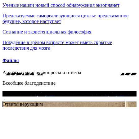
Ученые нашли новый способ обнаружения экзопланет
Предсказуемые самореализующиеся циклы: предсказанное
будущее, которое наступает
Сознание и экзистенциальная философия
Похудение в зрелом возрасте может иметь скрытые
последствия для мозга
Файлы
Атеизм и религия: вопросы и ответы
Всеобщее благоденствие
Космос: эволюция Вселенной, жизни и цивилизации
Ответы верующим