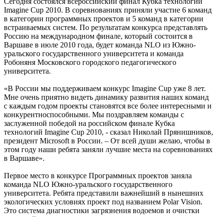
Сегодня состоялся всероссийский финал Кубка технологий
Imagine Cup 2010. В соревнованиях приняли участие 6 команд
в категории программных проектов и 5 команд в категории
встраиваемых систем. По результатам конкурса представлять
Россию на международном финале, который состоится в
Варшаве в июле 2010 года, будет команда NLO из Южно-
уральского государственного университета и команда
Робоняня Московского городского педагогического
университета.
«В России мы поддерживаем конкурс Imagine Cup уже 8 лет.
Мне очень приятно видеть динамику развития наших команд
с каждым годом проекты становятся все более интересными и
конкурентноспособными. Мы поздравляем команды с
заслуженной победой на российском финале Кубка
технологий Imagine Cup 2010, - сказал Николай Прянишников,
президент Microsoft в России. – От всей души желаю, чтобы в
этом году наши ребята заняли лучшие места на соревнованиях
в Варшаве».
Первое место в конкурсе Программных проектов заняла
команда NLO Южно-уральского государственного
университета. Ребята представили важнейший в нынешних
экологических условиях проект под названием Polar Vision.
Это система диагностики загрязнения водоемов и очистки