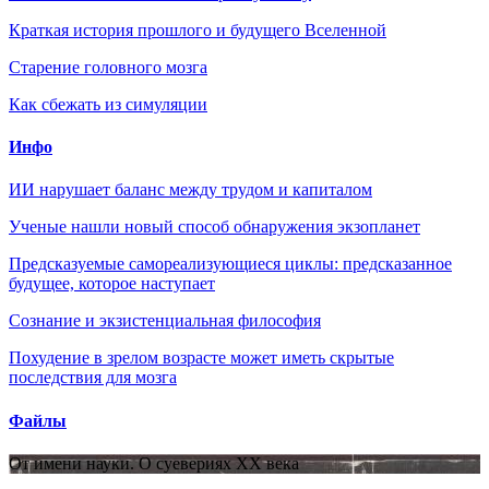
Краткая история прошлого и будущего Вселенной
Старение головного мозга
Как сбежать из симуляции
Инфо
ИИ нарушает баланс между трудом и капиталом
Ученые нашли новый способ обнаружения экзопланет
Предсказуемые самореализующиеся циклы: предсказанное
будущее, которое наступает
Сознание и экзистенциальная философия
Похудение в зрелом возрасте может иметь скрытые
последствия для мозга
Файлы
От имени науки. О суевериях XX века