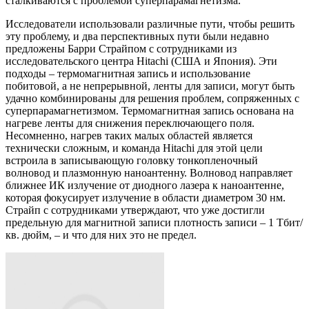
сталкиваются с проблемой суперпарамагнетизма.
Исследователи использовали различные пути, чтобы решить
эту проблему, и два перспективных пути были недавно
предложены Барри Страйпом с сотрудниками из
исследовательского центра Hitachi (США и Япония). Эти
подходы – термомагнитная запись и использование
побитовой, а не непрерывной, ленты для записи, могут быть
удачно комбинированы для решения проблем, сопряженных с
суперпарамагнетизмом. Термомагнитная запись основана на
нагреве ленты для снижения переключающего поля.
Несомненно, нагрев таких малых областей является
технически сложным, и команда Hitachi для этой цели
встроила в записывающую головку тонкопленочный
волновод и плазмонную наноантенну. Волновод направляет
ближнее ИК излучение от диодного лазера к наноантенне,
которая фокусирует излучение в области диаметром 30 нм.
Страйп с сотрудниками утверждают, что уже достигли
предельную для магнитной записи плотность записи – 1 Тбит/
кв. дюйм, – и что для них это не предел.