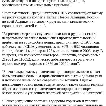
сути, действуют в интересах угольных операторов,
обеспечивая тем максимальные прибыли”.
“Рост смертности среди шахтеров США соответствует такому
же росту среди их коллег в Китае, Новой Зеландии, России,
по всей Африке и во многих других капиталистических
странах всех частей света”.
“За ростом смертных случаев на шахтах и рудниках стоит
непрерывное желание повышения производительности и
прибылей на горнодобывающих предприятиях. С 1978 года
добыча угля в США увеличилась на 86% - с 632 миллионов
тонн до более 1 миллиарда 173 мил ионов тонн в 2008 году. В
то время, как количество шахтеров, напротив, сократилось с
219661 до 110052, количество добываемого в год угля на
одного шахтера выросло с 2876 до 10659 тонн”.
“Значительная часть увеличения производительности может
быть связана с большим применением открытой добычи угля
и использованием более современной техники. Однако
повышение уровня производительности также самым тесным
образом связано и с увеличением игнорирования норм
безопасности и усилением жестокой эксплуатации шахтеров”.
“Общее ухудшение состояния здоровья горняков и условий
безопасности на шахтах наиболее наглядно можно увидеть на