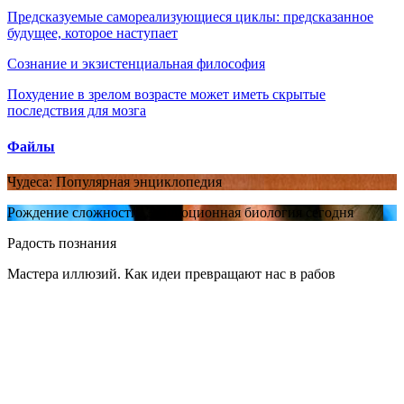
Предсказуемые самореализующиеся циклы: предсказанное
будущее, которое наступает
Сознание и экзистенциальная философия
Похудение в зрелом возрасте может иметь скрытые
последствия для мозга
Файлы
Чудеса: Популярная энциклопедия
Рождение сложности. Эволюционная биология сегодня
Радость познания
Мастера иллюзий. Как идеи превращают нас в рабов