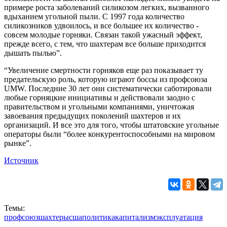
примере роста заболеваний силикозом легких, вызванного
вдыханием угольной пыли. С 1997 года количество
силикозников удвоилось, и все большее их количество -
совсем молодые горняки. Связан такой ужасный эффект,
прежде всего, с тем, что шахтерам все больше приходится
дышать пылью”.
“Увеличение смертности горняков еще раз показывает ту
предательскую роль, которую играют боссы из профсоюза
UMW. Последние 30 лет они систематически саботировали
любые горняцкие инициативы и действовали заодно с
правительством и угольными компаниями, уничтожая
завоевания предыдущих поколений шахтеров и их
организаций. И все это для того, чтобы штатовские угольные
операторы были “более конкурентоспособными на мировом
рынке”.
Источник
Темы:
профсоюз
шахтеры
сша
политика
капитализм
эксплуатация