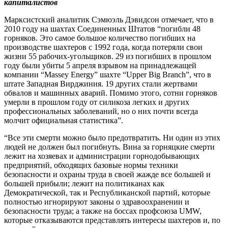
капиталистов
Марксистский аналитик Сэмюэль Дэвидсон отмечает, что в
2010 году на шахтах Соединенных Штатов “погибли 48
горняков. Это самое большое количество погибших на
производстве шахтеров с 1992 года, когда потеряли свои
жизни 55 рабочих-угольщиков. 29 из погибших в прошлом
году были убиты 5 апреля взрывом на принадлежащей
компании “Massey Energy” шахте “Upper Big Branch”, что в
штате Западная Вирджиния. 19 других стали жертвами
обвалов и машинных аварий. Помимо этого, сотни горняков
умерли в прошлом году от силикоза легких и других
профессиональных заболеваний, но о них почти всегда
молчит официальная статистика”.
“Все эти смерти можно было предотвратить. Ни один из этих
людей не должен был погибнуть. Вина за горняцкие смерти
лежит на хозяевах и администрации горнодобывающих
предприятий, обходящих базовые нормы техники
безопасности и охраны труда в своей жажде все большей и
большей прибыли; лежит на политиканах как
Демократической, так и Республиканской партий, которые
полностью игнорируют законы о здравоохранении и
безопасности труда; а также на боссах профсоюза UMW,
которые отказываются представлять интересы шахтеров и, по