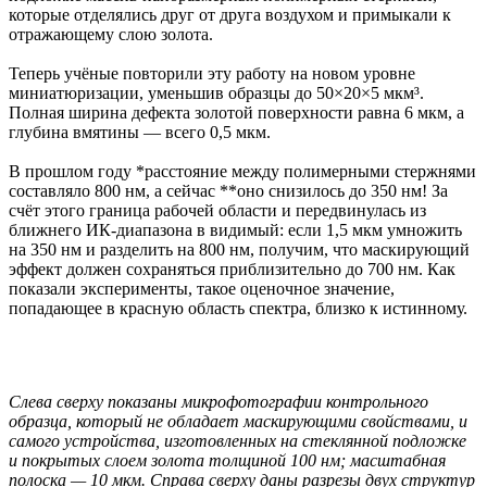
которые отделялись друг от друга воздухом и примыкали к
отражающему слою золота.
Теперь учёные повторили эту работу на новом уровне
миниатюризации, уменьшив образцы до 50×20×5 мкм³.
Полная ширина дефекта золотой поверхности равна 6 мкм, а
глубина вмятины — всего 0,5 мкм.
В прошлом году *расстояние между полимерными стержнями
составляло 800 нм, а сейчас **оно снизилось до 350 нм! За
счёт этого граница рабочей области и передвинулась из
ближнего ИК-диапазона в видимый: если 1,5 мкм умножить
на 350 нм и разделить на 800 нм, получим, что маскирующий
эффект должен сохраняться приблизительно до 700 нм. Как
показали эксперименты, такое оценочное значение,
попадающее в красную область спектра, близко к истинному.
Слева сверху показаны микрофотографии контрольного
образца, который не обладает маскирующими свойствами, и
самого устройства, изготовленных на стеклянной подложке
и покрытых слоем золота толщиной 100 нм; масштабная
полоска — 10 мкм. Справа сверху даны разрезы двух структур