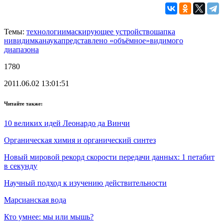
Темы:
технологии
маскирующее устройство
шапка
нивидимка
наука
представлено «объёмное»
видимого
диапазона
1780
2011.06.02 13:01:51
Читайте также:
10 великих идей Леонардо да Винчи
Органическая химия и органический синтез
Новый мировой рекорд скорости передачи данных: 1 петабит
в секунду
Научный подход к изучению действительности
Марсианская вода
Кто умнее: мы или мышь?