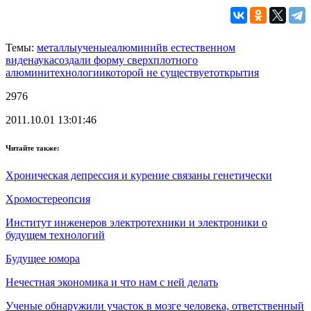
Темы:
металлы
ученые
алюминий
в естественном
виде
наука
создали форму сверхплотного
алюмини
технологии
которой не существует
открытия
2976
2011.10.01 13:01:46
Читайте также:
Хроническая депрессия и курение связаны генетически
Хромостереопсия
Институт инженеров электротехники и электроники о
будущем технологий
Будущее юмора
Нечестная экономика и что нам с ней делать
Ученые обнаружили участок в мозге человека, ответственный