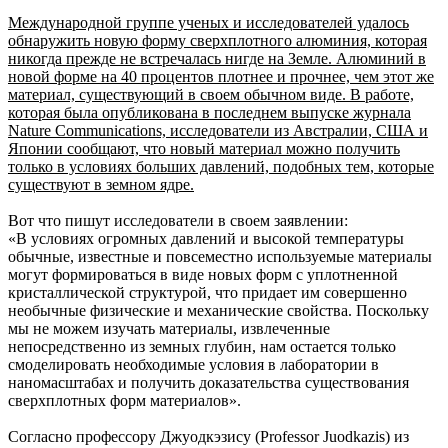
Международной группе ученых и исследователей удалось
обнаружить новую форму сверхплотного алюминия, которая
никогда прежде не встречалась нигде на Земле. Алюминий в
новой форме на 40 процентов плотнее и прочнее, чем этот же
материал, существующий в своем обычном виде. В работе,
которая была опубликована в последнем выпуске журнала
Nature Communications, исследователи из Австралии, США и
Японии сообщают, что новый материал можно получить
только в условиях больших давлений, подобных тем, которые
существуют в земном ядре.
Вот что пишут исследователи в своем заявлении:
«В условиях огромных давлений и высокой температуры
обычные, известные и повсеместно используемые материалы
могут формироваться в виде новых форм с уплотненной
кристаллической структурой, что придает им совершенно
необычные физические и механические свойства. Поскольку
мы не можем изучать материалы, извлеченные
непосредственно из земных глубин, нам остается только
смоделировать необходимые условия в лаборатории в
наномасштабах и получить доказательства существования
сверхплотных форм материалов».
Согласно профессору Джуодкэзису (Professor Juodkazis) из