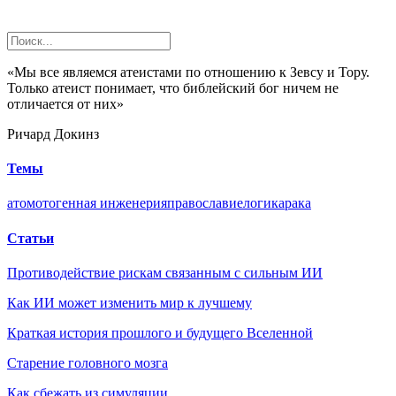
«Мы все являемся атеистами по отношению к Зевсу и Тору.
Только атеист понимает, что библейский бог ничем не
отличается от них»
Ричард Докинз
Темы
атом
ото
генная инженерия
православие
логика
рака
Статьи
Противодействие рискам связанным с сильным ИИ
Как ИИ может изменить мир к лучшему
Краткая история прошлого и будущего Вселенной
Старение головного мозга
Как сбежать из симуляции