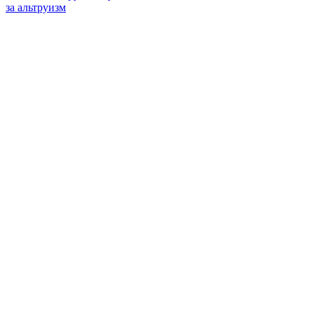
за альтруизм