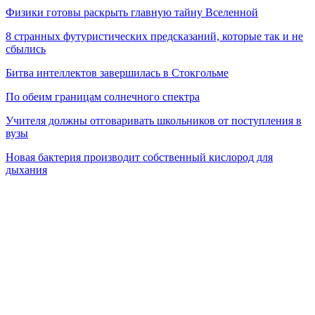
Физики готовы раскрыть главную тайну Вселенной
8 странных футуристических предсказаний, которые так и не
сбылись
Битва интеллектов завершилась в Стокгольме
По обеим границам солнечного спектра
Учителя должны отговаривать школьников от поступления в
вузы
Новая бактерия производит собственный кислород для
дыхания