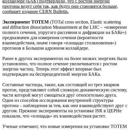
коллайдере (БАК) подтвердили, что с ростом энергии
протоны ведут себя так, как будто они становятся больше,
сообщает издание CERN Bulletin.
Эксперимент TOTEM
(TOTal cross section, Elastic scattering
and diffraction dissociation Measurement at the LHC – «измерение
полного сечения, упругого рассеяния и дифракции на БАКе»)
предназначен для измерения сечения (вероятности
взаимодействия, иначе говоря «площади столкновения»)
протонов в Большом адронном коллайдере.
Ранее в других экспериментах на более низких энергиях было
установлено, что полное сечение увеличивается с ростом
энергии частиц. Теперь этот эффект впервые был
подтвержден на беспрецедентной энергии БАКа.
Составные частицы, такие, как состоящий из трех кварков
протон, представляют собой сложную динамическую систему,
части которой могут смещаться друг относительно друга.
Один из способов исследования внутренней структуры
протона – наблюдения за тем, как они взаимодействуют друг с
другом. Прежние эксперименты на установке ISR в ЦЕРНе
показали, что «площадь» их взаимодействия растет.
Ученые отмечают, что новые измерения на установке TOTEM