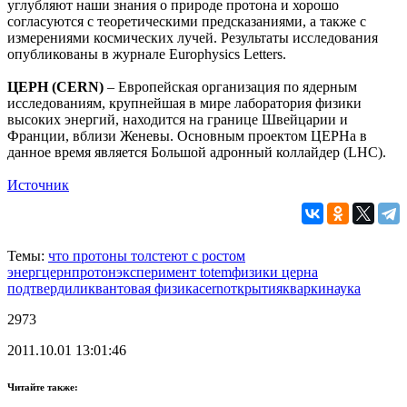
углубляют наши знания о природе протона и хорошо
согласуются с теоретическими предсказаниями, а также с
измерениями космических лучей. Результаты исследования
опубликованы в журнале Europhysics Letters.
ЦЕРН (CERN)
– Европейская организация по ядерным
исследованиям, крупнейшая в мире лаборатория физики
высоких энергий, находится на границе Швейцарии и
Франции, вблизи Женевы. Основным проектом ЦЕРНа в
данное время является Большой адронный коллайдер (LHC).
Источник
Темы:
что протоны толстеют с ростом
энерг
церн
протон
эксперимент totem
физики церна
подтвердили
квантовая физика
cern
открытия
кварки
наука
2973
2011.10.01 13:01:46
Читайте также: