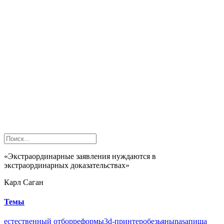
«Экстраординарные заявления нуждаются в
экстраординарных доказательствах»
Карл Саган
Темы
естественный отбор
реформы
3d-принтер
обезьяны
nasa
пища