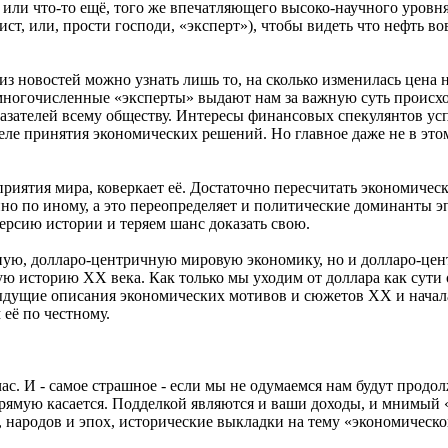
 или что-то ещё, того же впечатляющего высоко-научного уровня
ст, или, прости господи, «эксперт»), чтобы видеть что нефть вов
 из новостей можно узнать лишь то, на сколько изменилась цена 
 многочисленные «эксперты» выдают нам за важную суть происх
азателей всему обществу. Интересы финансовых спекулянтов ус
ле принятия экономических решений. Но главное даже не в этом. 
иятия мира, коверкает её. Достаточно пересчитать экономическ
нно по иному, а это переопределяет и политические доминанты
ерсию истории и теряем шанс доказать свою.
нную, долларо-центричную мировую экономику, но и долларо-це
ю историю ХХ века. Как только мы уходим от доллара как сути 
дыдущие описания экономических мотивов и сюжетов ХХ и нача
её по честному.
час. И - самое страшное - если мы не одумаемся нам будут продо
 напрямую касается. Подделкой являются и ваши доходы, и мним
народов и эпох, исторические выкладки на тему «экономического