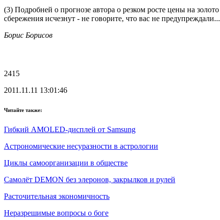
(3) Подробней о прогнозе автора о резком росте цены на золот
сбережения исчезнут - не говорите, что вас не предупреждали...
Борис Борисов
2415
2011.11.11 13:01:46
Читайте также:
Гибкий AMOLED-дисплей от Samsung
Астрономические несуразности в астрологии
Циклы самоорганизации в обществе
Самолёт DEMON без элеронов, закрылков и рулей
Расточительная экономичность
Неразрешимые вопросы о боге