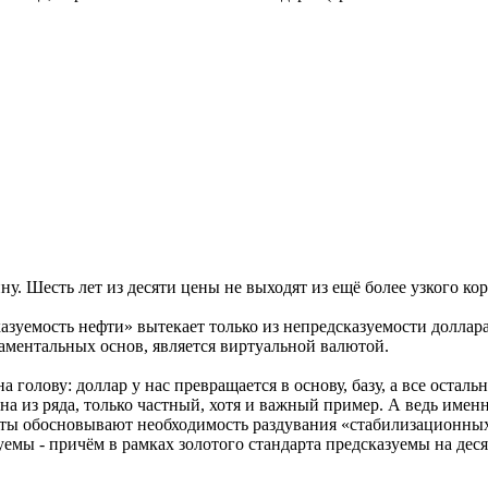
нну. Шесть лет из десяти цены не выходят из ещё более узкого ко
казуемость нефти» вытекает только из непредсказуемости долла
даментальных основ, является виртуальной валютой.
на голову: доллар у нас превращается в основу, базу, а все ост
на из ряда, только частный, хотя и важный пример. А ведь именн
исты обосновывают необходимость раздувания «стабилизационны
емы - причём в рамках золотого стандарта предсказуемы на деся