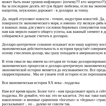
может быть ниже уровня инфляции» (почему?!! кто запретил?!)
бы за последние десять лет (уж будьте любезны, если вы экономи
напротив, неуклонно дорожает - в долларах за тонну.
Да, людей отупляют новости - точнее, индустрия новостей. Да,
поверхности экономического моря, и именно эту мелкую рябь
и важных лишь для узкого сословия биржевых спекулянтов пок
нам как мерило нашего общего успеха, как важный элемент в де
собираемся и дальше считать в долларах.
Долларо-центричное сознание искажает всю нашу картину воспр
экономическая действительность и история предстаёт соверше
основу счисления доллар, мы сразу попадаем в американскую в
В этом смысле мы имеем на сегодня не только долларизирова
экономических процессов и долларо-центричную экономическу
экономической истории меняется до неузнаваемости. Все пре
скорректированы . Мы не узнаем этой истории если перепишем 
Вся экономическая история ХХ века - подделка
Нам всё время врали. Более того - нам продолжают врать и сей
подделка. Не думайте, что вас это не касается. Это вас таки
накопления» и мнимые сравнения «богатых» и «бедных» стран, 
рассказывают .. но .. далеко не совсем так.