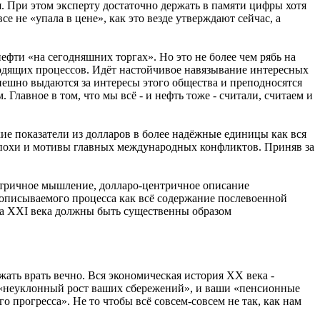
. При этом эксперту достаточно держать в памяти цифры хотя
се не «упала в цене», как это везде утверждают сейчас, а
нефти «на сегодняшних торгах». Но это не более чем рябь на
одящих процессов. Идёт настойчивое навязывание интересных
пешно выдаются за интересы этого общества и преподносятся
Главное в том, что мы всё - и нефть тоже - считали, считаем и
ие показатели из долларов в более надёжные единицы как вся
 эпохи и мотивы главных международных конфликтов. Приняв за
нтричное мышление, долларо-центричное описание
описываемого процесса как всё содержание послевоенной
ла XXI века должны быть существенны образом
лжать врать вечно. Вся экономическая история ХХ века -
ый «неуклонный рост ваших сбережений», и ваши «пенсионные
 прогресса». Не то чтобы всё совсем-совсем не так, как нам