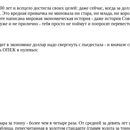
 лет и всецело достигла своих целей: даже сейчас, когда за долл
х. Это вредная привычка не миновала ни стара, ни млада, ни кор
юте написана мировая экономическая история - даже история Сов
же и не прилично - тебя просто не поймут и попросят перевести
ит в экономике доллар надо свергнуть с пьедестала - и вначале 
ть ОПЕК в нулевых:
ра за тонну - более чем в четыре раза. От средней за девять лет
аблица, пересчитанная в золотом стандарте (грамм золота за тонн