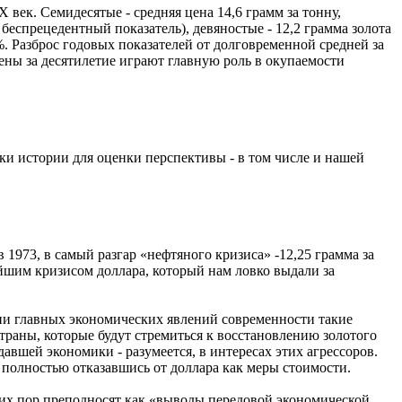
 век. Семидесятые - средняя цена 14,6 грамм за тонну,
 беспрецедентный показатель), девяностые - 12,2 грамма золота
%. Разброс годовых показателей от долговременной средней за
цены за десятилетие играют главную роль в окупаемости
и истории для оценки перспективы - в том числе и нашей
 1973, в самый разгар «нефтяного кризиса» -12,25 грамма за
айшим кризисом доллара, который нам ловко выдали за
нии главных экономических явлений современности такие
траны, которые будут стремиться к восстановлению золотого
авшей экономики - разумеется, в интересах этих агрессоров.
 полностью отказавшись от доллара как меры стоимости.
сих пор преподносят как «выводы передовой экономической