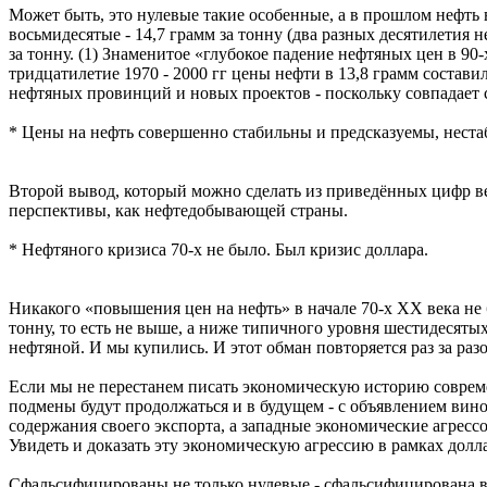
Может быть, это нулевые такие особенные, а в прошлом нефть в
восьмидесятые - 14,7 грамм за тонну (два разных десятилетия н
за тонну. (1) Знаменитое «глубокое падение нефтяных цен в 90
тридцатилетие 1970 - 2000 гг цены нефти в 13,8 грамм состав
нефтяных провинций и новых проектов - поскольку совпадает
* Цены на нефть совершенно стабильны и предсказуемы, неста
Второй вывод, который можно сделать из приведённых цифр ве
перспективы, как нефтедобывающей страны.
* Нефтяного кризиса 70-х не было. Был кризис доллара.
Никакого «повышения цен на нефть» в начале 70-х ХХ века не бы
тонну, то есть не выше, а ниже типичного уровня шестидесяты
нефтяной. И мы купились. И этот обман повторяется раз за раз
Если мы не перестанем писать экономическую историю совреме
подмены будут продолжаться и в будущем - с объявлением вин
содержания своего экспорта, а западные экономические агресс
Увидеть и доказать эту экономическую агрессию в рамках дол
Сфальсифицированы не только нулевые - сфальсифицирована вс