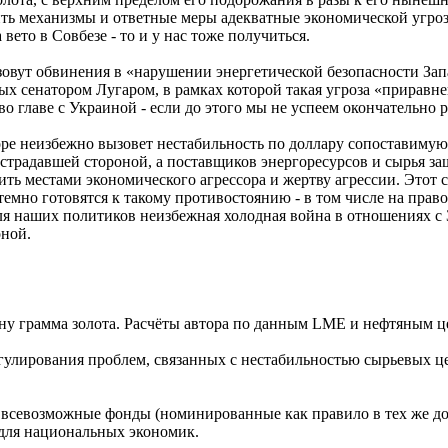
ть механизмы и ответные меры адекватные экономической угрозе
 вето в Совбезе - то и у нас тоже получиться.
зовут обвинения в «нарушении энергетической безопасности Зап
вых сенатором Лугаром, в рамках которой такая угроза «приравн
во главе с Украиной - если до этого мы не успеем окончательно
е неизбежно вызовет нестабильность по доллару сопоставимую 
традавшей стороной, а поставщиков энергоресурсов и сырья з
ить местами экономического агрессора и жертву агрессии. Этот 
темно готовятся к такому противостоянию - в том числе на пра
ля наших политиков неизбежная холодная война в отношениях с
оной.
цену грамма золота. Расчёты автора по данным LME и нефтяным
егулирования проблем, связанных с нестабильностью сырьевых ц
 всевозможные фонды (номинированные как правило в тех же дол
для национальных экономик.