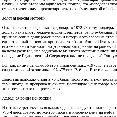
науки». После этого мы удивляемся, почему эта «передовая эко
сможет ничего нам спрогнозировать, пока будет наукой об обр
Золотая версия Истории
Отмена золотого содержания доллара в 1972-73 году, поддерж
доллар как валюту международных расчётов, было рубежным. Но
кризиса: если в долларовой версии истории это арабские стра
единственный виновник кризиса - это Соединённые Штаты, кото
его эмиссией и единолично устанавливая правила на рынке, С
валюты расчёта у нас радикально меняются местами виновник и
поведение Единственной Сверхдержавы, не правда ли? Они умею
Вот как пишут сегодня об это в справочниках: «1973 г. - перв
спад в мировой экономике 1974-75 гг.». Всё так. Вот только в
Действия арабских стран в 70-х были просто попыткой заставит
там никогда не прекращали считать настоящую цену товара в з
динаром» - и это не просто слова.
Холодная война неизбежна
Из этих теоретических выкладок для нас следуют вполне практ
Уго Чавеса совместно контролировать мировую цену на нефть 
триллионов долларов приведёт к повторению скачка цены на зо