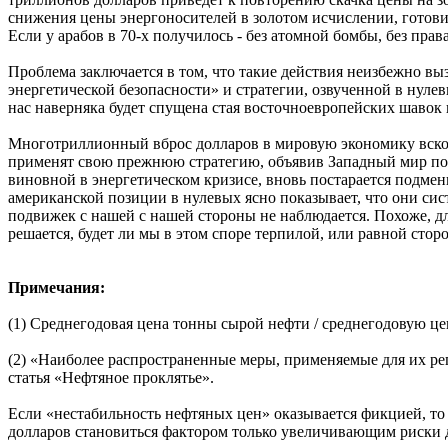
снижения цены энергоносителей в золотом исчислении, готови
Если у арабов в 70-х получилось - без атомной бомбы, без права
Проблема заключается в том, что такие действия неизбежно вы
энергетической безопасности» и стратегии, озвученной в нуле
нас наверняка будет спущена стая восточноевропейских шавок 
Многотриллионный вброс долларов в мировую экономику вскор
применят свою прежнюю стратегию, объявив Западный мир пос
виновной в энергетическом кризисе, вновь постарается подмен
американской позиции в нулевых ясно показывает, что они сис
подвижек с нашей с нашей стороны не наблюдается. Похоже, д
решается, будет ли мы в этом споре терпилой, или равной стор
Примечания:
(1) Среднегодовая цена тонны сырой нефти / среднегодовую 
(2) «Наиболее распространенные меры, применяемые для их р
статья «Нефтяное проклятье».
Если «нестабильность нефтяных цен» оказывается фикцией, то
долларов становиться фактором только увеличивающим риски 