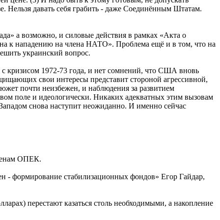
. Нельзя давать себя грабить - даже Соединённым Штатам.
ада» а возможно, и силовые действия в рамках «Акта о
ена к нападению на члена НАТО». Проблема ещё и в том, что на
 решить украинский вопрос.
с кризисом 1972-73 года, и нет сомнений, что США вновь
ащищающих свои интересы представит стороной агрессивной,
сюжет почти неизбежен, и наблюдения за развитием
вовом поле и идеологически. Никаких адекватных этим вызовам
 Западом снова наступит неожиданно. И именно сейчас
 ценам ОПЕК.
ен - формирование стабилизационных фондов» Егор Гайдар,
ларах) перестают казаться столь необходимыми, а накопление