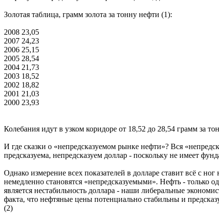
Золотая таблица, грамм золота за тонну нефти (1):
2008 23,05
2007 24,23
2006 25,15
2005 28,54
2004 21,73
2003 18,52
2002 18,82
2001 21,03
2000 23,93
Колебания идут в узком коридоре от 18,52 до 28,54 грамм за то
И где сказки о «непредсказуемом рынке нефти»? Вся «непредс
предсказуема, непредсказуем доллар - поскольку не имеет фун
Однако измерение всех показателей в долларе ставит всё с ног 
немедленно становятся «непредсказуемыми». Нефть - только од
является нестабильность доллара - наши либеральные эконом
факта, что нефтяные цены потенциально стабильны и предсказу
(2)