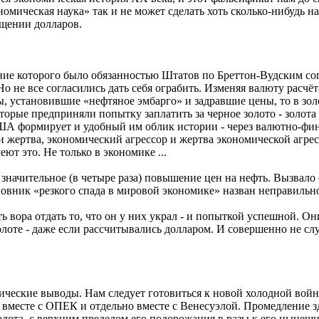
номическая наука» так и не может сделать хоть сколько-нибудь 
ащении долларов.
ание которого было обязанностью Штатов по Бреттон-Вудским со
 не все согласились дать себя ограбить. Изменяя валюту расчё
ны, установившие «нефтяное эмбарго» и задравшие цены, то в зо
рые предприняли попытку заплатить за черное золото - золота 
ША формирует и удобный им облик истории - через валютно-фина
 жертва, экономический агрессор и жертва экономической агрес
т это. Не только в экономике ...
ое значительное (в четыре раза) повышение цен на нефть. Вызва
иновник «резкого спада в мировой экономике» назван неправильн
ь вора отдать то, что он у них украл - и попыткой успешной. Он
олоте - даже если рассчитывались долларом. И совершенно не с
ические выводы. Нам следует готовиться к новой холодной войн
- вместе с ОПЕК и отдельно вместе с Венесуэлой. Промедление
лота, с верхним пределом его подорожания в разы к его нынешне