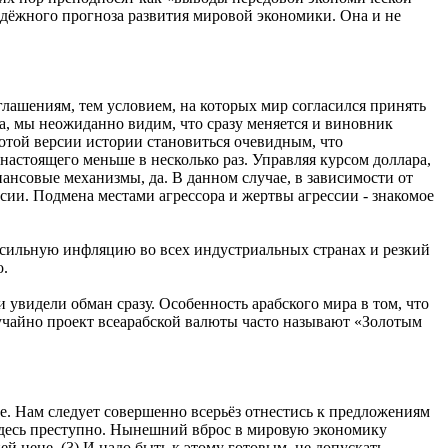
надёжного прогноза развития мировой экономики. Она и не
глашениям, тем условием, на которых мир согласился принять
та, мы неожиданно видим, что сразу меняется и виновник
лотой версии истории становиться очевидным, что
настоящего меньше в несколько раз. Управляя курсом доллара,
нсовые механизмы, да. В данном случае, в зависимости от
сии. Подмена местами агрессора и жертвы агрессии - знакомое
ло сильную инфляцию во всех индустриальных странах и резкий
о.
и увидели обман сразу. Особенность арабского мира в том, что
лучайно проект всеарабской валюты часто называют «Золотым
е. Нам следует совершенно всерьёз отнестись к предложениям
 здесь преступно. Нынешний вброс в мировую экономику
й цене. (3) И надо быть к этому готовым, не допускать