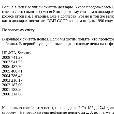
Весь ХХ век нас учили считать доллары. Учеба продолжалась 100
(где-то я это слышал ?) мы всё по-прежнему считаем в доллара
космонавтов им. Гагарина. Всё в долларах. Ровно в той же вал
как в долларах посчитать ВВП СССР в каком нибудь 1990 году у
По золотому счёту
В долларах считать нельзя. Если мы хотим понять, что происход
таблицы. В первой - усреднённые среднегодовые цены на неф
НЕФТЬ, $/тонну
2008 741,27
2007 541,55
2006 487,70
2005 408,41
2004 286,48
2003 216,17
2002 187,00
2001 183,26
2000 214,68
Как сильно колеблются цены, не правда ли ? От 183 до 741 долла
сторону. «Непредсказуемы нефтяные цены», да ... А вот та же т