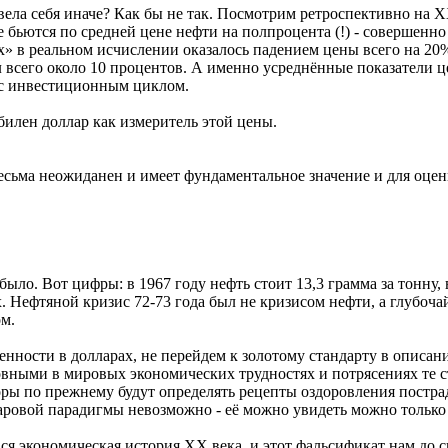
ела себя иначе? Как бы не так. Посмотрим ретроспективно на ХХ
е бьются по средней цене нефти на полпроцента (!) - совершенно
-х» в реальном исчислении оказалось падением цены всего на 20
ил всего около 10 процентов. А именно усреднённые показатели 
 с инвестиционным циклом.
билен доллар как измеритель этой цены.
сьма неожиданен и имеет фундаментальное значение и для оценк
ло. Вот цифры: в 1967 году нефть стоит 13,3 грамма за тонну, в
х. Нефтяной кризис 72-73 года был не кризисом нефти, а глубоч
ом.
нности в долларах, не перейдем к золотому стандарту в описа
овными в мировых экономических трудностях и потрясениях те с
оры по прежнему будут определять рецепты оздоровления пострад
ларовой парадигмы невозможно - её можно увидеть можно только
я экономическая история ХХ века, и этот фальсификат нам до 