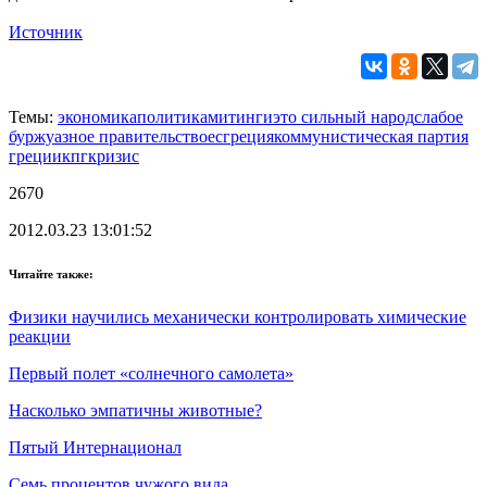
Источник
Темы:
экономика
политика
митинги
это сильный народ
слабое
буржуазное правительство
ес
греция
коммунистическая партия
греции
кпг
кризис
2670
2012.03.23 13:01:52
Читайте также:
Физики научились механически контролировать химические
реакции
Первый полет «солнечного самолета»
Насколько эмпатичны животные?
Пятый Интернационал
Семь процентов чужого вида