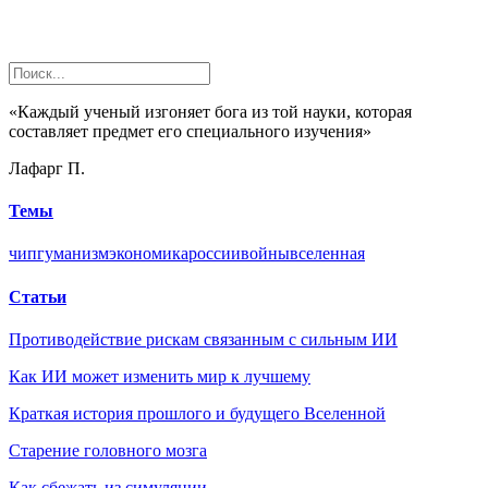
«Каждый ученый изгоняет бога из той науки, которая
составляет предмет его специального изучения»
Лафарг П.
Темы
чип
гуманизм
экономика
россии
войны
вселенная
Статьи
Противодействие рискам связанным с сильным ИИ
Как ИИ может изменить мир к лучшему
Краткая история прошлого и будущего Вселенной
Старение головного мозга
Как сбежать из симуляции