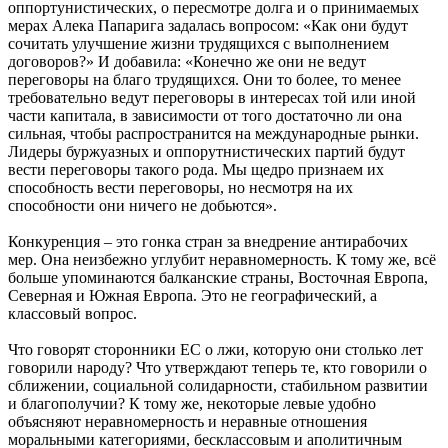
оппортунистических, о пересмотре долга и о принимаемых
мерах Алека Папарига задалась вопросом: «Как они будут
сочитать улучшение жизни трудящихся с выполнением
договоров?» И добавила: «Конечно же они не ведут
переговоры на благо трудящихся. Они то более, то менее
требовательно ведут переговоры в интересах той или иной
части капитала, в зависимости от того достаточно ли она
сильная, чтобы распространится на международные рынки.
Лидеры буржуазных и оппорутнистических партий будут
вести переговоры такого рода. Мы щедро признаем их
способность вести переговоры, но несмотря на их
способности они ничего не добьются».
Конкуренция – это гонка стран за внедрение антирабочих
мер. Она неизбежно углубит неравномерность. К тому же, всё
больше упоминаются балканские страны, Восточная Европа,
Северная и Южная Европа. Это не географический, а
классовый вопрос.
Что говорят сторонники ЕС о лжи, которую они столько лет
говорили народу? Что утверждают теперь те, кто говорили о
сближении, социальной солидарности, стабильном развитии
и благополучии? К тому же, некоторые левые удобно
объясняют неравномерность и неравные отношения
моральными категориями, бесклассовым и аполитичным