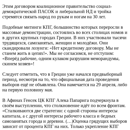
Этим договором коалиционное правительство социал-
демократической ПАСОК и либеральной НД и тройка
стремятся связать народ по рукам и ногам на 30 лет.
Подобные митинги КПГ, большинство которых переросли в
массовые демонстрации, состоялись во всех столицах номов и
в других крупных городах Греции. В них участвовали тысячи
трудящихся, самозанятых, женщин и молодёжи. Они
скандировали лозунги: «Нет кредитному договору. Мы не
станем жить в цепях!». Мы не согласимся, не отступим:
«Вперёд рабочие, одним кулаком разрушим меморандумы,
скинем хозяев»!
Следует отметить, что в Греции уже начался предвыборный
период, несмотря на то, что официальная дата проведения
выборов ещё не объявлена. Она намечается на 29 апреля, либо
на первую половину мая.
В Афинах Генсек ЦК КПГ Алека Папарига подчеркнула в
своём выступлении, что столкновение идёт по всем фронтам.
«Сталкиваются две стратегии: с одной стороны интересы
капитала, а с другой интересы рабочего класса и бедных
самозанятых города и деревни. (…)Оценка грядущих выборов
зависит от процента КПГ на них. Только укрепление КПГ