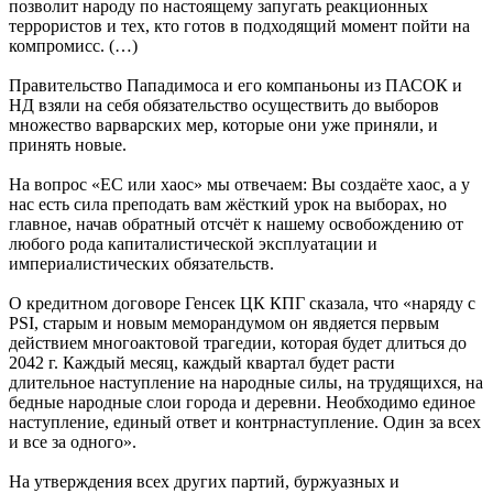
позволит народу по настоящему запугать реакционных
террористов и тех, кто готов в подходящий момент пойти на
компромисс. (…)
Правительство Пападимоса и его компаньоны из ПАСОК и
НД взяли на себя обязательство осуществить до выборов
множество варварских мер, которые они уже приняли, и
принять новые.
На вопрос «ЕС или хаос» мы отвечаем: Вы создаёте хаос, а у
нас есть сила преподать вам жёсткий урок на выборах, но
главное, начав обратный отсчёт к нашему освобождению от
любого рода капиталистической эксплуатации и
империалистических обязательств.
О кредитном договоре Генсек ЦК КПГ сказала, что «наряду с
PSI, старым и новым меморандумом он явдяется первым
действием многоактовой трагедии, которая будет длиться до
2042 г. Каждый месяц, каждый квартал будет расти
длительное наступление на народные силы, на трудящихся, на
бедные народные слои города и деревни. Необходимо единое
наступление, единый ответ и контрнаступление. Один за всех
и все за одного».
На утверждения всех других партий, буржуазных и