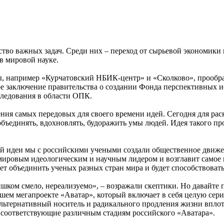
ство важных задач. Среди них – переход от сырьевой экономики
в мировой науке.
ы, например «Курчатовский НБИК-центр» и «Сколково», прообр
ртное заключение правительства о создании Фонда перспективных 
следования в области ОПК.
ия самых передовых для своего времени идей. Сегодня для рас
бъединять, вдохновлять, будоражить умы людей. Идея такого пр
ой идеи мы с российскими учеными создали общественное движе
у мировым идеологическим и научным лидером и возглавит самое
жет объединить ученых разных стран мира и будет способствова
ком смело, нереализуемо», – возражали скептики. Но давайте п
ашем мегапроекте «Аватар», который включает в себя целую сер
альтернативный носитель и радикального продления жизни вплот
 соответствующие различным стадиям российского «Аватара».