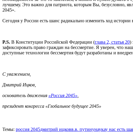
лучшему. Это важно для патриота, которым Вы, безусловно, яв
2045».
Сегодня у России есть шанс радикально изменить ход истории 
P.S.
В Конституции Российской Федерации (
глава 2, статья 20
)
зафиксировать право граждан на бессмертие. Я уверен, что на
доступные технологии бессмертия будут разработаны и внедре
С уважением,
Дмитрий Ицков,
основатель движения
«Россия 2045»
,
президент конгресса «Глобальное будущее 2045»
Темы:
россия 2045
дмитрий ицков
в.в. путину
наука
у нас есть ша