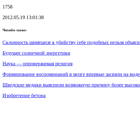
1758
2012.05.19 13:01:38
Читайте также:
Склонность шимпанзе к убийству себе подобных нельзя объясн
Будущее солнечной энергетики
Наука — опровержимая религия
Формирование воспоминаний в мозге впервые засняли на виде
Шведские медики выяснили возможную причину более высоко
Изобретение бетона