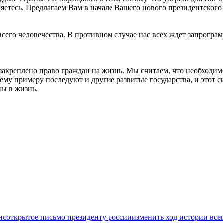
ляетесь. Предлагаем Вам в начале Вашего нового президентского
всего человечества. В противном случае нас всех ждет запрогра
 закреплено право граждан на жизнь. Мы считаем, что необход
шему примеру последуют и другие развитые государства, и этот 
ны в жизнь.
нс
открытое письмо президенту россии
изменить ход истории все