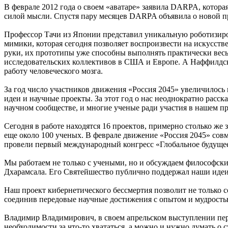
В феврале 2012 года о своем «аватаре» заявила DARPA, котор
силой мысли. Спустя пару месяцев DARPA объявила о новой пр
Профессор Тачи из Японии представил уникальную роботизиро
мимики, которая сегодня позволяет воспроизвести на искусст
руки, их прототипы уже способны выполнять практически весь
исследовательских коллективов в США и Европе. А Наффилдски
работу человеческого мозга.
За год число участников движения «Россия 2045» увеличилос
идеи и научные проекты. За этот год о нас неоднократно рас
научном сообществе, и многие ученые ради участия в нашем пр
Сегодня в работе находятся 16 проектов, примерно столько же
еще около 100 ученых. В феврале движение «Россия 2045» со
провели первый международный конгресс «Глобальное будуще
Мы работаем не только с учеными, но и обсуждаем философские
Дхарамсала. Его Святейшество публично поддержал наши идеи, 
Наш проект кибернетического бессмертия позволит не только с
соединив передовые научные достижения с опытом и мудрость
Владимир Владимирович, в своем апрельском выступлении перед
необходимости за что-то хвататься, а можно и нужно думать о с