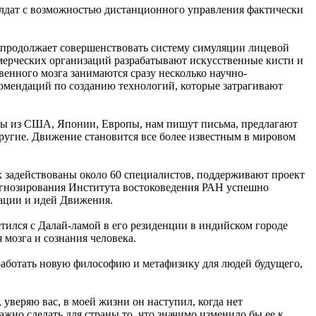
солдат с возможностью дистанционного управления фактически
 продолжает совершенствовать систему симуляции лицевой
ммерческих организаций разрабатывают искусственные кисти и
енного мозга занимаются сразу несколько научно-
комендаций по созданию технологий, которые затрагивают
сты из США, Японии, Европы, нам пишут письма, предлагают
другие. Движение становится все более известным в мировом
ах задействованы около 60 специалистов, поддерживают проект
рогнозирования Института востоковедения РАН успешно
ации и идей Движения.
тился с Далай-ламой в его резиденции в индийском городе
 мозга и сознания человека.
ыработать новую философию и метафизику для людей будущего,
уверяю вас, в моей жизни он наступил, когда нет
ажно сделать для страны то, что значимо изменило бы ее к