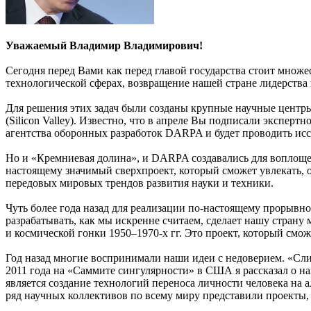
Уважаемый Владимир Владимирович!
Сегодня перед Вами как перед главой государства стоит множе
технологической сферах, возвращение нашей стране лидерства 
Для решения этих задач были созданы крупные научные центр
(Silicon Valley). Известно, что в апреле Вы подписали экспе
агентства оборонных разработок DARPA и будет проводить ис
Но и «Кремниевая долина», и DARPA создавались для воплощен
настоящему значимый сверхпроект, который сможет увлекать, о
передовых мировых трендов развития науки и техники.
Чуть более года назад для реализации по-настоящему прорывн
разрабатывать, как мы искренне считаем, сделает нашу стран
и космической гонки 1950–1970-х гг. Это проект, который смо
Год назад многие воспринимали наши идеи с недоверием. «Слиш
2011 года на «Саммите сингулярности» в США я рассказал о н
является создание технологий переноса личности человека на 
ряд научных коллективов по всему миру представили проекты,