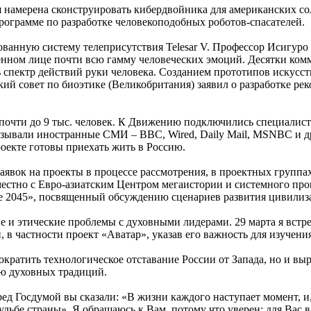
ая намерена сконструировать кибердвойника для американских 
ограмме по разработке человекоподобных роботов-спасателей.
ванную систему телеприсутствия Telesar V. Профессор Исигуро
венном лице почти всю гамму человеческих эмоций. Десятки ко
 спектр действий руки человека. Созданием прототипов искусств
й совет по биоэтике (Великобритания) заявил о разработке ре
ь почти до 9 тыс. человек. К Движению подключились специали
сказывали иностранные СМИ – BBC, Wired, Daily Mail, MSNBC и 
оекте готовы приехать жить в Россию.
 заявок на проекты в процессе рассмотрения, в проектных групп
вместно с Евро-азиатским Центром мегаистории и системного п
е 2045», посвященный обсуждению сценариев развития цивилиз
 и этические проблемы с духовными лидерами. 29 марта я встре
в частности проект «Аватар», указав его важность для изучения
ократить технологическое отставание России от Запада, но и в
ю духовных традиций.
 Госдумой вы сказали: «В жизни каждого наступает момент, и, 
удьбе страны». Я обращаюсь к Вам, потому что уверен: для Вас в