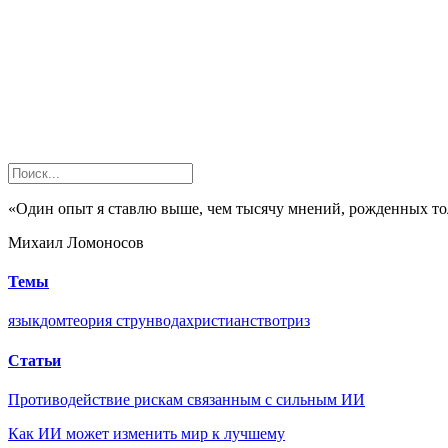
«Один опыт я ставлю выше, чем тысячу мнений, рожденных т
Михаил Ломоносов
Темы
язык
дом
теория струн
вода
христианство
триз
Статьи
Противодействие рискам связанным с сильным ИИ
Как ИИ может изменить мир к лучшему