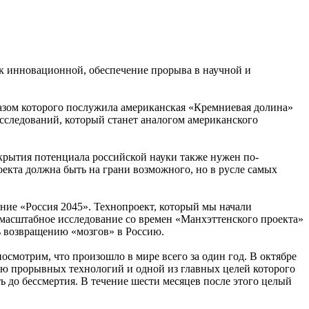
 к инновационной, обеспечение прорыва в научной и
азом которого послужила американская «Кремниевая долина»
исследований, который станет аналогом американского
крытия потенциала российской науки также нужен по-
оекта должна быть на грани возможного, но в русле самых
ние «Россия 2045». Технопроект, который мы начали
 масштабное исследование со времен «Манхэттенского проекта»
ть возвращению «мозгов» в Россию.
осмотрим, что произошло в мире всего за один год. В октябре
ию прорывных технологий и одной из главных целей которого
ь до бессмертия. В течение шести месяцев после этого целый