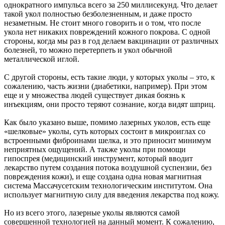
однократного импульса всего за 250 миллисекунд. Что делает
такой укол полностью безболезненным, и даже просто
незаметным. Не стоит много говорить и о том, что после
укола нет никаких повреждений кожного покрова. С одной
стороны, когда мы раз в год делаем вакцинации от различных
болезней, то можно перетерпеть и укол обычной
металлической иглой.
С другой стороны, есть такие люди, у которых уколы – это, к
сожалению, часть жизни (диабетики, например). При этом
еще и у множества людей существует дикая боязнь к
инъекциям, они просто теряют сознание, когда видят шприц.
Как было указано выше, помимо лазерных уколов, есть еще
«шелковые» уколы, суть которых состоит в микроиглах со
встроенными фиброинами шелка, и это приносит минимум
неприятных ощущений. А также уколы при помощи
гипоспрея (медицинский инструмент, который вводит
лекарство путем создания потока воздушной суспензии, без
повреждения кожи), и еще создана одна новая магнитная
система Массачусетским технологическим институтом. Она
использует магнитную силу для введения лекарства под кожу.
Но из всего этого, лазерные уколы являются самой
совершенной технологией на данный момент. К сожалению,