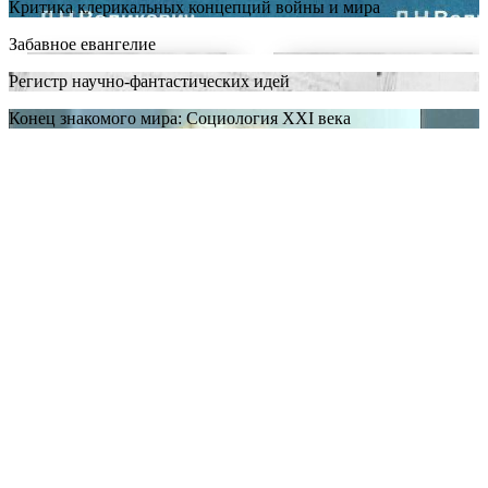
Критика клерикальных концепций войны и мира
Забавное евангелие
Регистр научно-фантастических идей
Конец знакомого мира: Социология XXI века