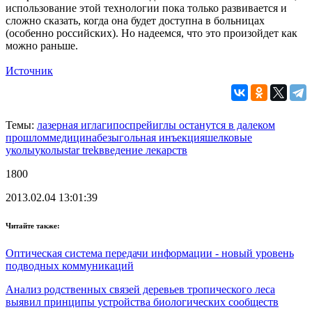
использование этой технологии пока только развивается и
сложно сказать, когда она будет доступна в больницах
(особенно российских). Но надеемся, что это произойдет как
можно раньше.
Источник
Темы:
лазерная игла
гипоспрей
иглы останутся в далеком
прошлом
медицина
безыгольная инъекция
шелковые
уколы
уколы
star trek
введение лекарств
1800
2013.02.04 13:01:39
Читайте также:
Оптическая система передачи информации - новый уровень
подводных коммуникаций
Анализ родственных связей деревьев тропического леса
выявил принципы устройства биологических сообществ