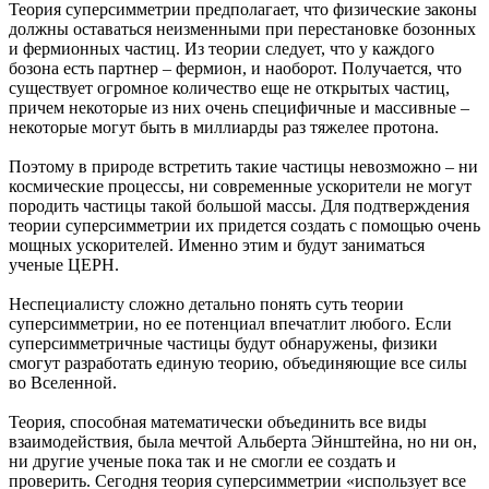
Теория суперсимметрии предполагает, что физические законы
должны оставаться неизменными при перестановке бозонных
и фермионных частиц. Из теории следует, что у каждого
бозона есть партнер – фермион, и наоборот. Получается, что
существует огромное количество еще не открытых частиц,
причем некоторые из них очень специфичные и массивные –
некоторые могут быть в миллиарды раз тяжелее протона.
Поэтому в природе встретить такие частицы невозможно – ни
космические процессы, ни современные ускорители не могут
породить частицы такой большой массы. Для подтверждения
теории суперсимметрии их придется создать с помощью очень
мощных ускорителей. Именно этим и будут заниматься
ученые ЦЕРН.
Неспециалисту сложно детально понять суть теории
суперсимметрии, но ее потенциал впечатлит любого. Если
суперсимметричные частицы будут обнаружены, физики
смогут разработать единую теорию, объединяющие все силы
во Вселенной.
Теория, способная математически объединить все виды
взаимодействия, была мечтой Альберта Эйнштейна, но ни он,
ни другие ученые пока так и не смогли ее создать и
проверить. Сегодня теория суперсимметрии «использует все