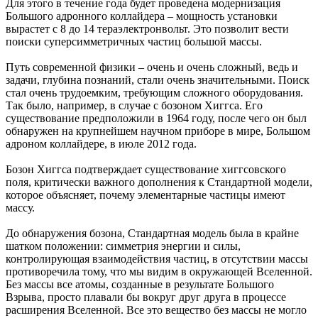
Для этого в течение года будет проведена модернизация
Большого адронного коллайдера – мощность установки
вырастет с 8 до 14 тераэлектронвольт. Это позволит вести
поиски суперсимметричных частиц большой массы.
Путь современной физики – очень и очень сложный, ведь и
задачи, глубина познаний, стали очень значительными. Поиск
стал очень трудоемким, требующим сложного оборудования.
Так было, например, в случае с бозоном Хиггса. Его
существование предположили в 1964 году, после чего он был
обнаружен на крупнейшем научном приборе в мире, Большом
адроном коллайдере, в июле 2012 года.
Бозон Хиггса подтверждает существование хиггсовского
поля, критически важного дополнения к Стандартной модели,
которое объясняет, почему элементарные частицы имеют
массу.
До обнаружения бозона, Стандартная модель была в крайне
шатком положении: симметрия энергии и силы,
контролирующая взаимодействия частиц, в отсутствии массы
противоречила тому, что мы видим в окружающей Вселенной.
Без массы все атомы, созданные в результате Большого
Взрыва, просто плавали бы вокруг друг друга в процессе
расширения Вселенной. Все это вещество без массы не могло