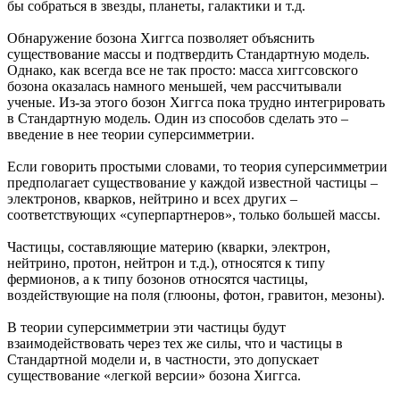
бы собраться в звезды, планеты, галактики и т.д.
Обнаружение бозона Хиггса позволяет объяснить
существование массы и подтвердить Стандартную модель.
Однако, как всегда все не так просто: масса хиггсовского
бозона оказалась намного меньшей, чем рассчитывали
ученые. Из-за этого бозон Хиггса пока трудно интегрировать
в Стандартную модель. Один из способов сделать это –
введение в нее теории суперсимметрии.
Если говорить простыми словами, то теория суперсимметрии
предполагает существование у каждой известной частицы –
электронов, кварков, нейтрино и всех других –
соответствующих «суперпартнеров», только большей массы.
Частицы, составляющие материю (кварки, электрон,
нейтрино, протон, нейтрон и т.д.), относятся к типу
фермионов, а к типу бозонов относятся частицы,
воздействующие на поля (глюоны, фотон, гравитон, мезоны).
В теории суперсимметрии эти частицы будут
взаимодействовать через тех же силы, что и частицы в
Стандартной модели и, в частности, это допускает
существование «легкой версии» бозона Хиггса.