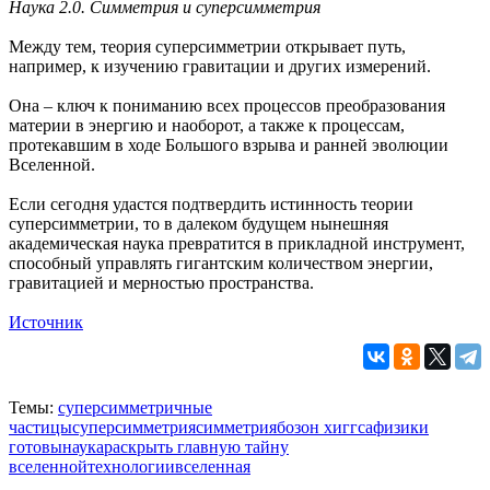
Наука 2.0. Симметрия и суперсимметрия
Между тем, теория суперсимметрии открывает путь,
например, к изучению гравитации и других измерений.
Она – ключ к пониманию всех процессов преобразования
материи в энергию и наоборот, а также к процессам,
протекавшим в ходе Большого взрыва и ранней эволюции
Вселенной.
Если сегодня удастся подтвердить истинность теории
суперсимметрии, то в далеком будущем нынешняя
академическая наука превратится в прикладной инструмент,
способный управлять гигантским количеством энергии,
гравитацией и мерностью пространства.
Источник
Темы:
суперсимметричные
частицы
суперсимметрия
симметрия
бозон хиггса
физики
готовы
наука
раскрыть главную тайну
вселенной
технологии
вселенная