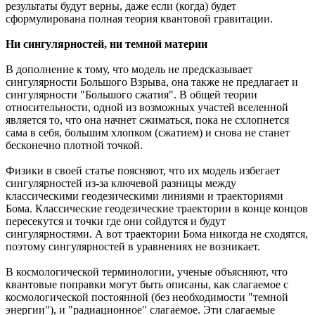
результаты будут верны, даже если (когда) будет
сформулирована полная теория квантовой гравитации.
Ни сингулярностей, ни темной материи
В дополнение к тому, что модель не предсказывает
сингулярности Большого Взрыва, она также не предлагает и
сингулярности "Большого сжатия". В общей теории
относительности, одной из возможных участей вселенной
является то, что она начнет сжиматься, пока не схлопнется
сама в себя, большим хлопком (сжатием) и снова не станет
бесконечно плотной точкой.
Физики в своей статье поясняют, что их модель избегает
сингулярностей из-за ключевой разницы между
классическими геодезическими линиями и траекториями
Бома. Классические геодезические траектории в конце концов
пересекутся и точки где они сойдутся и будут
сингулярностями. А вот траектории Бома никогда не сходятся,
поэтому сингулярностей в уравнениях не возникает.
В космологической терминологии, ученые объясняют, что
квантовые поправки могут быть описаны, как слагаемое с
космологической постоянной (без необходимости "темной
энергии"), и "радиационное" слагаемое. Эти слагаемые