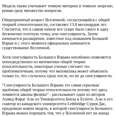
Модель также учитывает темную материю и темную энергию,
решая сразу множество вопросов.
Общепринятый возраст Вселенной, согласующийся с общей
теорией относительности, составляет 13.8 миллиардов лет.
Считается, что в самом начале все сущее было сжато в одну
бесконечно плотную точку, или сингулярность. Затем
начинается расширение, известное под названием Большой
Взрыв и с этого момента официально начинается
существование Вселенной.
Хотя сингулярность Большого Взрыва неизбежно появляется
непосредственно из математики общей теории
относительности, некоторые ученые считают это
проблематичным, потому что математика может объяснить
только то, что случилось сразу после, но не до сингулярности.
"Сингулярность Большого Взрыва это самая серьезная
проблема общей теории относительности потому что здесь
ломаются законы физики" - рассказывает один из авторов
Ахмед Фараг Али из Университета Бенха в Египте. Али и его
соавтор из канадского университета Lethbridge Сурия Дас,
придумали новую модель, в которой сингулярность Большого
Взрыва можно порешать тем, что у Вселенной нет ни конца