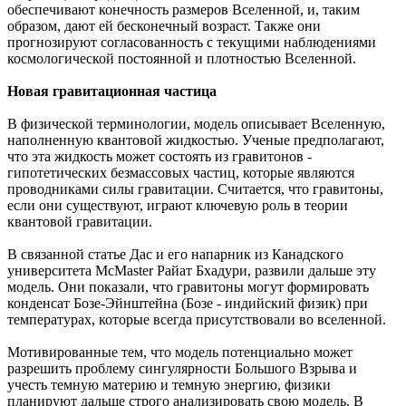
обеспечивают конечность размеров Вселенной, и, таким
образом, дают ей бесконечный возраст. Также они
прогнозируют согласованность с текущими наблюдениями
космологической постоянной и плотностью Вселенной.
Новая гравитационная частица
В физической терминологии, модель описывает Вселенную,
наполненную квантовой жидкостью. Ученые предполагают,
что эта жидкость может состоять из гравитонов -
гипотетических безмассовых частиц, которые являются
проводниками силы гравитации. Считается, что гравитоны,
если они существуют, играют ключевую роль в теории
квантовой гравитации.
В связанной статье Дас и его напарник из Канадского
университета McMaster Райат Бхадури, развили дальше эту
модель. Они показали, что гравитоны могут формировать
конденсат Бозе-Эйнштейна (Бозе - индийский физик) при
температурах, которые всегда присутствовали во вселенной.
Мотивированные тем, что модель потенциально может
разрешить проблему сингулярности Большого Взрыва и
учесть темную материю и темную энергию, физики
планируют дальше строго анализировать свою модель. В