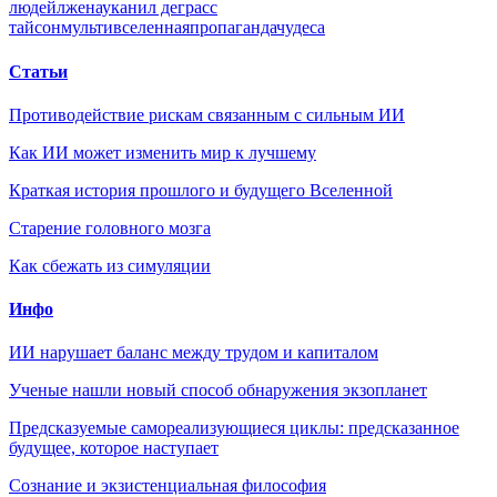
людей
лженаука
нил деграсс
тайсон
мультивселенная
пропаганда
чудеса
Статьи
Противодействие рискам связанным с сильным ИИ
Как ИИ может изменить мир к лучшему
Краткая история прошлого и будущего Вселенной
Старение головного мозга
Как сбежать из симуляции
Инфо
ИИ нарушает баланс между трудом и капиталом
Ученые нашли новый способ обнаружения экзопланет
Предсказуемые самореализующиеся циклы: предсказанное
будущее, которое наступает
Сознание и экзистенциальная философия