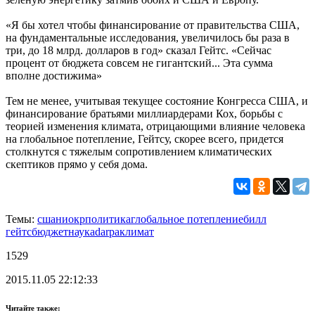
«Я бы хотел чтобы финансирование от правительства США,
на фундаментальные исследования, увеличилось бы раза в
три, до 18 млрд. долларов в год» сказал Гейтс. «Сейчас
процент от бюджета совсем не гигантский... Эта сумма
вполне достижима»
Тем не менее, учитывая текущее состояние Конгресса США, и
финансирование братьями миллиардерами Кох, борьбы с
теорией изменения климата, отрицающими влияние человека
на глобальное потепление, Гейтсу, скорее всего, придется
столкнутся с тяжелым сопротивлением климатических
скептиков прямо у себя дома.
Темы:
сша
ниокр
политика
глобальное потепление
билл
гейтс
бюджет
наука
darpa
климат
1529
2015.11.05 22:12:33
Читайте также: