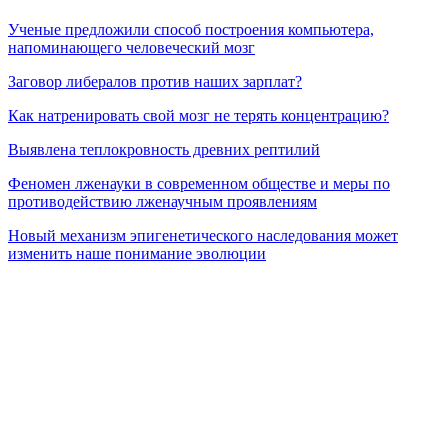
Ученые предложили способ построения компьютера,
напоминающего человеческий мозг
Заговор либералов против наших зарплат?
Как натренировать свой мозг не терять концентрацию?
Выявлена теплокровность древних рептилий
Феномен лженауки в современном обществе и меры по
противодействию лженаучным проявлениям
Новый механизм эпигенетического наследования может
изменить наше понимание эволюции