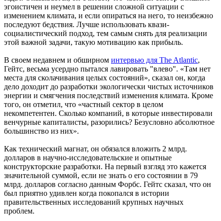
эгоистичен и неумел в решении сложной ситуации с
изменением климата, и если опираться на него, то неизбежно
последуют бедствия. Лучше использовать квази-
социалистический подход, тем самым снять для реализации
этой важной задачи, такую мотивацию как прибыль.
В своем недавнем и обширном
интервью для The Atlantic
,
Гейтс, весьма усердно пытался лавировать "влево". «Там нет
места для сколачивания целых состояний», сказал он, когда
дело доходит до разработки экологически чистых источников
энергии и смягчения последствий изменения климата. Кроме
того, он отметил, что «частный сектор в целом
некомпетентен. Сколько компаний, в которые инвестировали
венчурные капиталисты, разорились? Безусловно абсолютное
большинство из них».
Как технический магнат, он обязался вложить 2 млрд.
долларов в научно-исследовательские и опытные
конструкторские разработки. На первый взгляд это кажется
значительной суммой, если не знать о его состоянии в 79
млрд. долларов согласно данным Форбс. Гейтс сказал, что он
был приятно удивлен когда покопался в истории
правительственных исследований крупных научных
проблем.