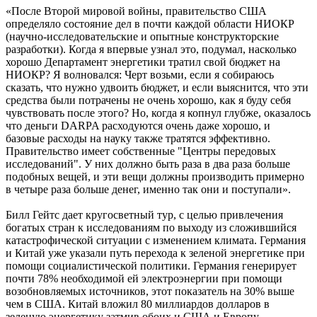
«После Второй мировой войны, правительство США
определяло состояние дел в почти каждой области НИОКР
(научно-исследовательские и опытные конструкторские
разработки). Когда я впервые узнал это, подумал, насколько
хорошо Департамент энергетики тратил свой бюджет на
НИОКР? Я волновался: Черт возьми, если я собираюсь
сказать, что нужно удвоить бюджет, и если выяснится, что эти
средства были потрачены не очень хорошо, как я буду себя
чувствовать после этого? Но, когда я копнул глубже, оказалось
что деньги DARPA расходуются очень даже хорошо, и
базовые расходы на науку также тратятся эффективно.
Правительство имеет собственные "Центры передовых
исследований". У них должно быть раза в два раза больше
подобных вещей, и эти вещи должны производить примерно
в четыре раза больше денег, именно так они и поступали».
Билл Гейтс дает кругосветный тур, с целью привлечения
богатых стран к исследованиям по выходу из сложившийся
катастрофической ситуации с изменением климата. Германия
и Китай уже указали путь перехода к зеленой энергетике при
помощи социалистической политики. Германия генерирует
почти 78% необходимой ей электроэнергии при помощи
возобновляемых источников, этот показатель на 30% выше
чем в США. Китай вложил 80 миллиардов долларов в
зеленую энергетику затмив обоих и США и Европу.