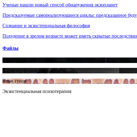
Ученые нашли новый способ обнаружения экзопланет
Предсказуемые самореализующиеся циклы: предсказанное будущ
Сознание и экзистенциальная философия
Похудение в зрелом возрасте может иметь скрытые последствия
Файлы
Краткая история времени
Характер физических законов
Язык генов
Экзистенциальная психотерапия