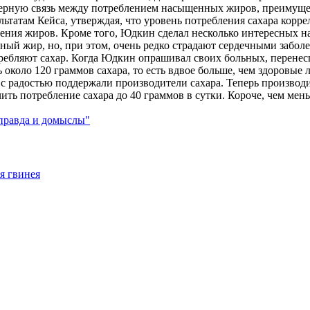
верную связь между потреблением насыщенных жиров, преимуще
льтатам Кейса, утверждая, что уровень потребления сахара корр
ления жиров. Кроме того, Юдкин сделал несколько интересных н
ый жир, но, при этом, очень редко страдают сердечными забол
отребляют сахар. Когда Юдкин опрашивал своих больных, перен
 около 120 граммов сахара, то есть вдвое больше, чем здоровые
 с радостью поддержали производители сахара. Теперь производи
ть потребление сахара до 40 граммов в сутки. Короче, чем мень
правда и домыслы"
я гвинея