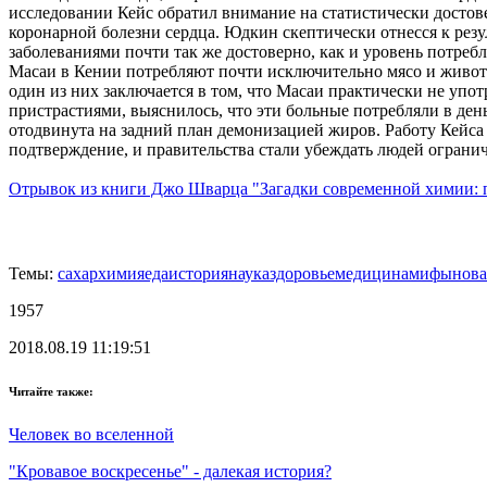
исследовании Кейс обратил внимание на статистически досто
коронарной болезни сердца. Юдкин скептически отнесся к резу
заболеваниями почти так же достоверно, как и уровень потреб
Масаи в Кении потребляют почти исключительно мясо и животн
один из них заключается в том, что Масаи практически не уп
пристрастиями, выяснилось, что эти больные потребляли в день
отодвинута на задний план демонизацией жиров. Работу Кейса
подтверждение, и правительства стали убеждать людей ограничи
Отрывок из книги Джо Шварца "Загадки современной химии: 
Темы:
сахар
химия
еда
история
наука
здоровье
медицина
мифы
нова
1957
2018.08.19 11:19:51
Читайте также:
Человек во вселенной
"Кровавое воскресенье" - далекая история?