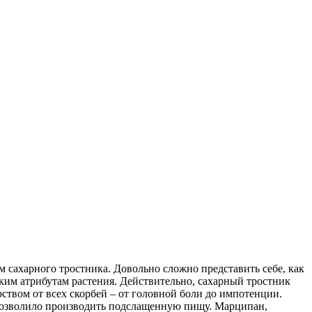
м сахарного тростника. Довольно сложно представить себе, как
ским атрибутам растения. Действительно, сахарный тростник
рством от всех скорбей – от головной боли до импотенции.
 позволило производить подслащенную пищу. Марципан,