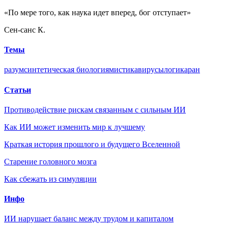
«По мере того, как наука идет вперед, бог отступает»
Сен-санс К.
Темы
разум
синтетическая биология
мистика
вирусы
логика
ран
Статьи
Противодействие рискам связанным с сильным ИИ
Как ИИ может изменить мир к лучшему
Краткая история прошлого и будущего Вселенной
Старение головного мозга
Как сбежать из симуляции
Инфо
ИИ нарушает баланс между трудом и капиталом