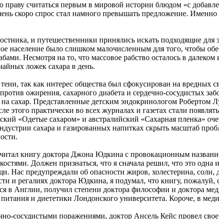
по праву считаться первым в мировой истории блюдом «с добавл
ень скоро спрос стал намного превышать предложение. Именно в
остника, и путешественники принялись искать подходящие для э
ое население было слишком малочисленным для того, чтобы обе
ами. Несмотря на то, что массовое рабство осталось в далеком 
 чайных ложек сахара в день.
тени, так как интерес общества был сфокусирован на вредных св
против ожирения, сахарного диабета и сердечно-сосудистых за
 на сахар. Представленные детским эндокринологом Робертом Л
е этого практически во всех журналах и газетах стали появлять
ский «Одетые сахаром» и австралийский «Сахарная пленка» оче
индустрии сахара и газированных напитках скрыть масштаб проб
ости.
рочитал книгу доктора Джона Юдкина с провокационным название
тями. Должен признаться, что я сначала решил, что это одна из
Нас предупреждали об опасности жиров, холестерина, соли, доб
сти и регалиях доктора Юдкина, я подумал, что книгу, пожалуй,
ился в Англии, получил степени доктора философии и доктора 
та питания и диететики Лондонского университета. Короче, в м
чно-сосудистыми поражениями, доктор Ансель Кейс провел свое 