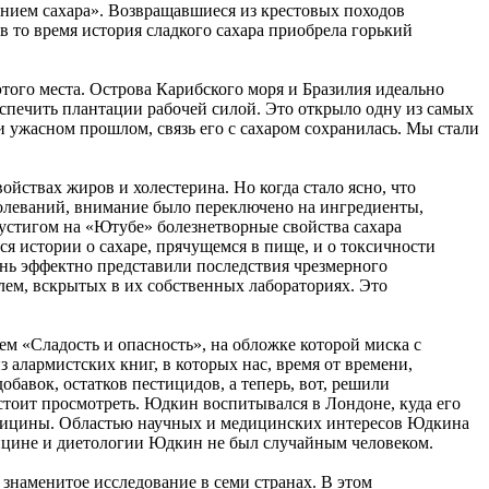
ением сахара». Возвращавшиеся из крестовых походов
 то время история сладкого сахара приобрела горький
того места. Острова Карибского моря и Бразилия идеально
спечить плантации рабочей силой. Это открыло одну из самых
и ужасном прошлом, связь его с сахаром сохранилась. Мы стали
ойствах жиров и холестерина. Но когда стало ясно, что
болеваний, внимание было переключено на ингредиенты,
устигом на «Ютубе» болезнетворные свойства сахара
ся истории о сахаре, прячущемся в пище, и о токсичности
нь эффектно представили последствия чрезмерного
лем, вскрытых в их собственных лабораториях. Это
м «Сладость и опасность», на обложке которой миска с
 алармистских книг, в которых нас, время от времени,
авок, остатков пестицидов, а теперь, вот, решили
 стоит просмотреть. Юдкин воспитывался в Лондоне, куда его
медицины. Областью научных и медицинских интересов Юдкина
едицине и диетологии Юдкин не был случайным человеком.
знаменитое исследование в семи странах. В этом