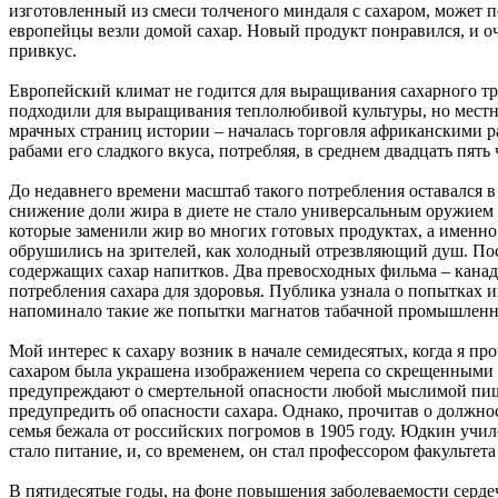
изготовленный из смеси толченого миндаля с сахаром, может 
европейцы везли домой сахар. Новый продукт понравился, и оч
привкус.
Европейский климат не годится для выращивания сахарного тр
подходили для выращивания теплолюбивой культуры, но местн
мрачных страниц истории – началась торговля африканскими раб
рабами его сладкого вкуса, потребляя, в среднем двадцать пять
До недавнего времени масштаб такого потребления оставался в 
снижение доли жира в диете не стало универсальным оружием 
которые заменили жир во многих готовых продуктах, а именно
обрушились на зрителей, как холодный отрезвляющий душ. Посл
содержащих сахар напитков. Два превосходных фильма – канад
потребления сахара для здоровья. Публика узнала о попытках 
напоминало такие же попытки магнатов табачной промышленн
Мой интерес к сахару возник в начале семидесятых, когда я п
сахаром была украшена изображением черепа со скрещенными кос
предупреждают о смертельной опасности любой мыслимой пищи. 
предупредить об опасности сахара. Однако, прочитав о должно
семья бежала от российских погромов в 1905 году. Юдкин уч
стало питание, и, со временем, он стал профессором факульте
В пятидесятые годы, на фоне повышения заболеваемости серде