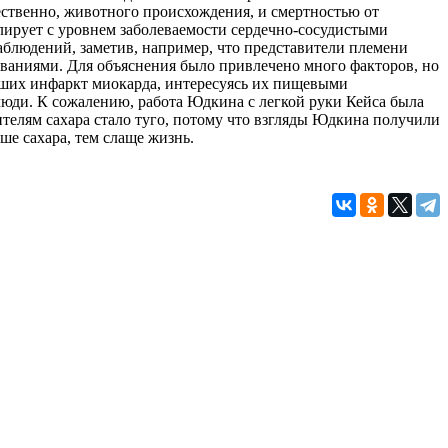
ственно, животного происхождения, и смертностью от
елирует с уровнем заболеваемости сердечно-сосудистыми
аблюдений, заметив, например, что представители племени
еваниями. Для объяснения было привлечено много факторов, но
есших инфаркт миокарда, интересуясь их пищевыми
 люди. К сожалению, работа Юдкина с легкой руки Кейса была
телям сахара стало туго, потому что взгляды Юдкина получили
ше сахара, тем слаще жизнь.