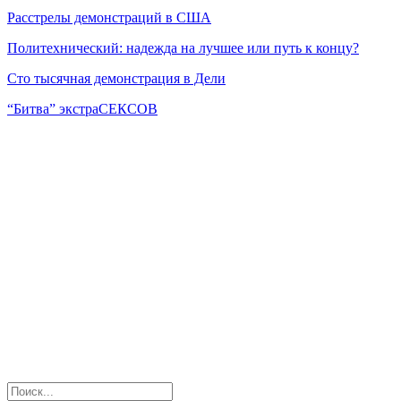
Расстрелы демонстраций в США
Политехнический: надежда на лучшее или путь к концу?
Сто тысячная демонстрация в Дели
“Битва” экстраСЕКСОВ