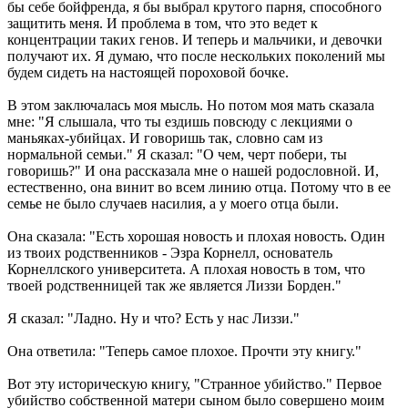
бы себе бойфренда, я бы выбрал крутого парня, способного
защитить меня. И проблема в том, что это ведет к
концентрации таких генов. И теперь и мальчики, и девочки
получают их. Я думаю, что после нескольких поколений мы
будем сидеть на настоящей пороховой бочке.
В этом заключалась моя мысль. Но потом моя мать сказала
мне: "Я слышала, что ты ездишь повсюду с лекциями о
маньяках-убийцах. И говоришь так, словно сам из
нормальной семьи." Я сказал: "О чем, черт побери, ты
говоришь?" И она рассказала мне о нашей родословной. И,
естественно, она винит во всем линию отца. Потому что в ее
семье не было случаев насилия, а у моего отца были.
Она сказала: "Есть хорошая новость и плохая новость. Один
из твоих родственников - Эзра Корнелл, основатель
Корнеллского университета. А плохая новость в том, что
твоей родственницей так же является Лиззи Борден."
Я сказал: "Ладно. Ну и что? Есть у нас Лиззи."
Она ответила: "Теперь самое плохое. Прочти эту книгу."
Вот эту историческую книгу, "Странное убийство." Первое
убийство собственной матери сыном было совершено моим