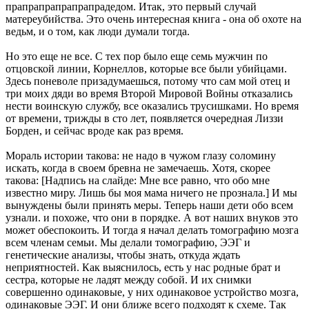
прапрапрапрапрапрадедом. Итак, это первый случай
матереубийства. Это очень интересная книга - она об охоте на
ведьм, и о том, как люди думали тогда.
Но это еще не все. С тех пор было еще семь мужчин по
отцовской линии, Корнеллов, которые все были убийцами.
Здесь поневоле призадумаешься, потому что сам мой отец и
три моих дяди во время Второй Мировой Войны отказались
нести воинскую службу, все оказались трусишками. Но время
от времени, трижды в сто лет, появляется очередная Лиззи
Борден, и сейчас вроде как раз время.
Мораль истории такова: не надо в чужом глазу соломину
искать, когда в своем бревна не замечаешь. Хотя, скорее
такова: [Надпись на слайде: Мне все равно, что обо мне
известно миру. Лишь бы моя мама ничего не прознала.] И мы
вынуждены были принять меры. Теперь наши дети обо всем
узнали. и похоже, что они в порядке. А вот наших внуков это
может обеспокоить. И тогда я начал делать томографию мозга
всем членам семьи. Мы делали томографию, ЭЭГ и
генетические анализы, чтобы знать, откуда ждать
неприятностей. Как выяснилось, есть у нас родные брат и
сестра, которые не ладят между собой. И их снимки
совершенно одинаковые, у них одинаковое устройство мозга,
одинаковые ЭЭГ. И они ближе всего подходят к схеме. Так