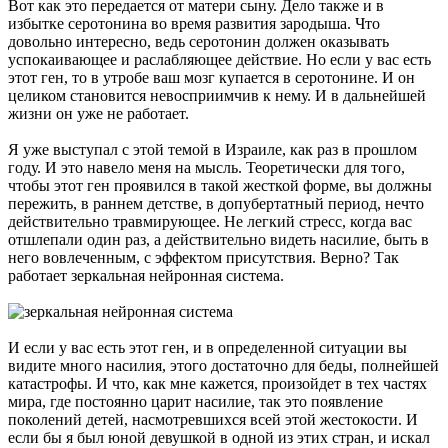
Вот как это передается от матери сыну. Дело также и в
избытке серотонина во время развития зародыша. Что
довольно интересно, ведь серотонин должен оказывать
успокаивающее и раслабляющее действие. Но если у вас есть
этот ген, то в утробе ваш мозг купается в серотонине. И он
целиком становится невосприимчив к нему. И в дальнейшей
жизни он уже не работает.
Я уже выступал с этой темой в Израиле, как раз в прошлом
году. И это навело меня на мысль. Теоретически для того,
чтобы этот ген проявился в такой жесткой форме, вы должны
пережить, в раннем детстве, в допубертатный период, нечто
действительно травмирующее. Не легкий стресс, когда вас
отшлепали один раз, а действительно видеть насилие, быть в
него вовлеченным, с эффектом присутствия. Верно? Так
работает зеркальная нейронная система.
И если у вас есть этот ген, и в определенной ситуации вы
видите много насилия, этого достаточно для беды, полнейшей
катастрофы. И что, как мне кажется, произойдет в тех частях
мира, где постоянно царит насилие, так это появление
поколений детей, насмотревшихся всей этой жестокости. И
если бы я был юной девушкой в одной из этих стран, и искал