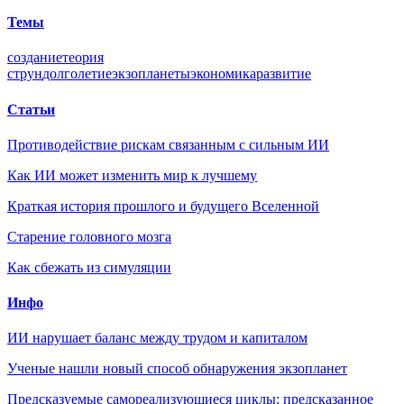
Темы
создание
теория
струн
долголетие
экзопланеты
экономика
развитие
Статьи
Противодействие рискам связанным с сильным ИИ
Как ИИ может изменить мир к лучшему
Краткая история прошлого и будущего Вселенной
Старение головного мозга
Как сбежать из симуляции
Инфо
ИИ нарушает баланс между трудом и капиталом
Ученые нашли новый способ обнаружения экзопланет
Предсказуемые самореализующиеся циклы: предсказанное