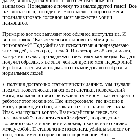
далее, вплоть до схемного анализа. Этим я обычно и
занимаюсь. Но недавно я почему-то занялся другой темой. Все
началось с того, что один из моих коллег попросил меня
проанализировать головной мозг множества убийц-
психопатов.
Примерно вот так выглядит мое обычное выступление. И
вопрос таков: "Как же человек становится убийцей-
психопатом?" Под убийцами-психопатами я подразумеваю
этих людей, такого рода людей. И некоторые образцы мозга,
которые я изучал, принадлежат известным вам людям. Когда я
получал образцы, я не знал, чей конкретно мозг передо мной.
Я работал слепым методом - то есть мне давали и образцы
нормальных людей.
Я получил достаточно статистических данных. Мы изучали
предмет теоретически, на основе генетики, повреждений
мозга, взаимодействия с окружающим миром - как конкретно
работает этот механизм. Нас интересовало, где именно в
мозгу происходит сбой, и какая его часть наиболее важна.
Итак, мы изучали вот это. Взаимодействие генов, так
называемый "эпигенетический эффект", повреждение
головного мозга и внешние условия, и как все это связано
между собой. И становление психопата, убийцы зависит от
того, когда именно произошло повреждение. Это