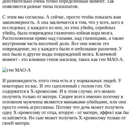
действительно очень точно определенный момент. Так
появляются разные типы психопатов.
С этим мы согласны. А сейчас, просто чтобы показать вам
закономерность. А она заключается в том, что у всех, кого я
исследовал, у каждого из них, из этих убийц, серийных
убийц, была повреждена глазнично-лобная кора мозга.
Расположенная прямо над глазами, над глазницами, а также
внутренняя часть височной доли. Все они имели это
повреждение, но у каждого были и небольшие различия. У
них были и другие виды повреждений мозга. Ключевой
момент - это влияние генов насилия, таких как ген МАО-А.
И разновидность этого гена есть и у нормальных людей. У
некоторых из вас. И это сцепленный с полом ген. Он
содержится в Х-хромосоме. И в этом случае, его можно
получить только от матери. Скорее всего именно поэтому в
основном мужчины являются маньяками-убийцами, или они
просто очень агрессивны. Потому что дочь может получить
одну Х-хромосому от отца, вторую - от матери, эффект как бы
ослабляется. Но сын может получить Х-хромосому только от
своей матери.