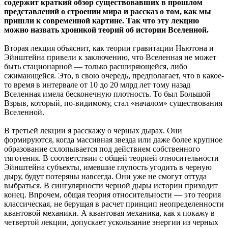
содержит краткий обзор существовавших в прошлом
представлений о строении мира и рассказ о том, как мы
пришли к современной картине. Так что эту лекцию
можно назвать хроникой теорий об истории Вселенной.
Вторая лекция объяснит, как теории гравитации Ньютона и
Эйнштейна привели к заключению, что Вселенная не может
быть стационарной — только расширяющейся, либо
сжимающейся. Это, в свою очередь, предполагает, что в какое-
то время в интервале от 10 до 20 млрд лет тому назад
Вселенная имела бесконечную плотность. То был Большой
Взрыв, который, по-видимому, стал «началом» существования
Вселенной.
В третьей лекции я расскажу о черных дырах. Они
формируются, когда массивная звезда или даже более крупное
образование схлопывается под действием собственного
тяготения. В соответствии с общей теорией относительности
Эйнштейна субъекты, имевшие глупость угодить в черную
дыру, будут потеряны навсегда. Они уже не смогут оттуда
выбраться. В сингулярности черной дыры истории приходит
конец. Впрочем, общая теория относительности — это теория
классическая, не берущая в расчет принцип неопределенности
квантовой механики. А квантовая механика, как я покажу в
четвертой лекции, допускает ускользание энергии из черных