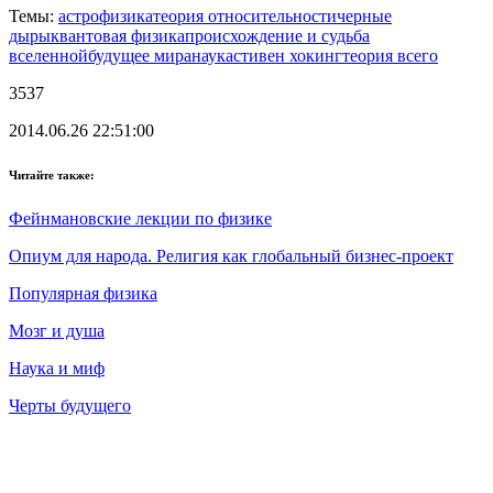
Темы:
астрофизика
теория относительности
черные
дыры
квантовая физика
происхождение и судьба
вселенной
будущее мира
наука
стивен хокинг
теория всего
3537
2014.06.26 22:51:00
Читайте также:
Фейнмановские лекции по физике
Опиум для народа. Религия как глобальный бизнес-проект
Популярная физика
Мозг и душа
Наука и миф
Черты будущего