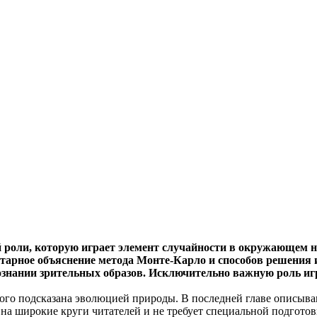
роли, которую играет элемент случайности в окружающем на
нтарное объяснение метода Монте-Карло и способов решения 
ознании зрительных образов. Исключительно важную роль иг
рого подсказана эволюцией природы. В последней главе описыв
на широкие круги читателей и не требует специальной подгото