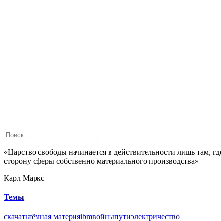
«Царство свободы начинается в действительности лишь там, гд
сторону сферы собственно материального производства»
Карл Маркс
Темы
скачать
тёмная материя
ibm
войны
пути
электричество