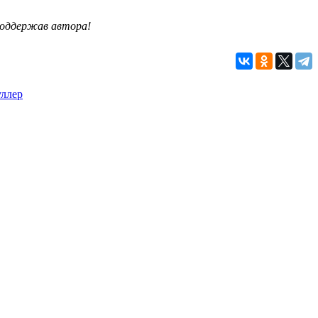
 поддержав автора!
уллер