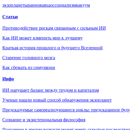
экзопланеты
ран
новая
хаос
социализм
вакуум
Статьи
Противодействие рискам связанным с сильным ИИ
Как ИИ может изменить мир к лучшему
Краткая история прошлого и будущего Вселенной
Старение головного мозга
Как сбежать из симуляции
Инфо
ИИ нарушает баланс между трудом и капиталом
Ученые нашли новый способ обнаружения экзопланет
Предсказуемые самореализующиеся циклы: предсказанное будущ
Сознание и экзистенциальная философия
Похудение в зрелом возрасте может иметь скрытые последствия