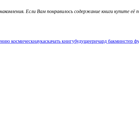
знакомления. Если Вам понравилось содержание книги купите её
ению космическ
наука
скачать книгу
будущее
ричард бакминстер ф