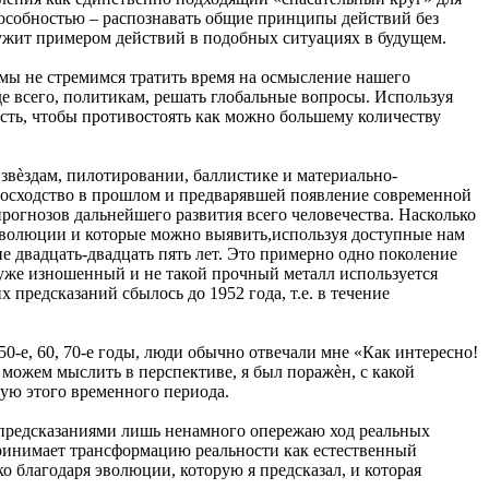
особностью – распознавать общие принципы действий без
лужит примером действий в подобных ситуациях в будущем.
мы не стремимся тратить время на осмысление нашего
е всего, политикам, решать глобальные вопросы. Используя
сть, чтобы противостоять как можно большему количеству
вѐздам, пилотировании, баллистике и материально-
восходство в прошлом и предварявшей появление современной
прогнозов дальнейшего развития всего человечества. Насколько
эволюции и которые можно выявить,используя доступные нам
е двадцать-двадцать пять лет. Это примерно одно поколение
о уже изношенный и не такой прочный металл используется
 предсказаний сбылось до 1952 года, т.е. в течение
50-е, 60, 70-е годы, люди обычно отвечали мне «Как интересно!
 можем мыслить в перспективе, я был поражѐн, с какой
вую этого временного периода.
ими предсказаниями лишь ненамного опережаю ход реальных
спринимает трансформацию реальности как естественный
о благодаря эволюции, которую я предсказал, и которая