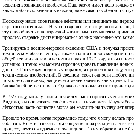
решения возникшей проблемы. Наш разум имеет дело только с
каких-либо исключений в каждой, даже самой особенной ситуа
Поскольку наши спонтанные действия или инициативы периоди
скрытого потенциала. Нам гораздо легче, в социальном плане,
эту способность и во взрослой жизни, мы размышляем пример
проблем, стараясь дистанцироваться от них насколько это возм
Тренируясь в военно-морской академии США и получая практи
техническом обеспечении, а также знания о происхождении и
общей теории систем, я вспомнил, как в 1927 году я начал по
успешно и точно мы можем спрогнозировать появление новых 
данные. Рассуждая подобным образом, я пришѐл к выводу, что 
технических изобретений. В среднем, срок годности любого ин
повторно для новых, чаще всего менее значительных целей. Во в
ближайшей четверти века. Однако некоторые из них происходил
В 1927 году, когда у людей появился шанс спросить меня о мои
Видимо, вы опережаете своѐ время на тысячи лет». Изучая бес
лѐгкостью часть общества могла бы мыслить на тысячу лет впер
Прошло то время, когда поражались тому, что я могу делать пр
событий. Но мне известна эта общественная реакция на что-т
процесс, нечто ожидаемое и очевидное. Таким образом, я не б