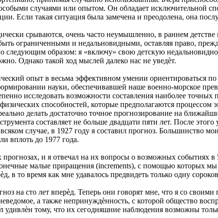
 особыми случаями или опытом. Он обладает исключительной сп
ции. Если такая ситуация была замечена и преодолена, она пос
чески срываются, очень часто неумышленно, в раннем детстве 
 быть ограниченными и недальновидными, оставляя право, прежд
но следующим образом: я «включу» свою детскую недальновидно
ожно. Однако такой ход мыслей далеко нас не уведѐт.
ческий опыт в весьма эффективном умении ориентироваться по з
 формировании науки, обеспечивавшей наше военно-морское пре
степенно исследовать возможности составления наиболее точных 
физических способностей, которые предполагаются процессом 
реально делать достаточно точное прогнозирование на ближайши
струмента составляет не больше двадцати пяти лет. После этог
сяком случае, в 1927 году я составил прогноз. Большинство моих
и вплоть до 1977 года.
х прогнозах, и я отвечал на их вопросы о возможных событиях в 
конечные малые приращения (increments), с помощью которых мы
ѐд, в то время как мне удавалось предвидеть только одну сороко
огноз на сто лет вперѐд. Теперь они говорят мне, что я со сво
о неведомое, а также непринуждѐнность, с которой общество во
ыл удивлѐн тому, что их сегодняшние наблюдения возможны тольк