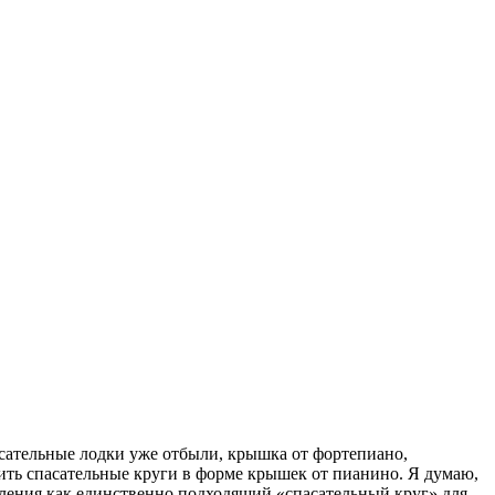
асательные лодки уже отбыли, крышка от фортепиано,
одить спасательные круги в форме крышек от пианино. Я думаю,
бления как единственно подходящий «спасательный круг» для