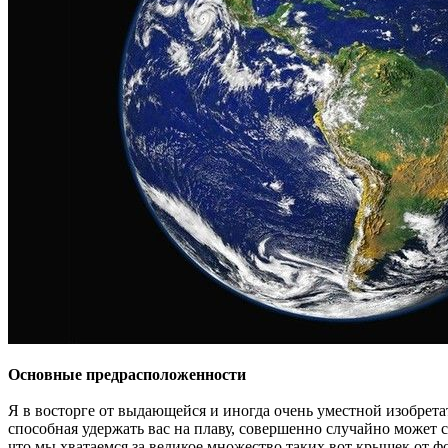
Основные предрасположенности
Я в восторге от выдающейся и иногда очень уместной изобрета
способная удержать вас на плаву, совершенно случайно может 
что мы хватаемся за великое множество таких вот крышек от 