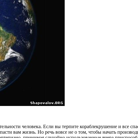
тельности человека. Если вы терпите кораблекрушение и все сп
спасти вам жизнь. Но речь вовсе не о том, чтобы начать произв
фортепиано, принимая случайно использованные вчера приспосо