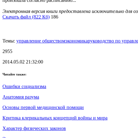
произошла согласно расписанию...
Электронная версия книги предоставлена исключительно для о
Скачать файл (822 Кб)
186
Темы:
управление обществом
экономика
руководство по управл
2955
2014.05.02 21:32:00
Читайте также:
Ошибки социализма
Анатомия разума
Основы первой медицинской помощи
Критика клерикальных концепций войны и мира
Характер физических законов