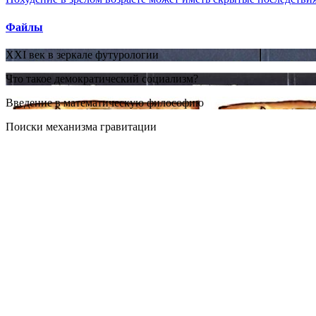
Файлы
XXI век в зеркале футурологии
Что такое демократический социализм?
Введение в математическую философию
Поиски механизма гравитации