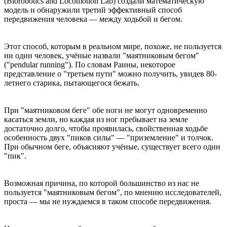
(Biorobotics and Locomotion Lab) создали математическую
модель и обнаружили третий эффективный способ
передвижения человека — между ходьбой и бегом.
Этот способ, которым в реальном мире, похоже, не пользуется
ни один человек, учёные назвали "маятниковым бегом"
("pendular running"). По словам Раины, некоторое
представление о "третьем пути" можно получить, увидев 80-
летнего старика, пытающегося бежать.
При "маятниковом беге" обе ноги не могут одновременно
касаться земли, но каждая из ног пребывает на земле
достаточно долго, чтобы проявилась, свойственная ходьбе
особенность двух "пиков силы" — "приземление" и толчок.
При обычном беге, объясняют учёные, существует всего один
"пик".
Возможная причина, по которой большинство из нас не
пользуется "маятниковым бегом", по мнению исследователей,
проста — мы не нуждаемся в таком способе передвижения.