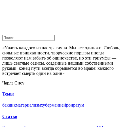
«Участь каждого из нас трагична. Мы все одиноки. Любовь,
сильные привязанности, творческие порывы иногда
позволяют нам забыть об одиночестве, но эти триумфы —
лишь светлые оазисы, созданные нашими собственными
руками, конец пути всегда обрывается во мраке: каждого
встречает смерть один на один»
Чарлз Сноу
Темы
бак
днк
материализм
хуберман
нейрон
разум
Статьи