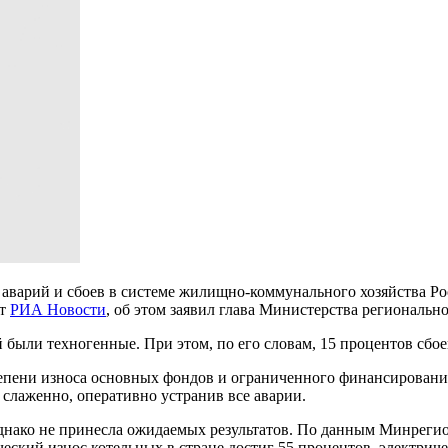
 аварий и сбоев в системе жилищно-коммунального хозяйства Ро
ет
РИА Новости
, об этом заявил глава Министерства региональн
 были техногенные. При этом, по его словам, 15 процентов сб
тепени износа основных фондов и ограниченного финансирования 
 слаженно, оперативно устранив все аварии.
днако не принесла ожидаемых результатов. По данным Минрегио
ий износ котельных в стране достиг 55 процентов, электрическ