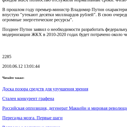
В прошлом году премьер-министр Владимир Путин охарактериз
впустую "утекают десятки миллиардов рублей". В свою очередь
огромные энергетические ресурсы".
Позднее Путин заявил о необходимости разработать федеральн
модернизации ЖКХ в 2010-2020 годах будет потрачено около ч
2285
2010.06.12 13:01:44
Читайте также:
Доска позора средств для улучшения зрения
Стален конкурент графена
Российская оппозиция, дегенерат Маккейн и мировая революц
Пересадка мозга. Первые шаги