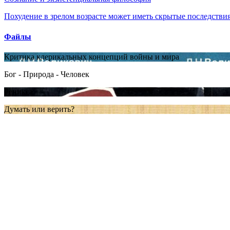
Похудение в зрелом возрасте может иметь скрытые последствия
Файлы
Критика клерикальных концепций войны и мира
Бог - Природа - Человек
Реникса
Думать или верить?