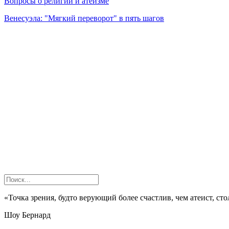
Вопросы о религии и атеизме
Венесуэла: "Мягкий переворот" в пять шагов
«Точка зрения, будто верующий более счастлив, чем атеист, ст
Шоу Бернард