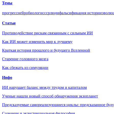
Темы
прогресс
нейробиологи
ссср
люди
фальсификация истории
эволюц
Статьи
Противодействие рискам связанным с сильным ИИ
Как ИИ может изменить мир к лучшему
Краткая история прошлого и будущего Вселенной
Старение головного мозга
Как сбежать из симуляции
Инфо
ИИ нарушает баланс между трудом и капиталом
Ученые нашли новый способ обнаружения экзопланет
Предсказуемые самореализующиеся циклы: предсказанное будущ
Сознание и экзистенциальная философия