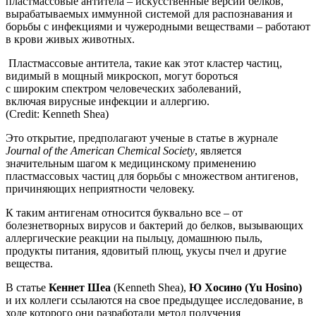
пластмассовые антитела – искусственные версии белков,
вырабатываемых иммунной системой для распознавания и
борьбы с инфекциями и чужеродными веществами – работают
в крови живых животных.
Пластмассовые антитела, такие как этот кластер частиц,
видимый в мощный микроскоп, могут бороться
с широким спектром человеческих заболеваний,
включая вирусные инфекции и аллергию.
(Credit: Kenneth Shea)
Это открытие, предполагают ученые в статье в журнале
Journal of the American Chemical Society
, является
значительным шагом к медицинскому применению
пластмассовых частиц для борьбы с множеством антигенов,
причиняющих неприятности человеку.
К таким антигенам относится буквально все – от
болезнетворных вирусов и бактерий до белков, вызывающих
аллергические реакции на пыльцу, домашнюю пыль,
продукты питания, ядовитый плющ, укусы пчел и другие
вещества.
В статье
Кеннет Шеа
(Kenneth Shea),
Ю Хосино (Yu Hosino)
и их коллеги ссылаются на свое предыдущее исследование, в
ходе которого они разработали метод получения