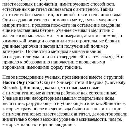
пластмассовых наночастиц, имитирующих способность
естественных антител связываться с антигеном. Таким
антигеном был мелиттин, основной токсин пчелиного яда.
Они создали антитело с помощью метода молекулярного
импринтинга, процесса похожего на оставление следов на
еще не застывшем бетоне. Ученые смешали мелиттин с
маленькими молекулами – мономерами, а затем с помощью
химической реакции соединили эти строительные блоки в
длинные цепочки и заставили полученный полимер
затвердеть. После этого методом выщелачивания
исследователи удалили из затвердевшей пластмассы яд. Это
привело к образованию наночастиц с крошечными
воронками, имеющими форму токсина.
Новое исследование ученых, проведенное вместе с группой
Наото Оку
(Naoto Oku) из Университета Шизуока (University
Shizuoka), Япония, доказало, что пластмассовые
антимелиттиновые антитела работают как естественные.
Ученые ввели лабораторным мышам смертельные дозы
мелиттина, разрушающего и убивающего клетки. Животные,
которым сразу после введения яда были сделаны инъекции
антимелиттиновых пластмассовых антител, демонстрировали
значительно более высокий уровень выживаемости, чем те,
которым наночастицы не вводились.