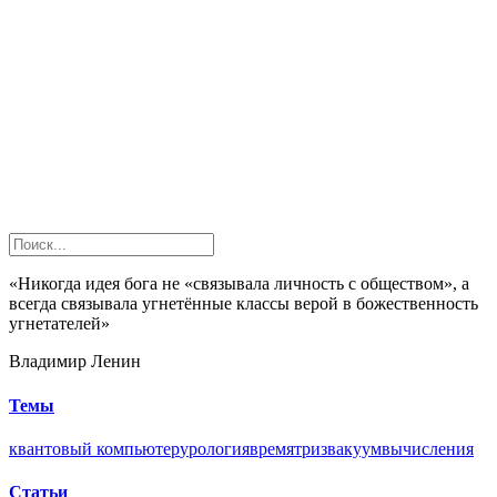
«Никогда идея бога не «связывала личность с обществом», а
всегда связывала угнетённые классы верой в божественность
угнетателей»
Владимир Ленин
Темы
квантовый компьютер
урология
время
триз
вакуум
вычисления
Статьи