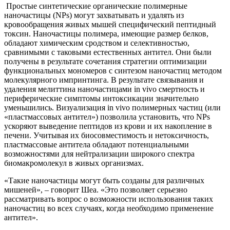
Простые синтетические органические полимерные
наночастицы (NPs) могут захватывать и удалять из
кровообращения живых мышей специфический пептидный
токсин. Наночастицы полимера, имеющие размер белков,
обладают химическим сродством и селективностью,
сравнимыми с таковыми естественных антител. Они были
получены в результате сочетания стратегии оптимизации
функциональных мономеров с синтезом наночастиц методом
молекулярного импринтинга. В результате связывания и
удаления мелиттина наночастицами in vivo смертность и
периферические симптомы интоксикации значительно
уменьшились. Визуализация in vivo полимерных частиц (или
«пластмассовых антител») позволила установить, что NPs
ускоряют выведение пептидов из крови и их накопление в
печени. Учитывая их биосовместимость и нетоксичность,
пластмассовые антитела обладают потенциальными
возможностями для нейтрализации широкого спектра
биомакромолекул в живых организмах.
«Такие наночастицы могут быть созданы для различных
мишеней», – говорит Шеа. «Это позволяет серьезно
рассматривать вопрос о возможности использования таких
наночастиц во всех случаях, когда необходимо применение
антител».