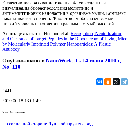
Селективное связывание токсина. Флуоресцентная
визуализация биораспределения мелиттина и
антимелиттиновых наночастиц в организме мыши. Комплекс
накапливается в печени. Фиолетовым обозначен самый
низкий уровень накопления, красным – самый высокий
Аннотация к статье: Hoshino et al.
Recognition, Neutralization,
and Clearance of Target Peptides in the Bloodstream of Living Mice
by Molecularly Imprinted Polymer Nanoparticles: A Plastic
Antibody
Опубликовано в
NanoWeek
,
1 - 14 июня 2010 г,
No. 110
2441
2010.06.18 13:01:49
Читайте также:
На солнечной стороне Луны обнаружена вода