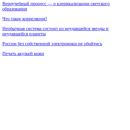
Вероучебный процесс — о клерикализации светского
образования
Что такое корреляция?
Необычная система состоит из неудавшейся звезды и
неудавшейся планеты
России без собственной электроники не обойтись
Печать акульей кожи