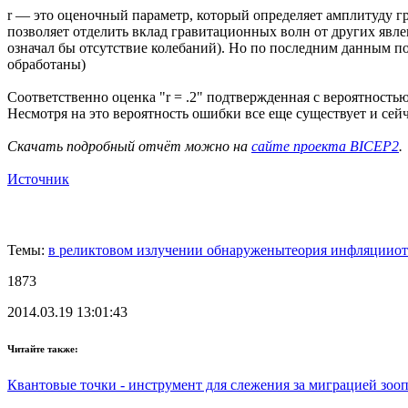
r — это оценочный параметр, который определяет амплитуду 
позволяет отделить вклад гравитационных волн от других явле
означал бы отсутствие колебаний). Но по последним данным п
обработаны)
Соответственно оценка "r = .2" подтвержденная с вероятность
Несмотря на это вероятность ошибки все еще существует и сей
Скачать подробный отчёт можно на
сайте проекта BICEP2
.
Источник
Темы:
в реликтовом излучении обнаружены
теория инфляции
о
1873
2014.03.19 13:01:43
Читайте также:
Квантовые точки - инструмент для слежения за миграцией зоо