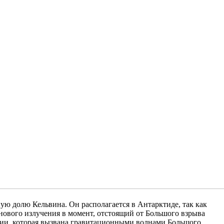
ую долю Кельвина. Он располагается в Антарктиде, так как
нового излучения в момент, отстоящий от Большого взрыва
зации, которая вызвана гравитационными волнами Большого