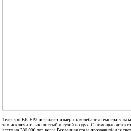
Телескоп BICEP2 позволяет измерить колебания температуры м
там исключительно чистый и сухой воздух. С помощью детекто
всего на 380 000 лет, когда Вселенная стала прозрачной для 