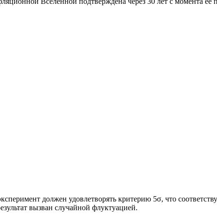
фляционной Вселенной подтверждена через 30 лет с момента её 
ксперимент должен удовлетворять критерию 5σ, что соответству
 результат вызван случайной флуктуацией.