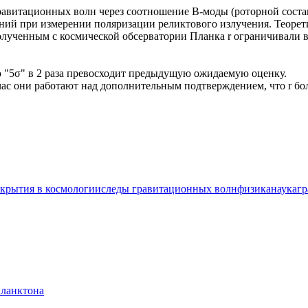
гравитационных волн через соотношение B-моды (роторной сост
ний при измерении поляризации реликтового излучения. Теоретич
олученным с космической обсерватории Планка r ограничивали в
ю "5σ" в 2 раза превосходит предыдущую ожидаемую оценку.
час они работают над дополнительным подтверждением, что r бо
ткрытия в космологии
следы гравитационных волн
физика
наука
гр
планктона