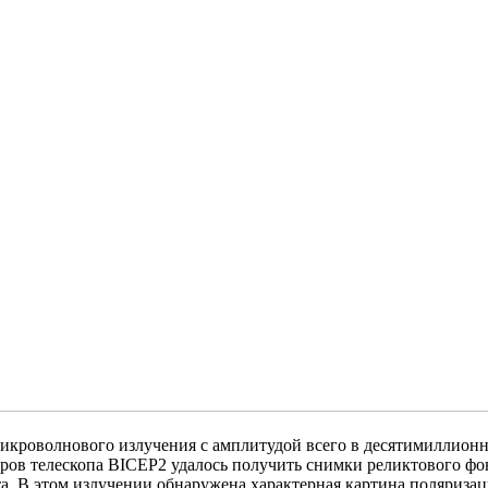
икроволнового излучения с амплитудой всего в десятимиллионн
ров телескопа BICEP2 удалось получить снимки реликтового фо
света. В этом излучении обнаружена характерная картина поляри