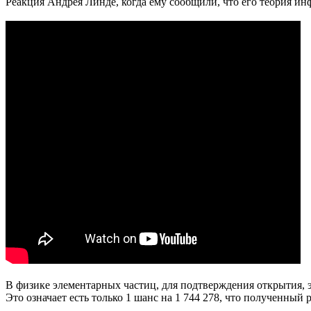
Реакция Андрея Линде, когда ему сообщили, что его теория ин
В физике элементарных частиц, для подтверждения открытия, э
Это означает есть только 1 шанс на 1 744 278, что полученный