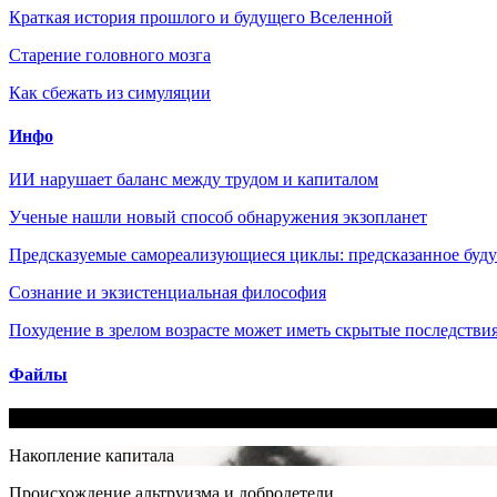
Краткая история прошлого и будущего Вселенной
Старение головного мозга
Как сбежать из симуляции
Инфо
ИИ нарушает баланс между трудом и капиталом
Ученые нашли новый способ обнаружения экзопланет
Предсказуемые самореализующиеся циклы: предсказанное будущ
Сознание и экзистенциальная философия
Похудение в зрелом возрасте может иметь скрытые последствия
Файлы
Бог не любовь: Как религия все отравляет
Накопление капитала
Происхождение альтруизма и добродетели