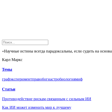
«Научные истины всегда парадоксальны, если судить на осно
Карл Маркс
Темы
граф
эксперимент
право
боги
астробиология
миф
Статьи
Противодействие рискам связанным с сильным ИИ
Как ИИ может изменить мир к лучшему