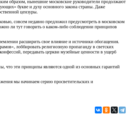
Таким образом, нынешние московские руководители продолжают
ующих» букве и духу основного закона страны. Даже
рственной цензуры.
ковью, совсем недавно предложил предусмотреть в московском
ожно ли тут говорить о каком-либо соблюдении принципов
ремлении расширить свое влияние и источники обогащения.
рамов», лоббировать религиозную пропаганду в светских
 конфессий, передавать церкви музейные ценности в ущерб
ы, что эти принципы являются одной из основных гарантий
ижения мы начинаем серию просветительских и