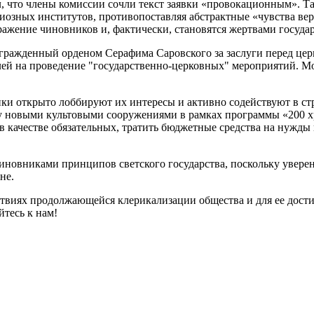
л, что члены комиссии сочли текст заявки «провокационным». 
озных институтов, противопоставляя абстрактные «чувства вер
ажение чиновников и, фактически, становятся жертвами госуда
гражденный орденом Серафима Саровского за заслуги перед цер
лей на проведение "государственно-церковных" мероприятий. М
и открыто лоббируют их интересы и активно содействуют в ст
ву новыми культовыми сооружениями в рамках программы «200 х
в качестве обязательных, тратить бюджетные средства на нужды
новниками принципов светского государства, поскольку уверен
не.
твиях продолжающейся клерикализации общества и для ее дост
тесь к нам!