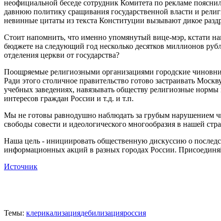
неофициальной беседе сотрудник Комитета по рекламе поясни
давнюю политику сращивания государственной власти и религи
невинные цитаты из текста Конституции вызывают дикое раздр
Стоит напомнить, что именно упомянутый вице-мэр, кстати на
бюджете на следующий год несколько десятков миллионов руб
отделения церкви от государства?
Поощряемые религиозными организациями городские чиновник
Ради этого столичное правительство готово застраивать Моск
учебных заведениях, навязывать обществу религиозные нормы 
интересов граждан России и т.д. и т.п.
Мы не готовы равнодушно наблюдать за грубым нарушением чи
свободы совести и идеологического многообразия в нашей стра
Наша цель - инициировать общественную дискуссию о последс
информационных акций в разных городах России. Присоединяй
Источник
Темы:
клерикализация
дебилизация
россия