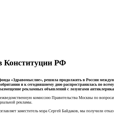
в Конституции РФ
 фонда «Здравомыслие», решила продолжить в России между
икобритании и к сегодняшнему дню распространилась по все
размещение рекламных объявлений с лозунгами антиклерика
в Межведомственную комиссию Правительства Москвы по вопросам
оциальной рекламы.
главляет заместитель мэра Сергей Байдаков, мы получили отказ