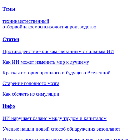
Темы
техника
естественный
отбор
война
космос
психология
производство
Статьи
Противодействие рискам связанным с сильным ИИ
Как ИИ может изменить мир к лучшему
Краткая история прошлого и будущего Вселенной
Старение головного мозга
Как сбежать из симуляции
Инфо
ИИ нарушает баланс между трудом и капиталом
Ученые нашли новый способ обнаружения экзопланет
Предсказуемые самореализующиеся циклы: предсказанное