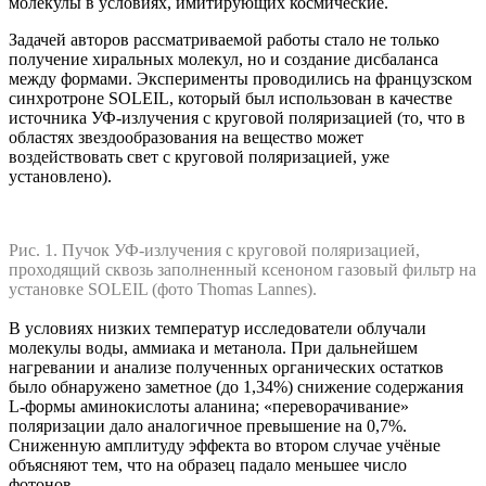
молекулы в условиях, имитирующих космические.
Задачей авторов рассматриваемой работы стало не только
получение хиральных молекул, но и создание дисбаланса
между формами. Эксперименты проводились на французском
синхротроне SOLEIL, который был использован в качестве
источника УФ-излучения с круговой поляризацией (то, что в
областях звездообразования на вещество может
воздействовать свет с круговой поляризацией, уже
установлено).
Рис. 1. Пучок УФ-излучения с круговой поляризацией,
проходящий сквозь заполненный ксеноном газовый фильтр на
установке SOLEIL (фото Thomas Lannes).
В условиях низких температур исследователи облучали
молекулы воды, аммиака и метанола. При дальнейшем
нагревании и анализе полученных органических остатков
было обнаружено заметное (до 1,34%) снижение содержания
L-формы аминокислоты аланина; «переворачивание»
поляризации дало аналогичное превышение на 0,7%.
Сниженную амплитуду эффекта во втором случае учёные
объясняют тем, что на образец падало меньшее число
фотонов.