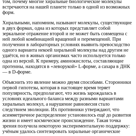
том, почему многие хиральные биологические молекулы
встречаются на нашей планете только в одной из возможных
форм.
Хиральными, напомним, называют молекулы, существующие
в двух формах, одна из которых представляет собой
зеркальное отражение второй и не может быть совмещена с
ней любой комбинацией вращений и перемещений. При
получении в лабораторных условиях выявить превосходство
одного варианта некоей хиральной молекулы над другим не
удаётся, но в живых организмах часто используется только
одна из версий. К примеру, аминокислоты, составляющие
протеины, находятся в «леворукой» L-форме, а сахара в ДНК
— в D-форме.
Объяснить это явление можно двумя способами. Сторонники
первой гипотезы, которая в настоящее время теряет
популярность, предполагают, что жизнь зарождалась в
условиях идеального баланса между разными вариантами
хиральных молекул, а нарушение равновесия стало
следствием эволюции. Их противники утверждают, что
асимметричное распределение установилось ещё до развития
жизни и имеет космическое происхождение. Такая точка
зрения получила некоторую экспериментальную поддержку:
учёным удалось синтезировать хиральные органические