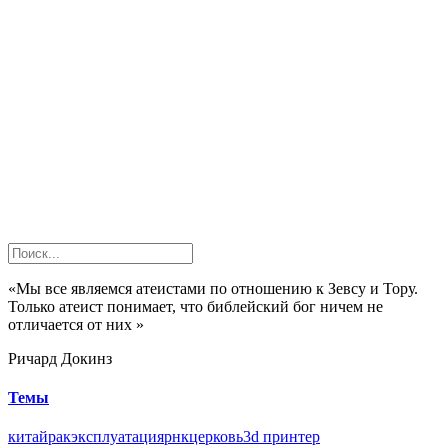
«Мы все являемся атеистами по отношению к Зевсу и Тору.
Только атеист понимает, что библейский бог ничем не
отличается от них »
Ричард Докинз
Темы
китай
рак
эксплуатация
рнк
церковь
3d принтер