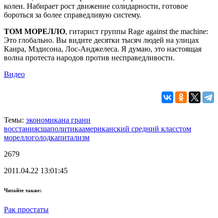
колен. Набирает рост движение солидарности, готовое
бороться за более справедливую систему.
ТОМ МОРЕЛЛО
, гитарист группы Rage against the machine:
Это глобально. Вы видите десятки тысяч людей на улицах
Каира, Мэдисона, Лос-Анджелеса. Я думаю, это настоящая
волна протеста народов против несправедливости.
Видео
Темы:
экономика
на грани
восстания
сша
политика
американский средний класс
том
морелло
голод
капитализм
2679
2011.04.22 13:01:45
Читайте также:
Рак простаты