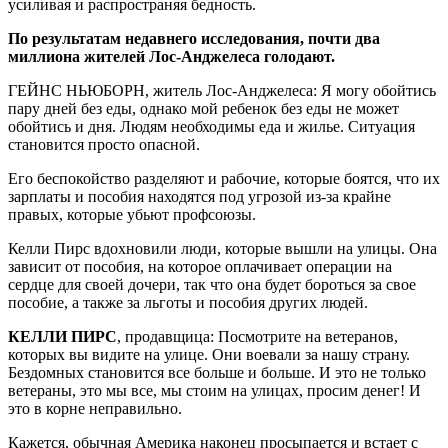
усиливая и распространяя бедность.
По результатам недавнего исследования, почти два
миллиона жителей Лос-Анджелеса голодают.
ГЕЙНС НЬЮБОРН, житель Лос-Анджелеса: Я могу обойтись
пару дней без еды, однако мой ребенок без еды не может
обойтись и дня. Людям необходимы еда и жилье. Ситуация
становится просто опасной.
Его беспокойство разделяют и рабочие, которые боятся, что их
зарплаты и пособия находятся под угрозой из-за крайне
правых, которые убьют профсоюзы.
Келли Пирс вдохновили люди, которые вышли на улицы. Она
зависит от пособия, на которое оплачивает операции на
сердце для своей дочери, так что она будет бороться за свое
пособие, а также за льготы и пособия других людей.
КЕЛЛИ ПИРС
, продавщица: Посмотрите на ветеранов,
которых вы видите на улице. Они воевали за нашу страну.
Бездомных становится все больше и больше. И это не только
ветераны, это мы все, мы стоим на улицах, просим денег! И
это в корне неправильно.
Кажется, обычная Америка наконец просыпается и встает с