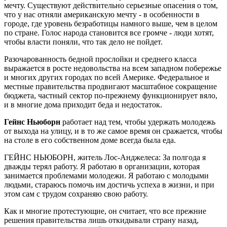
мечту. Существуют действительно серьезные опасения о том,
что у нас отняли американскую мечту - в особенности в
городе, где уровень безработицы намного выше, чем в целом
по стране. Голос народа становится все громче - люди хотят,
чтобы власти поняли, что так дело не пойдет.
Разочарованность бедной прослойки и среднего класса
выражается в росте недовольства на всем западном побережье
и многих других городах по всей Америке. Федеральное и
местные правительства продвигают масштабное сокращение
бюджета, частный сектор по-прежнему функционирует вяло,
и в многие дома приходит беда и недостаток.
Гейнс Ньюборн
работает над тем, чтобы удержать молодежь
от выхода на улицу, и в то же самое время он сражается, чтобы
на столе в его собственном доме всегда была еда.
ГЕЙНС НЬЮБОРН, житель Лос-Анджелеса: За полгода я
дважды терял работу. Я работаю в организации, которая
занимается проблемами молодежи. Я работаю с молодыми
людьми, стараюсь помочь им достичь успеха в жизни, и при
этом сам с трудом сохраняю свою работу.
Как и многие протестующие, он считает, что все прежние
решения правительства лишь откидывали страну назад,