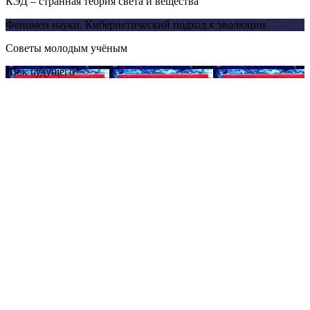
КЭД – странная теория света и вещества
Феномен науки. Кибернетический подход к эволюции
Советы молодым учёным
Шок будущего