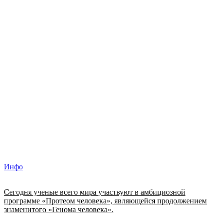
Инфо
Сегодня ученые всего мира участвуют в амбициозной
программе «Протеом человека», являющейся продолжением
знаменитого «Генома человека».