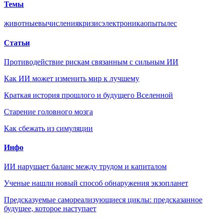
Темы
животные
вычисления
кризис
электроника
опыты
лес
Статьи
Противодействие рискам связанным с сильным ИИ
Как ИИ может изменить мир к лучшему
Краткая история прошлого и будущего Вселенной
Старение головного мозга
Как сбежать из симуляции
Инфо
ИИ нарушает баланс между трудом и капиталом
Ученые нашли новый способ обнаружения экзопланет
Предсказуемые самореализующиеся циклы: предсказанное
будущее, которое наступает