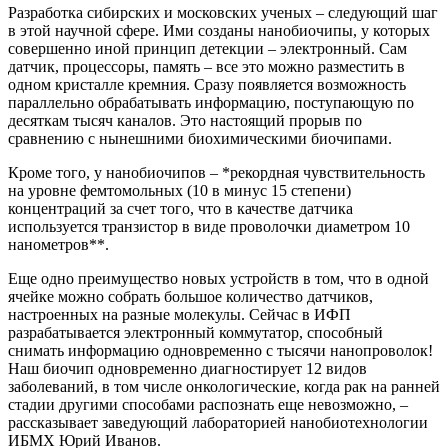
Разработка сибирских и московских ученых – следующий шаг
в этой научной сфере. Ими созданы нанобиочипы, у которых
совершенно иной принцип детекции – электронный. Сам
датчик, процессоры, память – все это можно разместить в
одном кристалле кремния. Сразу появляется возможность
параллельно обрабатывать информацию, поступающую по
десяткам тысяч каналов. Это настоящий прорыв по
сравнению с нынешними биохимическими биочипами.
Кроме того, у нанобиочипов – *рекордная чувствительность
на уровне фемтомольных (10 в минус 15 степени)
концентраций за счет того, что в качестве датчика
используется транзистор в виде проволочки диаметром 10
нанометров**.
Еще одно преимущество новых устройств в том, что в одной
ячейке можно собрать большое количество датчиков,
настроенных на разные молекулы. Сейчас в ИФП
разрабатывается электронный коммутатор, способный
снимать информацию одновременно с тысячи нанопроволок!
Наш биочип одновременно диагностирует 12 видов
заболеваний, в том числе онкологические, когда рак на ранней
стадии другими способами распознать еще невозможно, –
рассказывает заведующий лабораторией нанобиотехнологии
ИБМХ Юрий Иванов.