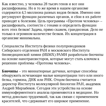
Как известно, у человека 28 тысяч генов и все они
расшифрованы. Но в то же время в нашем организме
содержится 4,5 миллиона разных видов белков. Именно они
регулируют функции различных органов, и сбои в их работе
приводят к болезням. Цель программы «Протеом человека» –
расшифровать, соотнести с генами и определить функции
всех этих белков! Задача, прямо скажем, грандиозная. Дело не
только в огромном количестве белков. Их концентрация в
организме минимальна.
Специалисты Института физики полупроводников
Сибирского отделения РАН и московского Института
биомедицинской химии (ИБМХ) РАМН разработали биочипы
на основе нанотранзисторов, которые могут стать ключом к
решению проблемы «Протеома человека».
Биочипы
– это миниатюрные датчики, которые способны
обнаружить исчезающие малые концентрации того или иного
белка, гормона, ДНК или РНК. Отцом биочипа считается
директор Института молекулярной биологии РАН, академик
Андрей Мирзабеков. Сегодня эти устройства на основе
иммуноферментного анализа применяются в медицине. Но
метод довольно трудоемкий, так как связан с применением
красителей, что сдерживает его широкое применение.