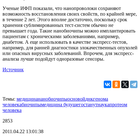
Ученые ИФП показали, что нанопроволоки сохраняют
возможность восстановления своих свойств, по крайней мере,
в течение 2 лет. Этого вполне достаточно, поскольку срок
хранения сублимированных тест-систем обычно не
превышает года. Такие нанобиочипы можно имплантировать
пациентам с хроническими заболеваниями, например,
диабетом. А еще использовать в качестве экспресс-тестов,
например, для ранней диагностики злокачественных опухолей
или опасных вирусных заболеваний. Впрочем, для экспресс-
анализа лучше подойдут одноразовые сенсоры.
Источник
Темы:
медицина
нанобиочипы
основой
днк
генома
человека
биочипы
медицина будущего
станут
наука
протеом
человека
2853
2011.04.22 13:01:38