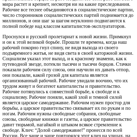
мира растет и крепнет, несмотря ни на какие преследования.
Рабочие все теснее объединяются в социалистические партии,
число сторонников социалистических партий поднимается до
миллионов, и они шаг за шагом неуклонно подвигаются к
полной победе над классом капиталистов-эксплуататоров.
Проснулся и русский пролетариат к новой жизни. Примкнул
и он к этой великой борьбе. Прошли те времена, когда наш
рабочий покорно гнул спину, не видя выхода из своего
подъяремного житья, не видя света в своей каторжной жизни.
Социализм указал этот выход, и к красному знамени, как к
путеводной звезде, потекли тысячи и тысячи борцов. Стачки
показали рабочим силу союза, они научили их давать отпор,
они показали, какой грозой для капитала является
организованный рабочий. Рабочие увидали воочию, что их
трудом живут и богатеют капиталисты и правительство.
Рабочие потянулись к совместной борьбе, к свободе и к
социализму. Рабочие поняли, какой злой и темной силой
является царское самодержавие. Рабочим нужен простор для
борьбы, а царское правительство связывает их по рукам и по
ногам. Рабочим нужны свободные собрания, свободные
союзы, свободные книжки и газеты, а царское правительство
давит тюрьмой, нагайкой и штыком всякое стремление к
свободе. Клич: “Долой самодержавие!” пронесся по всей
России. Все чаще и чаще повторялся этот клич на улицах, на