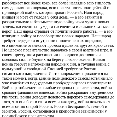
разоблачает все более ярко, все более наглядно всю гнилость
самодержавного порядка, всю преступность полицейской и
придворной шайки, которая правит Россией. Наш народ
нищает и мрет от голода у себя дома, — а его втянули в
разорительную и бессмысленную войну из-за чужих новых
земель, населенных чуждым населением и лежащих за тысячи
верст. Наш народ страдает от политического рабства, — а его
втянули в войну за порабощение новых народов. Наш народ
требует переделки внутренних политических порядков, — а
его внимание отвлекают громом пушек на другом краю света.
Но царское правительство зарвалось в своей азартной игре, в
своем преступном расхищении народного достояния и
молодых сил, гибнущих на берегу Тихого океана. Всякая
война требует напряжения народных сил, а трудная война с
культурной и свободной Японией требует от России
гигантского напряжения. И это напряжение приходится на
такой момент, когда здание полицейского самовластья начало
уже колебаться под ударами пробуждающегося пролетариата.
Война разоблачает все слабые стороны правительства, война
срывает фальшивые вывески, война раскрывает внутреннюю
гнилость, война доводит нелепость царского самодержавия до
того, что она бьет в глаза всем и каждому, война показывает
всем агонию старой России, России бесправной, темной и
забитой, России, остающейся в крепостной зависимости у
полицейского правительства.