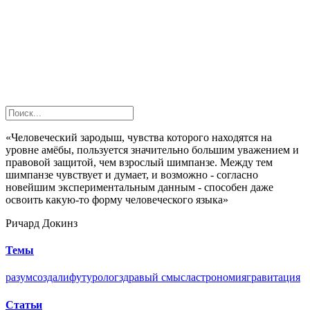
«Человеческий зародыш, чувства которого находятся на
уровне амёбы, пользуется значительно большим уважением и
правовой защитой, чем взрослый шимпанзе. Между тем
шимпанзе чувствует и думает, и возможно - согласно
новейшим экспериментальным данным - способен даже
освоить какую-то форму человеческого языка»
Ричард Докинз
Темы
разум
создали
футуролог
здравый смысл
астрономия
гравитация
Статьи