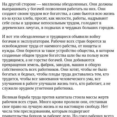
На другой стороне — миллионы обездоленных. Они должны
выпрашивать у богачей позволения работать на них. Они
создают своим трудом все богатства, а сами бьются всю жизнь
из-за куска хлеба, просят, как милости, работы, надрывают
себе силы и здоровье непосильным трудом, голодают в
деревенских лачугах, в подвалах и чердаках больших городов.
И вот эти обездоленные и трудящиеся объявили войну
богачам и эксплуататорам. Рабочие всех стран борются за
освобождение труда от наемного рабства, от нищеты и
нужды. Они борются за такое устройство общества, в котором
созданные общим трудом богатства шли бы на пользу всем
трудящимся, а не горстке богачей. Они добиваются
превращения земель, фабрик, заводов, машин в общую
собственность всех работников. Они хотят, чтобы не было
богатых и бедных, чтобы плоды труда доставались тем, кто
трудится, чтобы все завоевания человеческого ума, все
улучшения в работе улучшали жизнь того, кто работает, а не
служили орудием угнетения работника.
Великая борьба труда против капитала стоила массы жертв
рабочим всех стран. Много крови пролили они, отстаивая
свое право на лучшую жизнь и на настоящую свободу. Нет
числа тем преследованиям, которым подвергают
правительства борцов за рабочее дело. Но союз рабочих всего