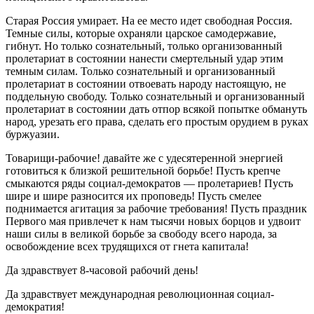
Старая Россия умирает. На ее место идет свободная Россия.
Темные силы, которые охраняли царское самодержавие,
гибнут. Но только сознательный, только организованный
пролетариат в состоянии нанести смертельный удар этим
темным силам. Только сознательный и организованный
пролетариат в состоянии отвоевать народу настоящую, не
поддельную свободу. Только сознательный и организованный
пролетариат в состоянии дать отпор всякой попытке обмануть
народ, урезать его права, сделать его простым орудием в руках
буржуазии.
Товарищи-рабочие! давайте же с удесятеренной энергией
готовиться к близкой решительной борьбе! Пусть крепче
смыкаются ряды социал-демократов — пролетариев! Пусть
шире и шире разносится их проповедь! Пусть смелее
поднимается агитация за рабочие требования! Пусть праздник
Первого мая привлечет к нам тысячи новых борцов и удвоит
наши силы в великой борьбе за свободу всего народа, за
освобождение всех трудящихся от гнета капитала!
Да здравствует 8-часовой рабочий день!
Да здравствует международная революционная социал-
демократия!