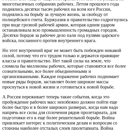
многотысячных собраниях рабочих. Летом прошлого года
поднялись десятки тысяч рабочих на всем юге России,
поднялись на борьбу за лучшую жизнь, за свободу от
полицейского гнета. Буржуазия и правительство содрогнулись
при виде грозной рабочей армии, которая одним ударом
останавливала всю промышленность громадных городов.
Десятки борцов за рабочее дело пали под пулями царского
войска, посланного против внутреннего врага.
Но этот внутренний враг не может быть побежден никакой
силой, потому что его трудом только и держатся правящие
классы и правительство. Нет такой силы на земле, что
сломила бы миллионы рабочих, которые становятся все более
сознательными, все более объединенными и
организованными. Каждое поражение рабочих поднимает
новые ряды борцов, заставляет более широкие массы
проснуться к новой жизни и готовиться к новой борьбе.
А Россия переживает теперь такие события, когда это
пробуждение рабочих масс неизбежно должно пойти еще
более быстро и в более широких размерах, когда нам надо
напрячь все силы для сплочения рядов пролетариата, для
подготовки его к еще более решительной борьбе. Война
привлекает интерес к политическим делам и вопросам со
стороны наиболее отсталых слоев пролетариата. Война