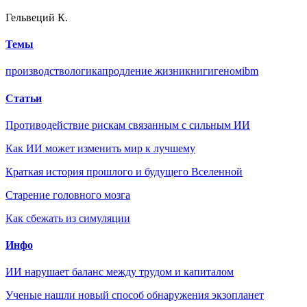
Гельвеций К.
Темы
производство
логика
продление жизни
книги
геном
ibm
Статьи
Противодействие рискам связанным с сильным ИИ
Как ИИ может изменить мир к лучшему
Краткая история прошлого и будущего Вселенной
Старение головного мозга
Как сбежать из симуляции
Инфо
ИИ нарушает баланс между трудом и капиталом
Ученые нашли новый способ обнаружения экзопланет