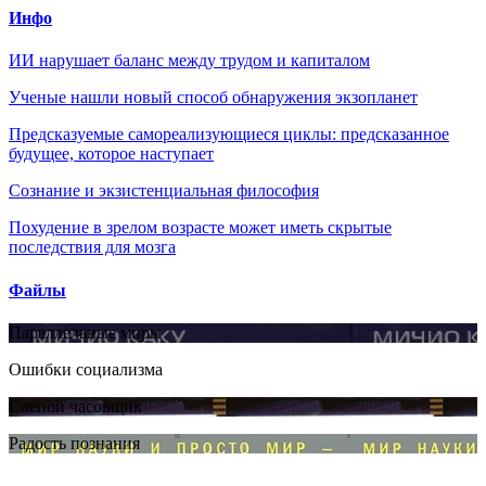
Инфо
ИИ нарушает баланс между трудом и капиталом
Ученые нашли новый способ обнаружения экзопланет
Предсказуемые самореализующиеся циклы: предсказанное
будущее, которое наступает
Сознание и экзистенциальная философия
Похудение в зрелом возрасте может иметь скрытые
последствия для мозга
Файлы
Параллельные миры
Ошибки социализма
Слепой часовщик
Радость познания