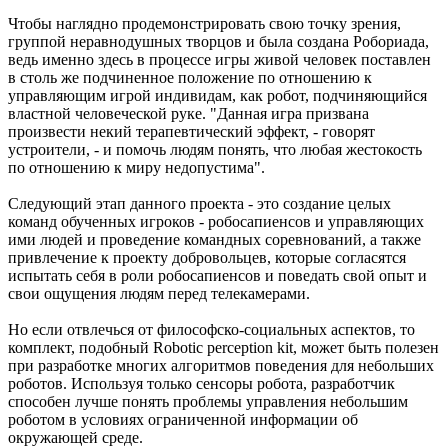
Чтобы наглядно продемонстрировать свою точку зрения,
группой неравнодушных творцов и была создана Робориада,
ведь именно здесь в процессе игры живой человек поставлен
в столь же подчиненное положение по отношению к
управляющим игрой индивидам, как робот, подчиняющийся
властной человеческой руке. "Данная игра призвана
произвести некий терапевтический эффект, - говорят
устроители, - и помочь людям понять, что любая жестокость
по отношению к миру недопустима".
Следующий этап данного проекта - это создание целых
команд обученных игроков - робосапиенсов и управляющих
ими людей и проведение командных соревнований, а также
привлечение к проекту добровольцев, которые согласятся
испытать себя в роли робосапиенсов и поведать свой опыт и
свои ощущения людям перед телекамерами.
Но если отвлечься от философско-социальных аспектов, то
комплект, подобный Robotic perception kit, может быть полезен
при разработке многих алгоритмов поведения для небольших
роботов. Используя только сенсоры робота, разработчик
способен лучше понять проблемы управления небольшим
роботом в условиях ограниченной информации об
окружающей среде.