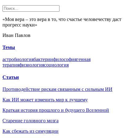
«Моя вера – это вера в то, что счастье человечеству даст
прогресс науки»
Иван Павлов
Темы
астробиология
бактерии
философия
генная
терапия
физиология
социология
Статьи
Противодействие рискам связанным с сильным ИИ
Как ИИ может изменить мир к лучшему
Краткая история прошлого и будущего Вселенной
Старение головного мозга
Как сбежать из симуляции