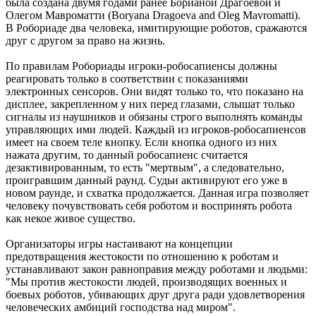
была создана двумя годами ранее Борианой Драгоевой и
Олегом Мавроматти (Boryana Dragoeva and Oleg Mavromatti).
В Робориаде два человека, имитирующие роботов, сражаются
друг с другом за право на жизнь.
По правилам Робориады игроки-робосапиенсы должны
реагировать только в соответствии с показаниями
электронных сенсоров. Они видят только то, что показано на
дисплее, закрепленном у них перед глазами, слышат только
сигналы из наушников и обязаны строго выполнять команды
управляющих ими людей. Каждый из игроков-робосапиенсов
имеет на своем теле кнопку. Если кнопка одного из них
нажата другим, то данный робосапиенс считается
дезактивированным, то есть "мертвым", а следовательно,
проигравшим данный раунд. Судьи активируют его уже в
новом раунде, и схватка продолжается. Данная игра позволяет
человеку почувствовать себя роботом и воспринять робота
как некое живое существо.
Организаторы игры настаивают на концепции
предотвращения жестокости по отношению к роботам и
устанавливают закон равноправия между роботами и людьми:
"Мы против жестокости людей, производящих военных и
боевых роботов, убивающих друг друга ради удовлетворения
человеческих амбиций господства над миром".