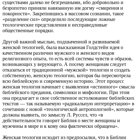
существами далеко не безгрешными, ибо добровольно и
безропотно приняли навязанную им догму «смирения и
покорности». Закрепившись в массовом сознании, такое
«разделение сил» определило последующие ложные
теологические представления и несправедливые
общественные порядки.
Другой важной мыслью, подхваченной и развиваемой
женской теологией, была высказанная Голдстейн идея о
качественном различии мужского и женского видов
религиозного опыта, то есть всей системы чувств и образов,
возникающих у верующего. А посему женщинам следует
отказаться от традиционной «мужской» теологии и создать
собственную, женскую теологию, которая бы пересмотрела
всю библейскую и современную историю. Этот процесс
женская теология начинает с выявления «истинного» смысла
библейского предания, символики и мифологии. При этом
она предлагает и свое собственное истолкование библейских
текстов — так называемую «радикальную интерпретацию» в
сочетании с новой «теологической антропологией», которые
должны выявить, по замыслу Л. Руссел, что «в
действительности говорит Библия о месте женщины и
мужчины в мире и к кому она фактически обращена».
Женская теология исходит из предпосылки, что в Библии