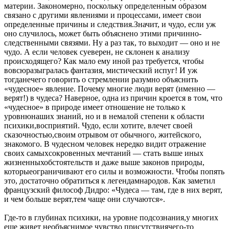
материи. Закономерно, поскольку определенным образом
связано с другими явлениями и процессами, имеет свои
определенные причины и следствия.Значит, и чудо, если уж
оно случилось, может быть объяснено этими причинно-
следственными связями. Ну а раз так, то выходит — оно и не
чудо. А если человек суеверен, не склонен к анализу
происходящего? Как мало ему иной раз требуется, чтобы
вовсюразыгралась фантазия, мистический испуг! И уж
тогданечего говорить о стремлении разумно объяснить
«чудесное» явление. Почему многие люди верят (именно —
верят!) в чудеса? Наверное, одна из причин кроется в том, что
«чудесное» в природе имеет отношение не только к
уровнюнаших знаний, но и в немалой степени к области
психики,восприятий. Чудо, если хотите, влечет своей
сказочностью,своим отрывом от обычного, житейского,
знакомого. В чудесном человек нередко видит отражение
своих самыхсокровенных мечтаний — стать выше иных
жизненныхобстоятельств и даже выше законов природы,
которыеограничивают его силы и возможности. Чтобы попять
это, достаточно обратиться к легендамнародов. Как заметил
французский философ Дидро: «Чудеса — там, где в них верят,
и чем больше верят,тем чаще они случаются».
Где-то в глубинах психики, на уровне подсознания,у многих
еще живет необъяснимое чувство присутствиячего-то