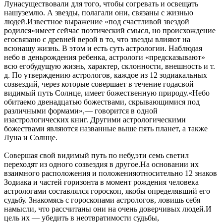
Лунасуществовали для того, чтобы согревать и освещать
нашуземлю. А звезды, полагали они, связаны с жизнью
людей.Известное выражение «под счастливой звездой
родился»имеет сейчас поэтический смысл, но происхождение
егосвязано с древней верой в то, что звезды влияют на
всюнашу жизнь. В этом и есть суть астрологии. Наблюдая
небо в деньрождения ребенка, астрологи «предсказывают»
всю егобудущую жизнь, характер, склонности, внешность и т.
д. По утверждению астрологов, каждое из 12 зодиакальных
созвездий, через которые совершает в течение годасвой
видимый путь Солнце, имеет божественную природу.«Небо
обитаемо двенадцатью божествами, скрывающимися под
различными формами»,— говорится в одной
изастрологических книг. Другими астрологическими
божествами являются названные выше пять планет, а также
Луна и Солнце.
Совершая свой видимый путь по небу,эти семь светил
переходят из одного созвездия в другое.На основании их
взаимного расположения и положенияотносительно 12 знаков
Зодиака и частей горизонта в момент рождения человека
астрологами составлялся гороскоп, якобы определявший его
судьбу. Знакомясь с гороскопами астрологов, ловишь себя
намысли, что рассчитаны они на очень доверчивых людей.И
цель их — убедить в неотвратимости судьбы,