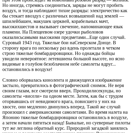
Но иногда, стремясь соединиться, заряды не могут пробить
воздух, и тогда наблюдают тихие разряды: электричество как
бы стекает ввоздух с различных возвышений над землей —
шпилейбашен, макушек церквей, корабельных мачт,
высокихшестов и вызывает свечение, напоминающее язык
пламени. На Плещеевом озере удочки рыболовов
оказалисьсамыми высокими предметами...Еще один случай.
Суровый 1943 год. Тяжелые бои наСеверском Донце. В
сторону врага по нескольку раз вдень пролетали в четком
строю тяжелые бомбардировщики. Но однажды бойцы
увидели невероятное: летевшиена большой высоте, но ясно
видимые в голубом безоблачном небе самолеты вдруг...
остановились в воздухе!
Словно оборвалась кинолента и движущееся изображение
застыло, превратилось в фотографический снимок. Не веря
своим глазам, все смотрели вверх. Проходилисекунды, но
самолеты «висели» па одном месте. Затем, как бы с трудом
оторвавшись от невидимого врага, повисшего у них на
хвосте, они медленно двинулись вперед. Такой же случай
произошел с американскими самолетами. Во время налета на
Японию тяжелые бомбардировщики остановились в воздухе,
а затем начали пятиться назад! Бывалые, но суеверные пилоты
тут же леглина обратный курс. Природной загадкой занялись