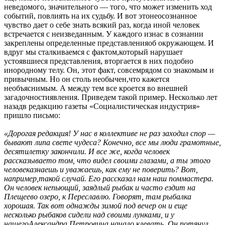
неведомого, значительного — того, что может изменить ход
событий, повлиять на их судьбу. И вот этонеосознанное
чувство дает о себе знать всякий раз, когда иной человек
встречается с неизведанным. У каждого изнас в сознании
закреплены определенные представленияоб окружающем. И
вдруг мы сталкиваемся с фактом,который нарушает
устоявшиеся представления, вторгается в них подобно
инородному телу. Он, этот факт, совсемрядом со знакомым и
привычным. Но он столь необычен,что кажется
необъяснимым. А между тем все кроется во внешней
загадочностиявления. Приведем такой пример. Несколько лет
назадв редакцию газеты «Социалистическая индустрия»
пришло письмо:
«Дорогая редакция! У нас в коллективе не раз заходил спор —
бывают липа свете чудеса? Конечно, все мы люди грамотные,
десятилетку закончили. И все же, когда человек
рассказываето том, что видел своими глазами, а ты этого
человеказнаешь и уважаешь, как ему не поверить? Вот,
например,такой случай. Его рассказал нам наш поммастера.
Он человек непьющий, заядлый рыбак и часто ездит на
Плещеево озеро, к Переславлю. Говорят, там рыбалка
хорошая. Так вот однажды зимой под вечер он и еще
несколько рыбаков сидели над своими лунками, и у
нашегоАлександра Петровича начало клевать. Он потянул