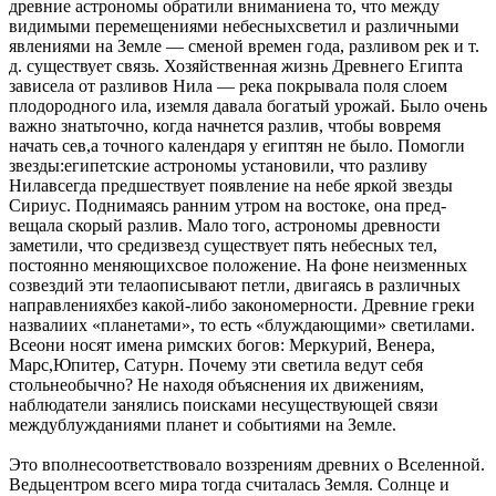
древние астрономы обратили вниманиена то, что между
видимыми перемещениями небесныхсветил и различными
явлениями на Земле — сменой времен года, разливом рек и т.
д. существует связь. Хозяйственная жизнь Древнего Египта
зависела от разливов Нила — река покрывала поля слоем
плодородного ила, иземля давала богатый урожай. Было очень
важно знатьточно, когда начнется разлив, чтобы вовремя
начать сев,а точного календаря у египтян не было. Помогли
звезды:египетские астрономы установили, что разливу
Нилавсегда предшествует появление на небе яркой звезды
Сириус. Поднимаясь ранним утром на востоке, она пред-
вещала скорый разлив. Мало того, астрономы древности
заметили, что средизвезд существует пять небесных тел,
постоянно меняющихсвое положение. На фоне неизменных
созвездий эти телаописывают петли, двигаясь в различных
направленияхбез какой-либо закономерности. Древние греки
назвалиих «планетами», то есть «блуждающими» светилами.
Всеони носят имена римских богов: Меркурий, Венера,
Марс,Юпитер, Сатурн. Почему эти светила ведут себя
стольнеобычно? Не находя объяснения их движениям,
наблюдатели занялись поисками несуществующей связи
междублужданиями планет и событиями на Земле.
Это вполнесоответствовало воззрениям древних о Вселенной.
Ведьцентром всего мира тогда считалась Земля. Солнце и