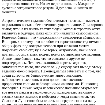
астрологов множество. Но им верят и поныне. Махровое
суеверие заглушаетголос разума. Идут века, и ничего не
меняется.
Астрологические гадания обеспечивают тысячам и тысячам
шарлатанов весьма обеспеченное существование. Они хорошо
знают, что на их жизнь хватит людей, которыестрастно хотят
заглянуть в будущее. Даже если это иявляется самообманом.
Конечно, бывает, что «предсказания» звездочетов сбываются.
Во-первых, потому, что в любом из гороскоповвсегда немало
общих фраз, под которые человек при желании может
подогнать свою судьбу. Во-вторых, астрологам, как и всем
другим прорицателям, подчас помогаютпростые совпадения.
А еще чаще бывает так: что-то совпало, а другое не
подтвердилось. Человек, склонный верить гаданиям,
запомнит только то, что совпало. Да ещесделает вывод: этому
гаданию можно верить. Наконец,нельзя забывать и о том, что
среди астрологов бываютумные, много знающие,
наблюдательные люди, и они дополняют звездное
пророчество своими наблюдениями ивыводами. И наконец,
последнее. Сейчас, когда человеческое познание открывает
все новые факты и закономерности,свидетельствующие о
тесных связях земного и небесного, когда выясняется, что
Солнце и Луна способны влиятьнепосредственно на нашу
жизнь, приходится слышатьслова: «Вот и подтверждается