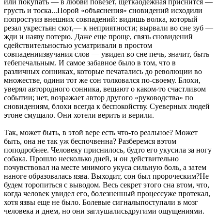
или покупать — в любви повезет, щеткаодежная приснится —
грусть и тоска...Порой «объяснения» сновидений исходили
попростуиз внешних совпадений: видишь волка, который
резал укрестьян скот,— к неприятности; вырвали во сне зуб —
жди и наяву потерю. Даже еще проще, связь сновидений
сдействительностью усматривали в простом
совпадениизвучания слов — увидел во сне печь, значит, быть
тебепечальным. И самое забавное было в том, что в
различных сонниках, которые печатались до революции во
множестве, одини тот же сон толковался по-своему. Блохи,
уверял автородного сонника, вещают о каком-то счастливом
событии; нет, возражает автор другого «руководства» по
сновидениям, блохи всегда к беспокойству. Суеверных людей
этоне смущало. Они хотели верить и верили.
Так, может быть, в этой вере есть что-то реальное? Может
быть, она не так уж беспочвенна? Разберемся вэтом
поподробнее. Человеку приснилось, будто его укусила за ногу
собака. Прошло несколько дней, и он действительно
почувствовал на месте мнимого укуса сильную боль, а затем
наноге образовалась язва. Выходит, сон был пророческим?Не
будем торопиться с выводом. Весь секрет этого сна втом, что,
когда человек увидел его, болезненный процессуже протекал,
хотя язвы еще не было. Болевые сигналыпоступали в мозг
человека и днем, но они заглушалисьдругими ощущениями.