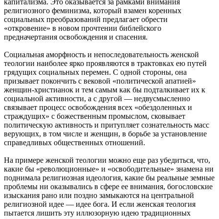
капитализма. Это оказывается за рамками внимания
религиозного феминизма, который взамен коренных
социальных преобразований предлагает обрести
«откровение» в новом прочтении библейского
предначертания освобождения и спасения.
Социальная аморфность и непоследовательность женской
теологии наиболее ярко проявляются в трактовках ею путей
грядущих социальных перемен. С одной стороны, она
призывает покончить с вековой «политической апатией»
женщин-христианок и тем самым как бы подталкивает их к
социальной активности, а с другой — недвусмысленно
связывает процесс освобождения всех «обездоленных и
страждущих» с божественным промыслом, сковывает
политическую активность и притупляет сознательность масс
верующих, в том числе и женщин, в борьбе за установление
справедливых общественных отношений.
На примере женской теологии можно еще раз убедиться, что,
какие бы «революционные» и «освободительные» знамена ни
поднимала религиозная идеология, какие бы реальные земные
проблемы ни оказывались в сфере ее внимания, богословские
изыскания рано или поздно замыкаются на центральной
религиозной идее — идее бога. И если женская теология
пытается лишить эту иллюзорную идею традиционных