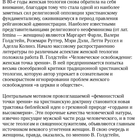
В 80-е годы женская теология снова обратила на себя
внимание, благодаря тому что стала одной из наиболее
заметных сил религиозной оппозиции христианскому
фундаментализму, оживившемуся в период правления
рейгановской администрации. Наиболее известными
представительницами религиозного неофеминизма (от лат.
femina — женщина) являются Маргарет Фарли, Валери
Голдстейн, Роземари Руттер, Мэри Дэли, Летти Руссел и
Аделла Колинз. Начало массовому распространению
литературы по различным аспектам женской теологии
положила работа В. Голдстейн «Человеческое освобождение:
женская точка зрения». В ней предпринимается попытка
весьма своеобразной критики традиционной христианской
теологии, которую автор упрекает в сознательном и
своекорыстном игнорировании проблем женского
освобождения «в церкви и обществе».
Центральным мотивом провозглашаемой «феминистской
точки зрения» на христианскую доктрину становится новая
трактовка библейской идеи о греховной природе «гордыни и
высокомерия». Эти порочные качества человеческой натуры,
извечно присущие мужской части рода человеческого, и в том
числе теологам и священнослужителям, объявляются главным
источником векового угнетения женщин. В свою очередь и
женщины, правда, оказались, по мнению В. Голдстейн,