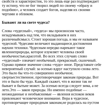
свойств и характеристик, то это лишь еще раз подтверждает
ту истину, что не бог творил людей по своему «образу и
подобию», а человек создает богов, наделяя их своими
чертами и обликом.
Бывают ли на свете чудеса?
Слова «чудесный», «чудеса» мы произносим часто,
незадумываясь над тем, что вкладываем в них
различныйсмысл. Стоит хорошая погода, и мы ее называем
чудесной. Чудесами величают выдающиеся достижения
наукии техники. Чудесным нередко нарекают такое
явлениеприроды, которое изумляет человека своей
необычностью,красотой. Во всех этих случаях слово
«чудесный» означает необычный, прекрасный, сказочный.
Однако прямое значение слова «чудо» иное. Представьте себе
невероятный случай: за осенью вдруг наступило снова лето.
Это было бы что-то совершенно необычное,
сверхъестественное, противоречащее законам природы. Вот
это и было бы чудо. Каждый скажет, что в жизни так не
бывает и бытьне может. За осенью всегда следует зима, а не
лето.Это — закон природы. Но именно подобные —
неожиданные и необъяснимые — явления испокон веков
привлекают человеческое внимание. Вера в чудесное,
противоречащее природным законам,не родилась на пустом