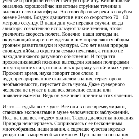
ученые и раскрыли ееестественную причину. Виновниками
оказались хорошосейчас известные струйные течения в
высоких слояхатмосферы. Это своеобразные реки в голубом
океане Земли. Воздух движется в них со скоростью 70—80
метровв секунду. В наши дни уже нередки случаи, когда
авиаторы сознательно используют такие течения, чтобы
увеличить скорость полета. Конечно, наши взгляды на
окружающий мир и на«чудеса» в нем определяются общим
уровнем развитиянауки и культуры. Сто лет назад природа
сновиденийбыла скрыта за семью печатями, а гипноз не
находилникакого разумного объяснения. И тогда эти
проявлениянашей психики выглядели явными полпредами
потусторонних сил, относились к разряду устойчивых чудес.
Проходит время, наука говорит свое слово, и
чудо,препарированное скальпелем знания, теряет ореол
необъяснимости, перестает быть чудом. Даже суеверного
человека не пугает в наш век затмение солнца или
появлениекометы. Ведь он уже знает причины этих явлений.
И это — судьба всех чудес. Все они в свое времяумирают,
становясь экспонатами в музее человеческих заблуждений.
Но... на наш век «чудес» хватит. Такова диалектика познания.
Природа неисчерпаема. Соприкасаясь с ее бесконечным
многообразием, наши знания, а ещечаще чувства нередко
уводят нас в мир «необъяснимого». Путь нашего познания