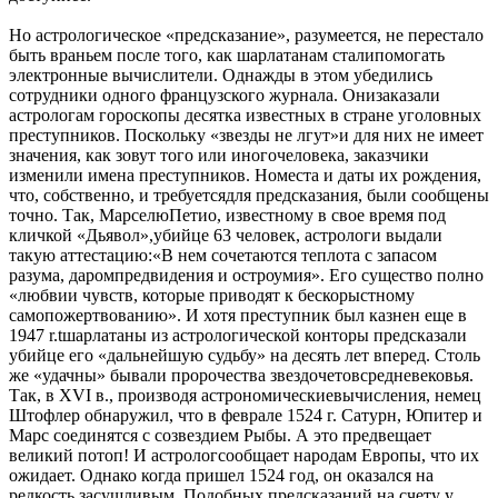
Но астрологическое «предсказание», разумеется, не перестало
быть враньем после того, как шарлатанам сталипомогать
электронные вычислители. Однажды в этом убедились
сотрудники одного французского журнала. Онизаказали
астрологам гороскопы десятка известных в стране уголовных
преступников. Поскольку «звезды не лгут»и для них не имеет
значения, как зовут того или иногочеловека, заказчики
изменили имена преступников. Номеста и даты их рождения,
что, собственно, и требуетсядля предсказания, были сообщены
точно. Так, МарселюПетио, известному в свое время под
кличкой «Дьявол»,убийце 63 человек, астрологи выдали
такую аттестацию:«В нем сочетаются теплота с запасом
разума, даромпредвидения и остроумия». Его существо полно
«любвии чувств, которые приводят к бескорыстному
самопожертвованию». И хотя преступник был казнен еще в
1947 r.tшарлатаны из астрологической конторы предсказали
убийце его «дальнейшую судьбу» на десять лет вперед. Столь
же «удачны» бывали пророчества звездочетовсредневековья.
Так, в XVI в., производя астрономическиевычисления, немец
Штофлер обнаружил, что в феврале 1524 г. Сатурн, Юпитер и
Марс соединятся с созвездием Рыбы. А это предвещает
великий потоп! И астрологсообщает народам Европы, что их
ожидает. Однако когда пришел 1524 год, он оказался на
редкость засушливым. Подобных предсказаний на счету у