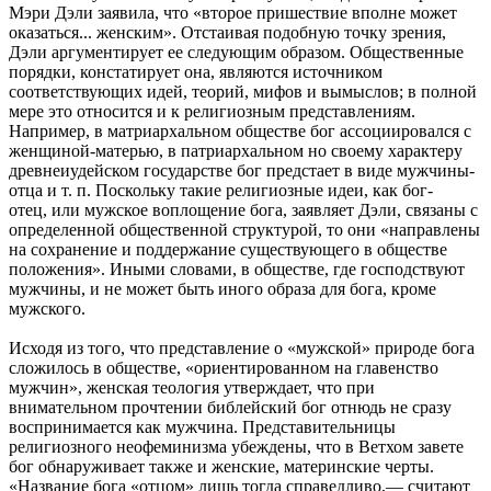
Мэри Дэли заявила, что «второе пришествие вполне может
оказаться... женским». Отстаивая подобную точку зрения,
Дэли аргументирует ее следующим образом. Общественные
порядки, констатирует она, являются источником
соответствующих идей, теорий, мифов и вымыслов; в полной
мере это относится и к религиозным представлениям.
Например, в матриархальном обществе бог ассоциировался с
женщиной-матерью, в патриархальном но своему характеру
древнеиудейском государстве бог предстает в виде мужчины-
отца и т. п. Поскольку такие религиозные идеи, как бог-
отец, или мужское воплощение бога, заявляет Дэли, связаны с
определенной общественной структурой, то они «направлены
на сохранение и поддержание существующего в обществе
положения». Иными словами, в обществе, где господствуют
мужчины, и не может быть иного образа для бога, кроме
мужского.
Исходя из того, что представление о «мужской» природе бога
сложилось в обществе, «ориентированном на главенство
мужчин», женская теология утверждает, что при
внимательном прочтении библейский бог отнюдь не сразу
воспринимается как мужчина. Представительницы
религиозного неофеминизма убеждены, что в Ветхом завете
бог обнаруживает также и женские, материнские черты.
«Название бога «отцом» лишь тогда справедливо,— считают