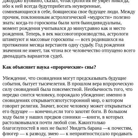
Джорджо Буовино, сказал, чтоастрология не умрет никогда,
ибо к ней всегда будутприбегать неуверенные,
сомневающиеся в себе, боящиесяза свое будущее люди. Между
прочим, поклонникам астрологической «мудрости» полезно
знать: когда-то гороскопы были хотя быиндивидуальны,
момент рождения учитывался до минут,равно как и место
рождения. Теперь, в век массовогопроизводства, астрологи
штампуют и массовые гороскопы — всех родившихся на
протяжении месяца верстаютв одну судьбу. Год рождения
значения не имеет, так чтона все человечество отпущено всего
двенадцать вариантов судеб.
Как объясняет наука «пророческие» сны?
Убеждение, что сновидения могут предсказывать будущие
события, бытует тысячелетия. В прошлом вера впророческую
силу сновидений была повсеместной. Необычность того, что
нередко снится человеку, порождало убеждение: именно в
сновидениях открываетсяпотусторонний мир, о котором
говорит религия. Значит, восне человеку может открываться
его будущее — конечно,если того захотят боги. В большом
ходу были у наших предков сонники —книги, в которых
растолковывался почти любой сон. Какихтолько
благоглупостей в них не было! Увидеть барана —к почестям,
флюгер — к разводу, змею — к неприятности;сало продавать