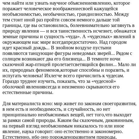
чем найти или узнать научное объяснениеявлению, которое
поражает человеческое воображениесвоей кажущейся
необъяснимостью, необычностью, грандиозностью. Между
тем стоит иной раз пройти совсем немного дальше той
границы, где вы остановились, болеевнимательно заглянуть в
природу явления — и вся таинственность исчезнет, обнажатся
земные причины и сущность «чуда». А «чудесных» явлений в
окружающем нас мире всегдапредостаточно. Над городом
идет красный дождь... В знойном воздухе пустыни
появляются танцующие фигуры неведомых зверей... Рядом с
солнцем возникают два его близнеца... В темноте ночи
сказочной жар-птицей пролетаетсветящийся филин... Мало ли
их, природных феноменов,которые способны и поразить, и
испугать человека! Ихлегче всего причислить к чудесам.
Гораздо труднее изучить, показать, что за «чудесной»
оболочкой явлениявсегда и неизменно скрываются его
естественные причины.
Для материалиста ясно: мир живет по законам своегоразвития,
в нем есть и необходимость, и случайность, но нет
принципиально необъяснимых вещей, нет того,что выходит
за рамки самой природы. Каким бы сказочным, диковинным,
на первый взгляд необъяснимым никазалось то или иное
явление, наука говорит: оно естественно и закономерно.
Естественно, ибо оно порожденоразвитием природы,