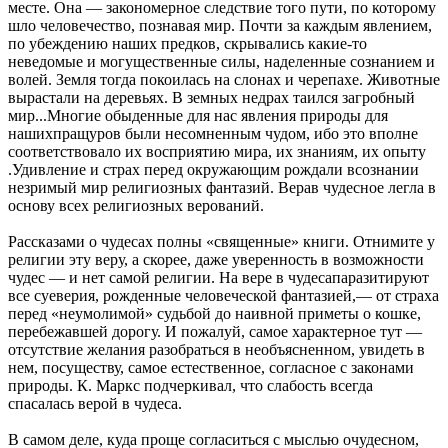
месте. Она — закономерное следствие того пути, по которому
шло человечество, познавая мир. Почти за каждым явлением,
по убеждению наших предков, скрывались какие-то
неведомые и могущественные силы, наделенные сознанием и
волей. Земля тогда покоилась на слонах и черепахе. Животные
вырастали на деревьях. В земных недрах таился загробный
мир...Многие обыденные для нас явления природы для
нашихпращуров были несомненным чудом, ибо это вполне
соответствовало их восприятию мира, их знаниям, их опыту
.Удивление и страх перед окружающим рождали всознании
незримый мир религиозных фантазий. Верав чудесное легла в
основу всех религиозных верований.
Рассказами о чудесах полны «священные» книги. Отнимите у
религии эту веру, а скорее, даже уверенность в возможности
чудес — и нет самой религии. На вере в чудесапаразитируют
все суеверия, рожденные человеческой фантазией,— от страха
перед «неумолимой» судьбой до наивной приметы о кошке,
перебежавшей дорогу. И пожалуй, самое характерное тут —
отсутствие желания разобраться в необъясненном, увидеть в
нем, посуществу, самое естественное, согласное с законами
природы. К. Маркс подчеркивал, что слабость всегда
спасалась верой в чудеса.
В самом деле, куда проще согласиться с мыслью очудесном,