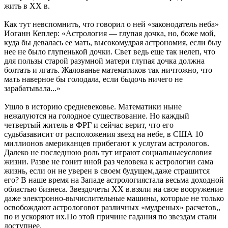
жить в XX в.
Как тут невспомнить, что говорил о ней «законодатель неба»
Иоганн Кеплер: «Астрология — глупая дочка, но, боже мой,
куда бы девалась ее мать, высокомудрая астрономия, если быу
нее не было глупенькой дочки. Свет ведь еще так нелеп, что
для пользы старой разумной матери глупая дочка должна
болтать и лгать. Жалованье математиков так ничтожно, что
мать наверное бы голодала, если быдочь ничего не
зарабатывала...»
Ушло в историю средневековье. Математики ныне
нежалуются на голодное существование. Но каждый
четвертый житель в ФРГ и сейчас верит, что его
судьбазависит от расположения звезд на небе, в США 10
миллионов американцев прибегают к услугам астрологов.
Далеко не последнюю роль тут играют социальныеусловия
жизни. Разве не гонит иной раз человека к астрологии сама
жизнь, если он не уверен в своем будущем,даже страшится
его? В наше время на Западе астрологиястала весьма доходной
областью бизнеса. Звездочеты XX в.взяли на свое вооружение
даже электронно-вычислительные машины, которые не только
освобождают астрологовот различных «мудреных» расчетов,,
по и ускоряют их.По этой причине гадания по звездам стали
доступнее.