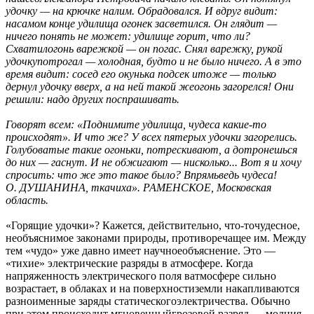
удочку — на крючке налим. Обрадовался. И вдруг видит:
насамом конце удилища огонек засветился. Он глядит —
ничего понять не может: удилище горит, что ли?
Схватилогонь варежкой — он погас. Снял варежку, рукой
удочкупотрогал — холодная, будто и не было ничего. А в это
время видит: сосед его окунька подсек итоже — только
дернул удочку вверх, а на ней такой жеогонь загорелся! Они
решили: надо других поспрашивать.
Говорят всем: «Поднимите удилища, чудеса какие-то
происходят». И что же? У всех пятерых удочки загорелись.
Голубоватые такие огоньки, потрескивают, а дотронешься
до них — гаснут. И не обжигают — нисколько... Вот я и хочу
спросить: что же это такое было? Впрямьведь чудеса!
О. ДУШАНИНА, ткачиха». РАМЕНСКОЕ, Московская
область.
«Горящие удочки»? Кажется, действительно, что-точудесное,
необъяснимое законами природы, противоречащее им. Между
тем «чудо» уже давно имеет научноеобъяснение. Это —
«тихие» электрические разряды в атмосфере. Когда
напряженность электрического поля ватмосфере сильно
возрастает, в облаках и на поверхностиземли накапливаются
разноименные заряды статическогоэлектричества. Обычно
при этом происходит мгновенныйгрозовой разряд — молния.