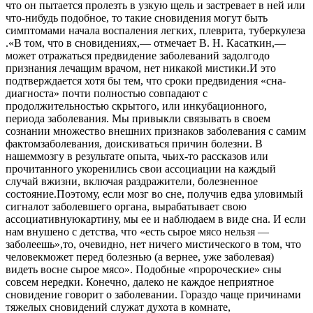
что он пытается пролезть в узкую щель и застревает в ней или
что-нибудь подобное, то такие сновидения могут быть
симптомами начала воспаления легких, плеврита, туберкулеза
.«В том, что в сновидениях,— отмечает В. Н. Касаткин,—
может отражаться предвидение заболеваний задолгодо
признания лечащим врачом, нет никакой мистики.И это
подтверждается хотя бы тем, что сроки предвидения «сна-
диагноста» почти полностью совпадают с
продолжительностью скрытого, или инкубационного,
периода заболевания. Мы привыкли связывать в своем
сознании множество внешних признаков заболевания с самим
фактомзаболевания, доискиваться причин болезни. В
нашеммозгу в результате опыта, чьих-то рассказов или
прочитанного укоренились свои ассоциации на каждый
случай вжизни, включая раздражители, болезненное
состояние.Поэтому, если мозг во сне, получив едва уловимый
сигналот заболевшего органа, вырабатывает свою
ассоциативнуюкартину, мы ее и наблюдаем в виде сна. И если
нам внушено с детства, что «есть сырое мясо нельзя —
заболеешь»,то, очевидно, нет ничего мистического в том, что
человекможет перед болезнью (а вернее, уже заболевая)
видеть восне сырое мясо». Подобные «пророческие» сны
совсем нередки. Конечно, далеко не каждое неприятное
сновидение говорит о заболевании. Гораздо чаще причинами
тяжелых сновидений служат духота в комнате,