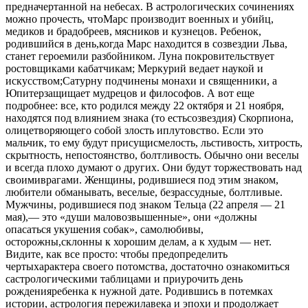
предначертанной на небесах. В астрологических сочинениях
можно прочесть, чтоМарс производит военных и убийц,
медиков и брадобреев, мясников и кузнецов. Ребенок,
родившийся в день,когда Марс находится в созвездии Льва,
станет героемили разбойником. Луна покровительствует
ростовщиками кабатчикам; Меркурий ведает наукой и
искусством;Сатурну подчинены монахи и священники, а
Юпитерзащищает мудрецов и философов. А вот еще
подробнее: все, кто родился между 22 октября и 21 ноября,
находятся под влиянием знака (то естьсозвездия) Скорпиона,
олицетворяющего собой злость иплутовство. Если это
мальчик, то ему будут присущисмелость, льстивость, хитрость,
скрытность, непостоянство, болтливость. Обычно они веселы
и всегда плохо думают о других. Они будут торжествовать над
своимиврагами. Женщины, родившиеся под этим знаком,
любители обманывать, веселые, безрассудные, болтливые.
Мужчины, родившиеся под знаком Тельца (22 апреля — 21
мая),— это «души маловозвышенные», они «должны
опасаться укушения собак», самолюбивы,
осторожны,склонны к хорошим делам, а к худым — нет.
Видите, как все просто: чтобы предопределить
чертыхарактера своего потомства, достаточно ознакомиться
састрологическими таблицами и приурочить день
рожденияребенка к нужной дате. Родившись в потемках
истории, астрология пережилавека и эпохи и продолжает