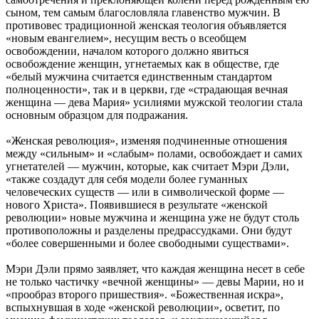
сыном, тем самым благословляла главенство мужчин. В
противовес традиционной женская теология объявляется
«новым евангелием», несущим весть о всеобщем
освобождении, началом которого должно явиться
освобождение женщин, угнетаемых как в обществе, где
«белый мужчина считается единственным стандартом
полноценности», так и в церкви, где «страдающая вечная
женщина — дева Мария» усилиями мужской теологии стала
основным образцом для подражания.
«Женская революция», изменяя подчиненные отношения
между «сильным» и «слабым» полами, освобождает и самих
угнетателей — мужчин, которые, как считает Мэри Дэли,
«также создадут для себя модели более гуманных
человеческих существ — или в символической форме —
нового Христа». Появившиеся в результате «женской
революции» новые мужчина и женщина уже не будут столь
противоположны и разделены предрассудками. Они будут
«более совершенными и более свободными существами».
Мэри Дэли прямо заявляет, что каждая женщина несет в себе
не только частичку «вечной женщины» — девы Марии, но и
«прообраз второго пришествия». «Божественная искра»,
вспыхнувшая в ходе «женской революции», осветит, по