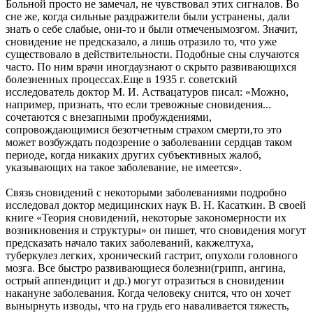
Больной просто не замечал, не чувствовал этих сигналов. Во
сне же, когда сильные раздражители были устранены, дали
знать о себе слабые, они-то и были отмеченымозгом. Значит,
сновидение не предсказало, а лишь отразило то, что уже
существовало в действительности. Подобные сны случаются
часто. По ним врачи иногдаузнают о скрыто развивающихся
болезненных процессах.Еще в 1935 г. советский
исследователь доктор М. И. Аствацатуров писал: «Можно,
например, признать, что если тревожные сновидения...
сочетаются с внезапными пробуждениями,
сопровождающимися безотчетным страхом смерти,то это
может возбуждать подозрение о заболевании сердцав таком
периоде, когда никаких других субъективных жалоб,
указывающих на такое заболевание, не имеется».
Связь сновидений с некоторыми заболеваниями подробно
исследовал доктор медицинских наук В. Н. Касаткин. В своей
книге «Теория сновидений, некоторые закономерности их
возникновения и структуры» он пишет, что сновидения могут
предсказать начало таких заболеваний, какжелтуха,
туберкулез легких, хронический гастрит, опухоли головного
мозга. Все быстро развивающиеся болезни(грипп, ангина,
острый аппендицит и др.) могут отразиться в сновидении
накануне заболевания. Когда человеку снится, что он хочет
вынырнуть изводы, что на грудь его наваливается тяжесть,