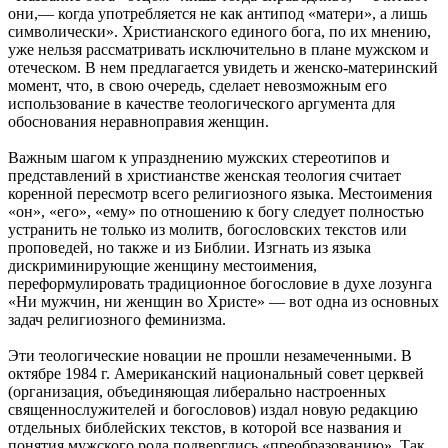
они,— когда употребляется не как антипод «матери», а лишь
символически». Христианского единого бога, по их мнению,
уже нельзя рассматривать исключительно в плане мужском и
отеческом. В нем предлагается увидеть и женско-материнский
момент, что, в свою очередь, сделает невозможным его
использование в качестве теологического аргумента для
обоснования неравноправия женщин.
Важным шагом к упразднению мужских стереотипов и
представлений в христианстве женская теология считает
коренной пересмотр всего религиозного языка. Местоимения
«он», «его», «ему» по отношению к богу следует полностью
устранить не только из молитв, богословских текстов или
проповедей, но также и из Библии. Изгнать из языка
дискриминирующие женщину местоимения,
переформулировать традиционное богословие в духе лозунга
«Ни мужчин, ни женщин во Христе» — вот одна из основных
задач религиозного феминизма.
Эти теологические новации не прошли незамеченными. В
октябре 1984 г. Американский национальный совет церквей
(организация, объединяющая либерально настроенных
священнослужителей и богословов) издал новую редакцию
отдельных библейских текстов, в которой все названия и
понятия мужского рода подверглись «преобразованию». Так