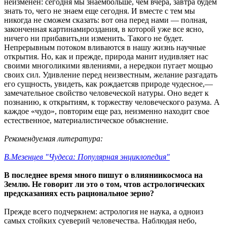
неизменен: сегодня мы знаембольше, чем вчера, завтра будем
знать то, чего не знаем еще сегодня. И вместе с тем мы
никогда не сможем сказать: вот она перед нами — полная,
законченная картинамироздания, в которой уже все ясно,
ничего ни прибавить,ни изменить. Такого не будет.
Непрерывным потоком вливаются в нашу жизнь научные
открытия. Но, как и прежде, природа манит иудивляет нас
своими многоликими явлениями, а нередкои пугает мощью
своих сил. Удивление перед неизвестным, желание разгадать
его сущность, увидеть, как рождаетсяв природе чудесное,—
замечательное свойство человеческой натуры. Оно ведет к
познанию, к открытиям, к торжеству человеческого разума. А
каждое «чудо», повторим еще раз, неизменно находит свое
естественное, материалистическое объяснение.
Рекомендуемая литература:
В.Мезенцев "Чудеса: Популярная энциклопедия"
В последнее время много пишут о влияниикосмоса на
Землю. Не говорит ли это о том, чтов астрологических
предсказаниях есть рациональное зерно?
Прежде всего подчеркнем: астрология не наука, а одноиз
самых стойких суеверий человечества. Наблюдая небо,