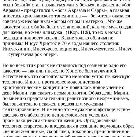
«сын божий» стал называться «дитя божье», выражение «бог
Авраама» превратился в «бога Авраама и Сарры», а главная
ипостась христианского триединства — «бог-отец» оказался
совсем уж необычным «богом отцом и матерью». Что же
касается таких библейских установлений, как «не муж создан
для жены, но жена для мужа» (1Кор. 11:9), то их в новой
редакции попросту изъяли. Какие только обличья не
принимал Иисус Христос в 70-е годы нашего столетия:
Иисус-хинни, Иисус-революционер, Иисус-мечтатель, Иисус
— суперзвезда рок-оперы.
Но во всех этих ролях не ставилось под сомнение одно его
качество — так или иначе, но Христос был мужчиной.
Естественно, это обстоятельство не могло устроить женскую
теологию. И вот в противовес модернистским
христологическим концепциям появилось новое учение о
деве Марии, так сказать неомариология. Образ девы Марии,
по мнению представительниц религиозного неофеминизма,
был значительно искажен предвзятым мужским
фантазированием. И именно это «мужское мифотворчество»
сделало его абсолютно неприемлемым в условиях
просыпающейся активности женщин. Ортодоксальная
теология, старательно внедрявшая в сознание верующих образ
«вечной женщины», скорбящей, покорной, преисполненной
самоотречения и преклоняющей колени перед рожденным ею