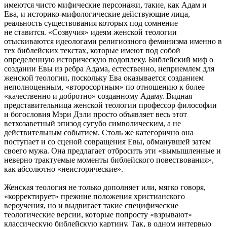
имеются чисто мифические персонажи, такие, как Адам и
Ева, и историко-мифологические действующие лица,
реальность существования которых под сомнение
не ставится. «Созвучия» идеям женской теологии
отыскиваются идеологами религиозного феминизма именно в
тех библейских текстах, которые имеют под собой
определенную историческую подоплеку. Библейский миф о
создании Евы из ребра Адама, естественно, неприемлем для
женской теологии, поскольку Ева оказывается созданием
неполноценным, «второсортным» по отношению к более
«качественно и добротно» созданному Адаму. Видная
представительница женской теологии профессор философии
и богословия Мэри Дэли просто объявляет весь этот
ветхозаветный эпизод сугубо символическим, а не
действительным событием. Столь же категорично она
поступает и со сценой совращения Евы, обманувшей затем
своего мужа. Она предлагает отбросить эти «вымышленные и
неверно трактуемые моменты библейского повествования»,
как абсолютно «неисторические».
Женская теология не только дополняет или, мягко говоря,
«корректирует» прежние положения христианского
вероучения, но и выдвигает такие специфические
теологические версии, которые попросту «взрывают»
классическую библейскую картину. Так, в одном интервью