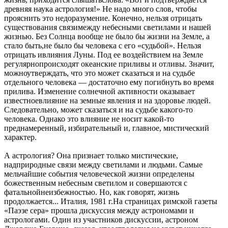
древняя наука астрология!» Не надо много слов, чтобы
прояснить это недоразумение. Конечно, нельзя отрицать
существования связимежду небесными светилами и нашей
жизнью. Без Солнца вообще не было бы жизни на Земле, а
стало быть,не было бы человека с его «судьбой». Нельзя
отрицать ивлияния Луны. Под ее воздействием на Земле
регулярнопроисходят океанские приливы и отливы. Значит,
можноутверждать, что это может сказаться и на судьбе
отдельного человека — достаточно ему погибнуть во время
прилива. Изменение солнечной активности оказывает
известноевлияние на земные явления и на здоровье людей.
Следовательно, может сказаться и на судьбе какого-то
человека. Однако это влияние не носит какой-то
преднамеренный, избирательный и, главное, мистический
характер.
А астрология? Она признает только мистические,
надприродные связи между светилами и людьми. Самые
мельчайшие события человеческой жизни определены
божественным небесным светилом и совершаются с
фатальнойнеизбежностью. Но, как говорят, жизнь
продолжается... Италия, 1981 г.На страницах римской газеты
«Паэзе сера» прошла дискуссия между астрономами и
астрологами. Один из участников дискуссии, астроном