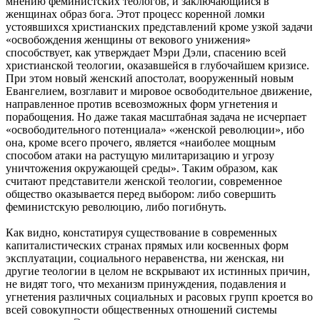
мнению феминистских теологов, и заключающийся в
женщинах образ бога. Этот процесс коренной ломки
устоявшихся христианских представлений кроме узкой задачи
«освобождения женщины от векового унижения»
способствует, как утверждает Мэри Дэли, спасению всей
христианской теологии, оказавшейся в глубочайшем кризисе.
При этом новый женский апостолат, вооруженный новым
Евангелием, возглавит и мировое освободительное движение,
направленное против всевозможных форм угнетения и
порабощения. Но даже такая масштабная задача не исчерпает
«освободительного потенциала» «женской революции», ибо
она, кроме всего прочего, является «наиболее мощным
способом атаки на растущую милитаризацию и угрозу
уничтожения окружающей среды». Таким образом, как
считают представители женской теологии, современное
общество оказывается перед выбором: либо совершить
феминистскую революцию, либо погибнуть.
Как видно, констатируя существование в современных
капиталистических странах прямых или косвенных форм
эксплуатации, социального неравенства, ни женская, ни
другие теологии в целом не вскрывают их истинных причин,
не видят того, что механизм принуждения, подавления и
угнетения различных социальных и расовых групп кроется во
всей совокупности общественных отношений системы