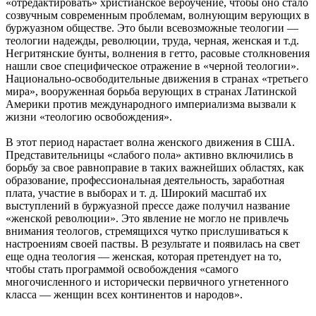
«отредактировать» христианское вероучение, чтобы оно стало
созвучным современным проблемам, волнующим верующих в
буржуазном обществе. Это были всевозможные теологии —
теологии надежды, революции, труда, черная, женская и т.д.
Негритянские бунты, волнения в гетто, расовые столкновения
нашли свое специфическое отражение в «черной теологии».
Национально-освободительные движения в странах «третьего
мира», вооруженная борьба верующих в странах Латинской
Америки против международного империализма вызвали к
жизни «теологию освобождения».
В этот период нарастает волна женского движения в США.
Представительницы «слабого пола» активно включились в
борьбу за свое равноправие в таких важнейших областях, как
образование, профессиональная деятельность, заработная
плата, участие в выборах и т. д. Широкий масштаб их
выступлений в буржуазной прессе даже получил название
«женской революции». Это явление не могло не привлечь
внимания теологов, стремящихся чутко прислушиваться к
настроениям своей паствы. В результате и появилась на свет
еще одна теология — женская, которая претендует на то,
чтобы стать программой освобождения «самого
многочисленного и исторически первичного угнетенного
класса — женщин всех континентов и народов».