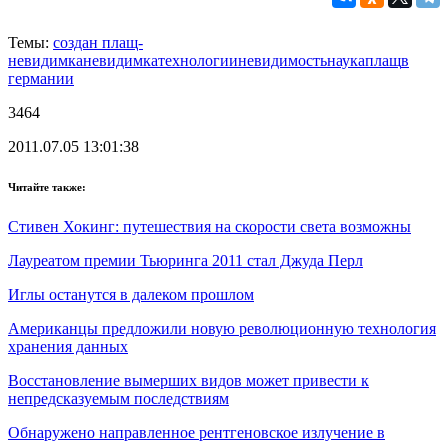
Темы:
создан плащ-
невидимка
невидимка
технологии
невидимость
наука
плащ
в
германии
3464
2011.07.05 13:01:38
Читайте также:
Стивен Хокинг: путешествия на скорости света возможны
Лауреатом премии Тьюринга 2011 стал Джуда Перл
Иглы останутся в далеком прошлом
Американцы предложили новую революционную технология
хранения данных
Восстановление вымерших видов может привести к
непредсказуемым последствиям
Обнаружено направленное рентгеновское излучение в