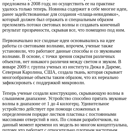
предложена в 2008 году, но осуществить ее на практике
удалось только теперь. Новинка содержит в себе многие идеи,
ранее задействованные для создания «плаща-невидимки»,
который должен был отражать и специальным образом
преломлять потоки световых волны и создавать конечный
результат прозрачности, скрывая все, что помещено под ним.
Первоначально все сходные идеи основывались на идее
работы со световыми волнами, впрочем, ученые также
установили, что работают данные способы и со звуковыми
волнами. В основе, с точки зрения сокрытия различных
объектов, нет никакого различия между светом и звуком. В
январе 2009 г. группа ученых из института Дюка в Дареме,
Северная Каролина, США, создала ткань, которая скрывает
многообразные объекты таким образом, что их нереально
зафиксировать с поддержкой микроволн.
Теперь ученые создали конструкцию, скрывающую волны в
слышимом диапазоне. Устройство способно прятать звуковые
волны в диапазоне от 1 до 4 килогерц. Удивительное
устройство действует при помощи сложенных в
определенном порядке листков пластика с постоянными
массивами отверстий в них. По словам разработчиков, на
данный момент времени их модель во многом концептуальна,
потому что работает с относительно плотным частотным