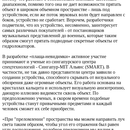
диапазоном, помимо того она не дает возможности прятать
объект в широком объемном пространстве - лишь под
устройством, если же поток звуковых волн будет направлен с
боков, устройство не сработает. Впрочем, разработчики
подметили, что их устройство, несомненно, заинтересует
самых различных покупателей - от постановщиков
музыкальных представлений до военных, которые таким
образом смогут прятать подводные секретные объекты от
гидролокаторов.
В разработке «плаща-невидимки» активное участие
принимают и ученые из сингапурского центра
спецтехнологий - Сингапур-MIT Альянс (SMART). В
частности, не так давно представители центра заявили о
создании устройства, способного скрывать от визуального
обозрения даже огромные объекты. Его работа основана на
кристаллах кальцита и использует визуальную анизотропию,
дающую иллюзию видимости сквозь объект. По
предположению ученых, в скором времени подобные
устройства станут привычными предметами и каждый
человек сможет их себе приобрести.
«При "преломлении" пространства мы можем направить луч
света таким образом, чтобы угол его отражения был равен
углу расположения, подобное преломление мы видим в