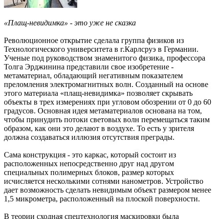
«Плащ-невидимка» - это уже не сказка
Революционное открытие сделала группа физиков из
Технологического университета в г.Карлсруэ в Германии.
Ученые под руководством знаменитого физика, профессора
Толга Эрджинина представили свое изобретение -
метаматериал, обладающий негативным показателем
преломления электромагнитных волн. Созданный на основе
этого материала «плащ-невидимка» позволяет скрывать
объекты в трех измерениях при угловом обозрении от 0 до 60
градусов. Основная идея метаматериалов основана на том,
чтобы принудить потоки световых волн перемещаться таким
образом, как они это делают в воздухе. То есть у зрителя
должна создаваться иллюзия отсутствия преграды.
Сама конструкция - это каркас, который состоит из
расположенных непосредственно друг над другом
специальных полимерных блоков, размер которых
исчисляется несколькими сотнями нанометров. Устройство
дает возможность сделать невидимым объект размером менее
1,5 микрометра, расположенный на плоской поверхности.
В теории сходная спецтехнология маскировки была