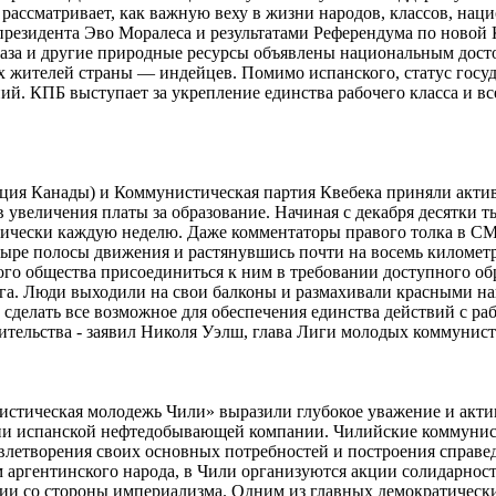
ассматривает, как важную веху в жизни народов, классов, нац
резидента Эво Моралеса и результатами Референдума по новой Ко
аза и другие природные ресурсы объявлены национальным досто
х жителей страны — индейцев. Помимо испанского, статус госу
ий. КПБ выступает за укрепление единства рабочего класса и в
ия Канады) и Коммунистическая партия Квебека приняли актив
 увеличения платы за образование. Начиная с декабря десятки т
чески каждую неделю. Даже комментаторы правого толка в СМИ 
ыре полосы движения и растянувшись почти на восемь километр
ого общества присоединиться к ним в требовании доступного об
га. Люди выходили на свои балконы и размахивали красными на
 сделать все возможное для обеспечения единства действий с 
ительства - заявил Николя Уэлш, глава Лиги молодых коммунист
истическая молодежь Чили» выразили глубокое уважение и акт
и испанской нефтедобывающей компании. Чилийские коммунис
влетворения своих основных потребностей и построения справед
ем аргентинского народа, в Чили организуются акции солидарн
сии со стороны империализма. Одним из главных демократическ