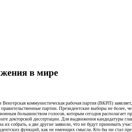
ижения в мире
 Венгерская коммунистическая рабочая партия (ВКРП) заявляет,
ет правительственные партии. Президентские выборы не более, 
ионным большинством голосов, которым сегодня располагает пр
иате докторской диссертации. Для выдвижения кандидатуры гла
их собрать, а две другие заявили, что не будут принимать учас
нтских функций, как не имеющих смысла. Кто бы ни стал презид