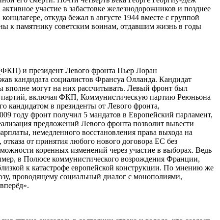
а активное участие в забастовке железнодорожников и позднее
онцлагере, откуда бежал в августе 1944 вместе с группой
ены к памятнику советским воинам, отдавшим жизнь в годы
(ФКП) и президент Левого фронта Пьер Лоран
ржав кандидата социалистов Франсуа Олланда. Кандидат
ы вполне могут на них рассчитывать. Левый фронт был
вых партий, включая ФКП, Коммунистическую партию Реюньона
о кандидатом в президенты от Левого фронта,
009 году фронт получил 5 мандатов в Европейский парламент,
реализация предложений Левого фронта позволит вывести
зарплаты, немедленного восстановления права выхода на
, отказа от принятия любого нового договора ЕС без
можности коренных изменений через участие в выборах. Ведь
ример, в Полюсе коммунистического возрождения Франции,
 близкой к катастрофе европейской конструкции. По мнению же
юзу, проводящему социальный диалог с монополиями,
 вперёд».