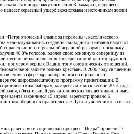
 высказался в поддержку населения Кахамарки, ведущего
о нанесет серьезный ущерб экосистемам и источникам жизни
ии «Патриотический альянс за перемены», католического
тва медобслуживания, создания свободного и независимого от
ой справедливости и реальной аграрной реформы, поскольку
получив 40,8% голосов, одолев свою основную соперницу из
-летнего периода правления консервативной партии крупной
служил примером верных Вашингтону союзнических отношений,
ледовательной защите бедных крестьян. В 2006 году священник
правления в сфере здравоохранения и социального
 развернуло широкомасштабную программу приватизации. В
 президентским выборам, которые состоятся весной 2013 года.
езбрачия, обязательный для католических священников, и имел
президента закончился 15 апреля, зарегистрировано 6
нистром обороны в правительстве Луго и уволенного в связи с
мир, равенство и социальный прогресс "Искра" провели 17
ной его смерти. Почти четверть века Георге Георгиу-Деж