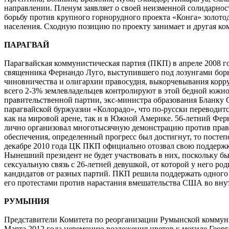
направлении. Пленум заявляет о своей неизменной солидарнос
борьбу против крупного горнорудного проекта «Конга» золот
населения. Сходную позицию по проекту занимает и другая ком
ПАРАГВАЙ
Парагвайская коммунистическая партия (ПКП) в апреле 2008 г
священника Фернандо Луго, выступившего под лозунгами борьб
чиновничества и олигархии правосудия, выкорчевывания корру
всего 2-3% землевладельцев контролируют в этой бедной южно
правительственной партии, экс-министра образования Бланку 
парагвайской буржуазии «Колорадо», что по-русски переводи
как на мировой арене, так и в Южной Америке. 56-летний Фер
лично организовал многотысячную демонстрацию против правит
обеспечения, определенный прогресс был достигнут, то посте
декабре 2010 года ЦК ПКП официально отозвал свою поддержку
Нынешний президент не будет участвовать в них, поскольку бы
сексуальную связь с 26-летней девушкой, от которой у него ро
кандидатов от разных партий. ПКП решила поддержать одного и
его протестами против нарастания вмешательства США во внут
РУМЫНИЯ
Представители Комитета по реорганизации Румынской коммуни
Марта 2012 года церемонию возложения цветов к могиле Георге