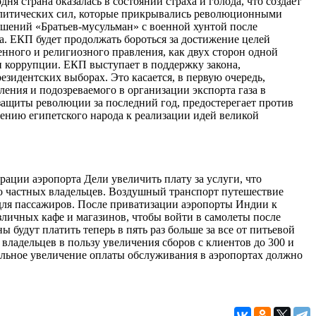
я страна оказалась в состоянии страха и голода, что создает
олитических сил, которые прикрывались революционными
шений «Братьев-мусульман» с военной хунтой после
а. ЕКП будет продолжать бороться за достижение целей
ного и религиозного правления, как двух сторон одной
и коррупции. ЕКП выступает в поддержку закона,
зидентских выборах. Это касается, в первую очередь,
ения и подозреваемого в организации экспорта газа в
ащиты революции за последний год, предостерегает против
нию египетского народа к реализации идей великой
ции аэропорта Дели увеличить плату за услуги, что
о частных владельцев. Воздушный транспорт путешествие
 для пассажиров. После приватизации аэропорты Индии к
ичных кафе и магазинов, чтобы войти в самолеты после
удут платить теперь в пять раз больше за все от питьевой
владельцев в пользу увеличения сборов с клиентов до 300 и
альное увеличение оплаты обслуживания в аэропортах должно