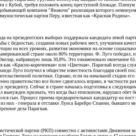
ти с Кубой, требуя положить конец преступной блокаде. Пленум
одобывающей компания "Янакоча" реализация которого неминуем
мунистическая партия Перу, известная как «Красная Родина».
ода на президентских выборах поддержала кандидата левой парт
ы с бедностью, создания новых рабочих мест, улучшения качес
пции на всех уровнях, развития экономики на основе социальн
американской стране около 80% территории. Ф. Луго победил, 
Овелар, набравшую лишь 30,8%. Это ознаменовало окончание 61
тся как «Красно-коричневая» или «Цветная». Парагвай всегда 
нандо Луго получил в обществе известность благодаря своей пос
ельственной политики. Однако, если на начальной стадии его 
пенно правительство все более сдвигалось вправо, в частности
 президенту. Сейчас в стране началась подготовка к следующим
л вынужден признать, что когда был епископом, нарушил обет б
дился сын. Процесс приема предварительных кандидатур на пост 
з них - генерала в отставке Луиса Барейро Спаини, бывшего ми
ренние дела Парагвая.
стической партии (РКП) совместно с активистами Движения за 
 Георгиу-Дежа на военном кладбище Беллу в связи с 47 годовщи