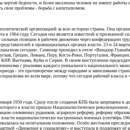
за чертой бедности, и более миллиона человек не имеют работы
ть свои проблемы - борьба с капитализмом.
политической организацией за всю историю страны. Она организ
а в 1964 году. Сегодня она является известной и признанной си
т сильные позиции в рабочем движении через конфедерацию тру
 представителей в провинциальных органах власти. 23 и 24 март
иализм сегодня». Семинар проходил в отеле «Виндзор Гуанабар
угвая, Греции, Ливана, Перу, Коста-Рики, Португалии, Франц
 КНР, Вьетнама, Кубы и Сирии. В своем выступлении председате
ленинизма с реалиями каждого уникального национального экон
ериода - это противоречие между народами и зависимыми стран
социализма во всем мире, потому что сегодня рабочий класса и 
варя 1950 года. Сразу после создания КПБ была запрещена и до
те которого к власти пришло Националистическое революционное
ацию оловянных рудников, аграрную реформу, реформу образова
к власти националистически настроенных военных (сентябрь 1969
овь оказалась на нелегальном положении. Особо жестоким пресле
партией «Движение к социализму» и выступала в поддержку её к