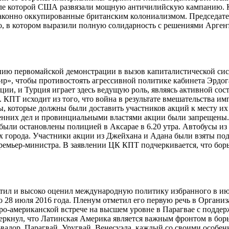
осле которой США развязали мощную античилийскую кампанию.
аконно оккупированные британским колониализмом. Председате
 в котором выразили полную солидарность с решениями Аргент
нию первомайской демонстрации в вызов капиталистической сис
ир», чтобы противостоять агрессивной политике кабинета Эрдо
ции, и Турция играет здесь ведущую роль, являясь активной со
ПТ исходит из того, что война в результате вмешательства имп
ы, которые должны были доставить участников акций к месту и
нних дел и провинциальными властями акции были запрещены. 
я были остановлены полицией в Аксарае в 6.20 утра. Автобусы 
города. Участники акции из Джейхана и Адана были взяты под 
мьер-министра. В заявлении ЦК КПТ подчеркивается, что борьба 
ил и высоко оценил международную политику избранного в июл
до 28 июля 2016 года. Пленум отметил его первую речь в Орган
ро-американской встрече на высшем уровне в Парагвае с подде
еркнул, что Латинская Америка является важным фронтом в борь
ьвадор, Парагвай, Уругвай, Венесуэла, каждый со своими особе