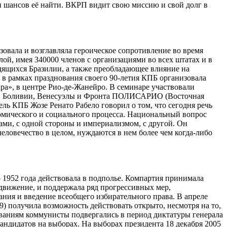
 и шансов её найти. ВКРП видит свою миссию и свой долг в
овала и возглавляла героическое сопротивление во время
лой, имея 340000 членов с организациями во всех штатах и в
дящихся Бразилии, а также преобладающее влияние на
а в рамках празднования своего 90-летия КПБ организовала
а», в центре Рио-де-Жанейро. В семинаре участвовали
ии, Боливии, Венесуэлы и Фронта ПОЛИСАРИО (Восточная
ль КПБ Жозе Ренато Рабело говорил о том, что сегодня речь
омического и социального процесса. Национальный вопрос
ами, с одной стороны и империализмом, с другой. Он
человечество в целом, нуждаются в нем более чем когда-либо
 1952 года действовала в подполье. Компартия принимала
 движение, и поддержала ряд прогрессивных мер,
ния и введение всеобщего избирательного права. В апреле
) получила возможность действовать открыто, несмотря на то,
дованиям коммунисты подвергались в период диктатуры генерала
андидатов на выборах. На выборах президента 18 декабря 2005