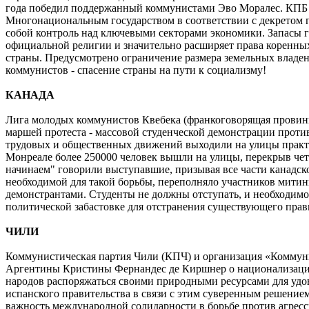
года победил поддержанный коммунистами Эво Моралес. КПБ р
Многонациональным государством в соответствии с декретом п
собой контроль над ключевыми секторами экономики. Запасы г
официальной религии и значительно расширяет права коренны
страны. Предусмотрено ограничение размера земельных владен
коммунистов - спасение страны на пути к социализму!
КАНАДА
Лига молодых коммунистов Квебека (франкоговорящая провинц
маршей протеста - массовой студенческой демонстрации против
трудовых и общественных движений выходили на улицы практи
Монреале более 250000 человек вышли на улицы, перекрыв чет
начинаем" говорили выступавшие, призывая все части канадск
необходимой для такой борьбы, переполняло участников митин
демонстрантами. Студенты не должны отступать, и необходимо
политической забастовке для отстранения существующего прав
ЧИЛИ
Коммунистическая партия Чили (КПЧ) и организация «Коммун
Аргентины Кристины Фернандес де Киршнер о национализаци
народов распоряжаться своими природными ресурсами для удо
испанского правительства в связи с этим суверенным решени
важность международной солидарности в борьбе против агрес