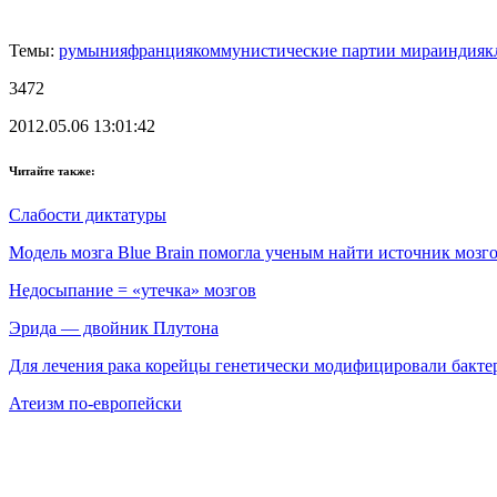
Темы:
румыния
франция
коммунистические партии мира
индия
к
3472
2012.05.06 13:01:42
Читайте также:
Слабости диктатуры
Модель мозга Blue Brain помогла ученым найти источник мозг
Недосыпание = «утечка» мозгов
Эрида — двойник Плутона
Для лечения рака корейцы генетически модифицировали бакт
Атеизм по-европейски