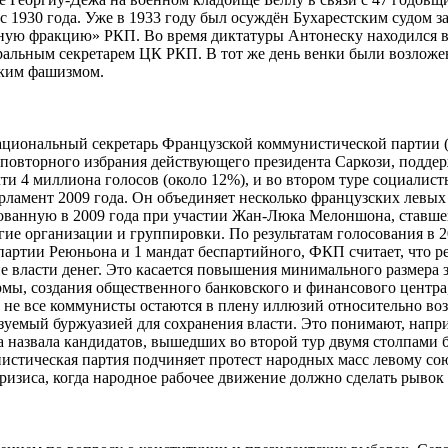
с 1930 года. Уже в 1933 году был осуждён Бухарестским судом з
ную фракцию» РКП. Во время диктатуры Антонеску находился в к
енеральным секретарем ЦК РКП. В тот же день венки были возлож
ским фашизмом.
ациональный секретарь Французской коммунистической партии 
ь повторного избрания действующего президента Саркози, подде
 4 миллиона голосов (около 12%), и во втором туре социалист
парламент 2009 года. Он объединяет несколько французских ле
ованную в 2009 года при участии Жан-Люка Мелоншона, ставшег
е организации и группировки. По результатам голосования в 2
партии Реюньона и 1 мандат беспартийного, ФКП считает, что 
е власти денег. Это касается повышения минимального размера 
ормы, создания общественного банковского и финансового центра
не все коммунисты остаются в плену иллюзий относительно воз
ьзуемый буржуазией для сохранения власти. Это понимают, нап
ра назвала кандидатов, вышедших во второй тур двумя столпами
стическая партия подчиняет протест народных масс левому со
кризиса, когда народное рабочее движение должно сделать рывок