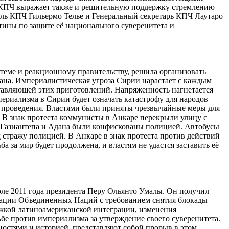
 КПЧ выражает также и решительную поддержку стремлению
ль КПЧ Гильермо Телье и Генеральный секретарь КПЧ Лаутаро
ины по защите её национального суверенитета и
теме и реакционному правительству, решила организовать
гана. Империалистическая угроза Сирии нарастает с каждым
ставляющей этих приготовлений. Напряженность нагнетается
ериализма в Сирии будет означать катастрофу для народов
х проведения. Властями были приняты чрезвычайные меры для
В знак протеста коммунисты в Анкаре перекрыли улицу с
из Газиантепа и Адана были конфискованы полицией. Автобусы
стражу полицией. В Анкаре в знак протеста против действий
за мир будет продолжена, и властям не удастся заставить её
е 2011 года президента Перу Ольянто Умалы. Он получил
изации Объединенных Наций с требованием снятия блокады
ржкой латиноамериканской интеграции, изменения
бе против империализма за утверждение своего суверенитета.
нностями и историей, представляют собой прорыв в этом