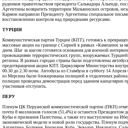
рудников правительством президента Сальвадора Альенде, п
Аргентины возвратить территории Мальвинских островов, нез
Кармон направили Президенту Аргентины специальное письмо,
восстановлению контроля над природными ресурсами.
ТУРЦИЯ
Коммунистическая партия Турции (КПТ), готовясь к превраще
массовые акции на границе с Сирией в рамках «Кампании за м
днем. Шаг за шагом готовятся основания для военной интервен
провокациями террористических групп, вооружаемых Турцией. К
региона. В разных городах страны были подготовлены автобус
предотвращения акции КПТ. Циркуляром Министерства внутре
00.30 до 2.30 ночи. Автобусы из Стамбула в субботу 14 Апрел
из Мерсина были блокированы полицией в отдаленных районах 
полиции проведена демонстрация перед зданием канцелярии пре
участников отступить.
ПЕРУ
Пленум ЦК Перуанской коммунистической партии (ПКП) отмет
почти 8 миллионов голосов (51,4%) и останется Президентом 
Кубы и признания Палестины, а также его выступление на Ибе
экономической модели и новой роли государства. Пленум подч
Аргентина, Боливия, Бразилия, Куба, Эквадор, Никарагуа, Сал