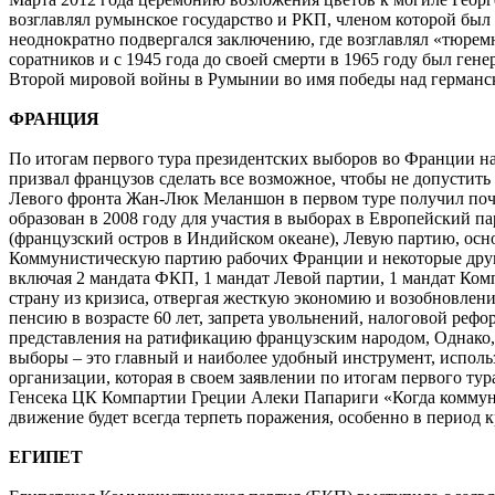
возглавлял румынское государство и РКП, членом которой был 
неоднократно подвергался заключению, где возглавлял «тюрем
соратников и с 1945 года до своей смерти в 1965 году был г
Второй мировой войны в Румынии во имя победы над герман
ФРАНЦИЯ
По итогам первого тура президентских выборов во Франции н
призвал французов сделать все возможное, чтобы не допустит
Левого фронта Жан-Люк Меланшон в первом туре получил почти
образован в 2008 году для участия в выборах в Европейский 
(французский остров в Индийском океане), Левую партию, осн
Коммунистическую партию рабочих Франции и некоторые други
включая 2 мандата ФКП, 1 мандат Левой партии, 1 мандат Ком
страну из кризиса, отвергая жесткую экономию и возобновлени
пенсию в возрасте 60 лет, запрета увольнений, налоговой реф
представления на ратификацию французским народом, Однако, 
выборы – это главный и наиболее удобный инструмент, испол
организации, которая в своем заявлении по итогам первого ту
Генсека ЦК Компартии Греции Алеки Папариги «Когда коммуни
движение будет всегда терпеть поражения, особенно в период 
ЕГИПЕТ