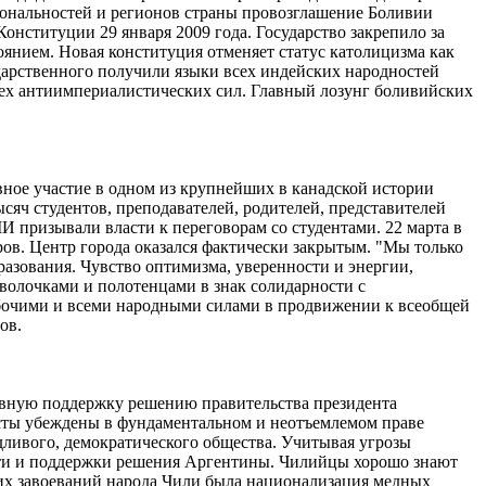
иональностей и регионов страны провозглашение Боливии
нституции 29 января 2009 года. Государство закрепило за
янием. Новая конституция отменяет статус католицизма как
дарственного получили языки всех индейских народностей
сех антиимпериалистических сил. Главный лозунг боливийских
ное участие в одном из крупнейших в канадской истории
ысяч студентов, преподавателей, родителей, представителей
призывали власти к переговорам со студентами. 22 марта в
ов. Центр города оказался фактически закрытым. "Мы только
разования. Чувство оптимизма, уверенности и энергии,
волочками и полотенцами в знак солидарности с
рабочими и всеми народными силами в продвижении к всеобщей
ов.
ивную поддержку решению правительства президента
ты убеждены в фундаментальном и неотъемлемом праве
ливого, демократического общества. Учитывая угрозы
ости и поддержки решения Аргентины. Чилийцы хорошо знают
их завоеваний народа Чили была национализация медных