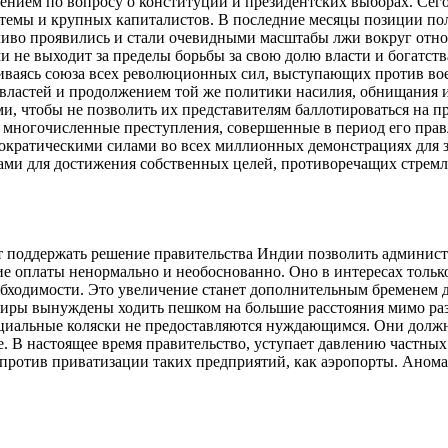
нием по вопросу о конституции и президентских выборах. Сегодн
стемы и крупных капиталистов. В последние месяцы позиции п
ливо проявились и стали очевидными масштабы лжи вокруг отно
 не выходит за пределы борьбы за свою долю власти и богатств
ваясь союза всех революционных сил, выступающих против воен
 властей и продолжением той же политики насилия, обнищания 
, чтобы не позволить их представителям баллотироваться на пре
 многочисленные преступления, совершенные в период его правл
ократическими силами во всех миллионных демонстрациях для з
и для достижения собственных целей, противоречащих стремле
поддержать решение правительства Индии позволить администра
ие оплаты ненормально и необоснованно. Оно в интересах тольк
еобходимости. Это увеличение станет дополнительным бременем
иры вынуждены ходить пешком на большие расстояния мимо разл
иальные коляски не предоставляются нуждающимся. Они должны б
. В настоящее время правительство, уступает давлению частных 
 против приватизации таких предприятий, как аэропорты. Аном