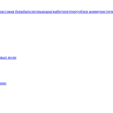
лассовая борьба
политика
парагвай
египет
перу
обзор коммунистич
овых волн
ерию