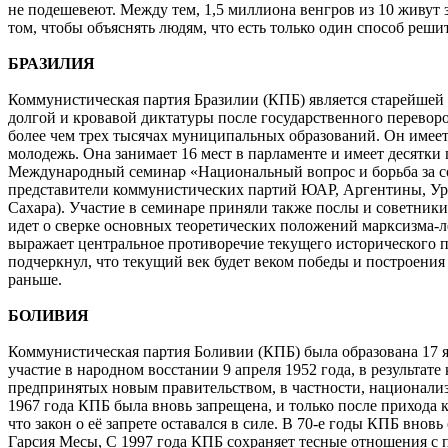
не подешевеют. Между тем, 1,5 миллиона венгров из 10 живут 
том, чтобы объяснять людям, что есть только один способ реши
БРАЗИЛИЯ
Коммунистическая партия Бразилии (КПБ) является старейшей 
долгой и кровавой диктатуры после государственного переворот
более чем трех тысячах муниципальных образований. Он имее
молодежь. Она занимает 16 мест в парламенте и имеет десятки
Международный семинар «Национальный вопрос и борьба за соц
представители коммунистических партий ЮАР, Аргентины, Ур
Сахара). Участие в семинаре приняли также послы и советники
идет о сверке основных теоретических положений марксизма-
выражает центральное противоречие текущего исторического п
подчеркнул, что текущий век будет веком победы и построения 
раньше.
БОЛИВИЯ
Коммунистическая партия Боливии (КПБ) была образована 17 ян
участие в народном восстании 9 апреля 1952 года, в результа
предпринятых новым правительством, в частности, национализ
1967 года КПБ была вновь запрещена, и только после прихода 
что закон о её запрете оставался в силе. В 70-е годы КПБ вн
Гарсия Месы, С 1997 года КПБ сохраняет тесные отношения с 