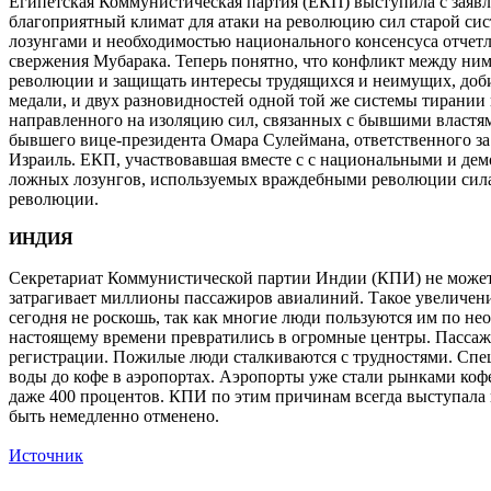
Египетская Коммунистическая партия (ЕКП) выступила с заявле
благоприятный климат для атаки на революцию сил старой си
лозунгами и необходимостью национального консенсуса отчет
свержения Мубарака. Теперь понятно, что конфликт между ними
революции и защищать интересы трудящихся и неимущих, доби
медали, и двух разновидностей одной той же системы тирании
направленного на изоляцию сил, связанных с бывшими властями
бывшего вице-президента Омара Сулеймана, ответственного за
Израиль. ЕКП, участвовавшая вместе с с национальными и дем
ложных лозунгов, используемых враждебными революции силам
революции.
ИНДИЯ
Секретариат Коммунистической партии Индии (КПИ) не может 
затрагивает миллионы пассажиров авиалиний. Такое увеличен
сегодня не роскошь, так как многие люди пользуются им по н
настоящему времени превратились в огромные центры. Пассаж
регистрации. Пожилые люди сталкиваются с трудностями. Спец
воды до кофе в аэропортах. Аэропорты уже стали рынками кофе
даже 400 процентов. КПИ по этим причинам всегда выступала
быть немедленно отменено.
Источник