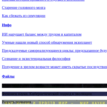
Старение головного мозга
Как сбежать из симуляции
Инфо
ИИ нарушает баланс между трудом и капиталом
Ученые нашли новый способ обнаружения экзопланет
Предсказуемые самореализующиеся циклы: предсказанное будущ
Сознание и экзистенциальная философия
Похудение в зрелом возрасте может иметь скрытые последствия
Файлы
Краткая история времени
Феномен науки. Кибернетический подход к эволюции
Радость познания