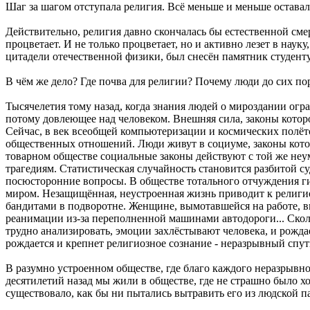
Шаг за шагом отступала религия. Всё меньше и меньше оставало
Действительно, религия давно скончалась бы естественной сме
процветает. И не только процветает, но и активно лезет в наук
цитадели отечественной физики, был снесён памятник студенту,
В чём же дело? Где почва для религии? Почему люди до сих по
Тысячелетия тому назад, когда знания людей о мироздании о
потому довлеющее над человеком. Внешняя сила, законы котор
Сейчас, в век всеобщей компьютеризации и космических полёт
общественных отношений. Люди живут в социуме, законы котор
товарном обществе социальные законы действуют с той же не
трагедиям. Статистическая случайность становится разбитой с
посюсторонние вопросы. В обществе тотального отчуждения г
миром. Незащищённая, неустроенная жизнь приводит к религио
бандитами в подворотне. Женщине, вымотавшейся на работе, вн
реанимации из-за переполненной машинами автодороги... Скол
трудно анализировать, эмоции захлёстывают человека, и рожда
рождается и крепнет религиозное сознание - неразрывный спут
В разумно устроенном обществе, где благо каждого неразрывно
десятилетий назад мы жили в обществе, где не страшно было ход
существовало, как бы ни пытались вытравить его из людской п