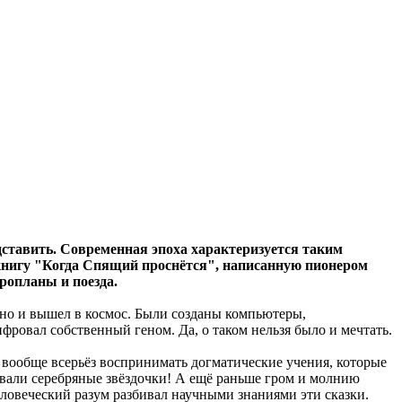
едставить. Современная эпоха характеризуется таким
 книгу "Когда Спящий проснётся", написанную пионером
ропланы и поезда.
, но и вышел в космос. Были созданы компьютеры,
фровал собственный геном. Да, о таком нельзя было и мечтать.
и вообще всерьёз воспринимать догматические учения, которые
чивали серебряные звёздочки! А ещё раньше гром и молнию
еловеческий разум разбивал научными знаниями эти сказки.