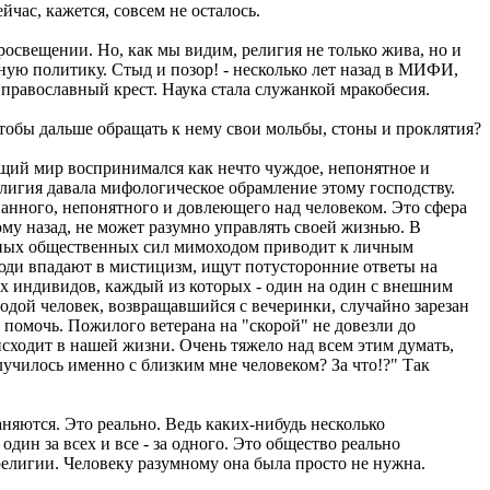
час, кажется, совсем не осталось.
росвещении. Но, как мы видим, религия не только жива, но и
енную политику. Стыд и позор! - несколько лет назад в МИФИ,
 православный крест. Наука стала служанкой мракобесия.
чтобы дальше обращать к нему свои мольбы, стоны и проклятия?
щий мир воспринимался как нечто чуждое, непонятное и
лигия давала мифологическое обрамление этому господству.
анного, непонятного и довлеющего над человеком. Это сфера
му назад, не может разумно управлять своей жизнью. В
лепых общественных сил мимоходом приводит к личным
 люди впадают в мистицизм, ищут потусторонние ответы на
х индивидов, каждый из которых - один на один с внешним
дой человек, возвращавшийся с вечеринки, случайно зарезан
 помочь. Пожилого ветерана на "скорой" не довезли до
сходит в нашей жизни. Очень тяжело над всем этим думать,
лучилось именно с близким мне человеком? За что!?" Так
няются. Это реально. Ведь каких-нибудь несколько
один за всех и все - за одного. Это общество реально
религии. Человеку разумному она была просто не нужна.