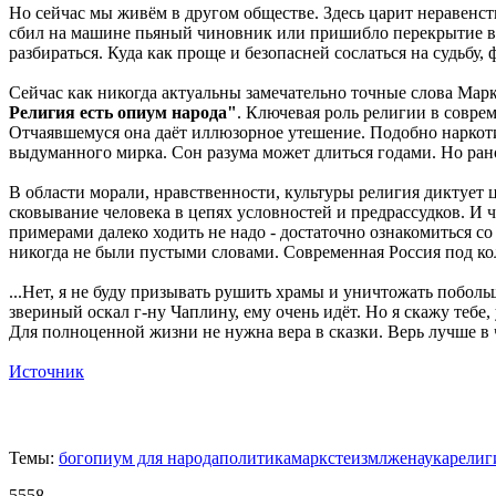
Но сейчас мы живём в другом обществе. Здесь царит неравенст
сбил на машине пьяный чиновник или пришибло перекрытие в 
разбираться. Куда как проще и безопасней сослаться на судьбу
Сейчас как никогда актуальны замечательно точные слова Мар
Религия есть опиум народа"
. Ключевая роль религии в совре
Отчаявшемуся она даёт иллюзорное утешение. Подобно наркотич
выдуманного мирка. Сон разума может длиться годами. Но рано 
В области морали, нравственности, культуры религия диктует 
сковывание человека в цепях условностей и предрассудков. И ч
примерами далеко ходить не надо - достаточно ознакомиться 
никогда не были пустыми словами. Современная Россия под ко
...Нет, я не буду призывать рушить храмы и уничтожать побол
звериный оскал г-ну Чаплину, ему очень идёт. Но я скажу теб
Для полноценной жизни не нужна вера в сказки. Верь лучше в ч
Источник
Темы:
бог
опиум для народа
политика
маркс
теизм
лженаука
религ
5558