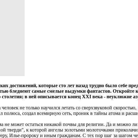
ких достижений, которые сто лет назад трудно было себе пр
ностью бледнеют самые смелые выдумки фантастов. Откройте
столетия; в ней описывается конец XXI века - неуклюжие аэ
 человек не только научился летать со сверхзвуковой скоростью
 полюса, создал всемирную сеть, проник в тайны атома и расши
ма не может остаться никакой почвы для религии. Да и можно л
есной тверди", к которой ангелы золотыми молоточками прикола
еру, Илье-пророку и иным гражданам. С тех пор шаг за шагом ч