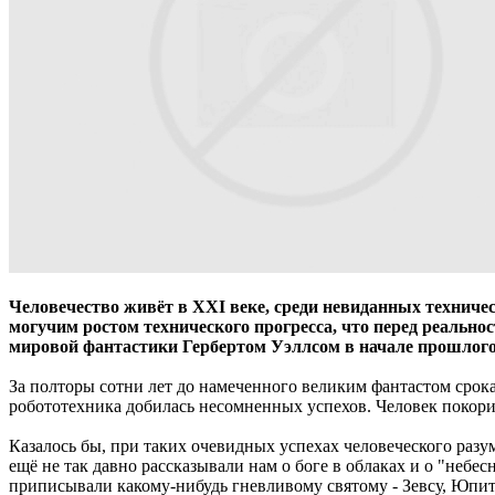
Человечество живёт в XXI веке, среди невиданных техничес
могучим ростом технического прогресса, что перед реаль
мировой фантастики Гербертом Уэллсом в начале прошлого 
За полторы сотни лет до намеченного великим фантастом срока
робототехника добилась несомненных успехов. Человек покорил
Казалось бы, при таких очевидных успехах человеческого разу
ещё не так давно рассказывали нам о боге в облаках и о "неб
приписывали какому-нибудь гневливому святому - Зевсу, Юпит