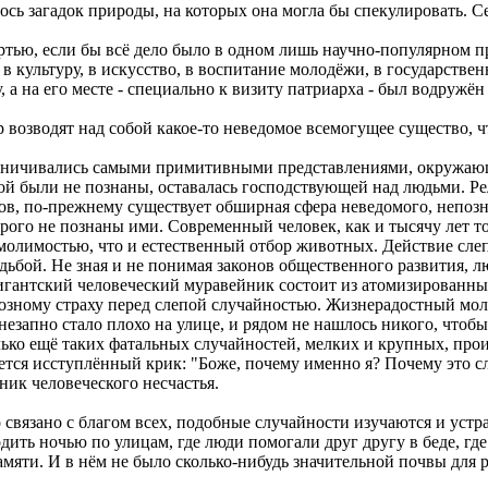
сь загадок природы, на которых она могла бы спекулировать. Сей
ртью, если бы всё дело было в одном лишь научно-популярном п
у, в культуру, в искусство, в воспитание молодёжи, в государств
 а на его месте - специально к визиту патриарха - был водружён
р возводят над собой какое-то неведомое всемогущее существо, 
граничивались самыми примитивными представлениями, окружаю
ой были не познаны, оставалась господствующей над людьми. Ре
ов, по-прежнему существует обширная сфера неведомого, непозн
ого не познаны ими. Современный человек, как и тысячу лет то
умолимостью, что и естественный отбор животных. Действие с
удьбой. Не зная и не понимая законов общественного развития,
игантский человеческий муравейник состоит из атомизированны
зному страху перед слепой случайностью. Жизнерадостный моло
езапно стало плохо на улице, и рядом не нашлось никого, чтобы
ько ещё таких фатальных случайностей, мелких и крупных, прои
ется исступлённый крик: "Боже, почему именно я? Почему это с
ник человеческого несчастья.
 связано с благом всех, подобные случайности изучаются и устра
ить ночью по улицам, где люди помогали друг другу в беде, где 
амяти. И в нём не было сколько-нибудь значительной почвы для 