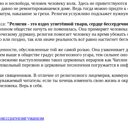
во и несвобода, человек человеку волк. Здесь не приветствуютс
давно не ремонтировавшемся доме. Ведь тогда можно придти к 
, фатум, наказание за грехи. Религия услужливо подскажет нужн
кса:
"Религия - это вздох угнетённой твари, сердце бессердечн
менном обществе ничуть не поменялась. Она примиряет человека
ескому дурману, религия помогает человеку на время убежать о
или поздно, так или иначе реальность всё равно настигнет бегл
ценности, обусловленные той же самой ролью. Она узаконивает 
ем выше в обществе градус религиозного угара, тем сильнее оно 
со свежими выступлениями таких церковных иерархов как Чапли
локольный перезвон и церковные песнопения погружается в инф
ьше священников. В отличие от религиозного лицемерия, коммун
е, уважаемый читатель: если ты хочешь изменить свою жизнь и о
еловека. Верь в себя.
ия
ссср
атеизм
гуманизм