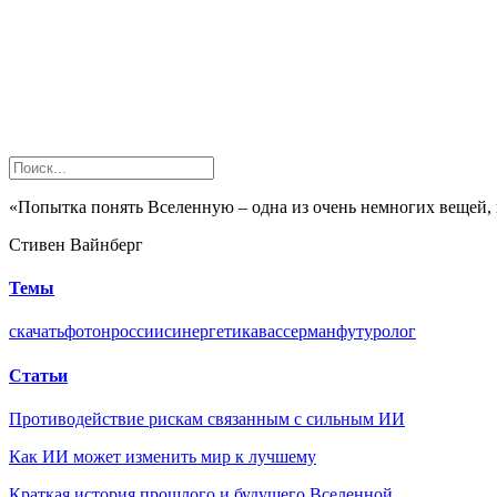
«Попытка понять Вселенную – одна из очень немногих вещей,
Стивен Вайнберг
Темы
скачать
фотон
россии
синергетика
вассерман
футуролог
Статьи
Противодействие рискам связанным с сильным ИИ
Как ИИ может изменить мир к лучшему
Краткая история прошлого и будущего Вселенной