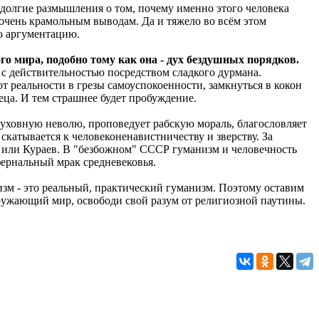
я долгие размышления о том, почему именно этого человека
очень крамольным выводам. Да и тяжело во всём этом
ую аргументацию.
ого мира, подобно тому как она - дух бездушных порядков.
 с действительностью посредством сладкого дурмана.
т реальности в грезы самоуспокоенности, замкнуться в кокон
еца. И тем страшнее будет пробуждение.
духовную неволю, проповедует рабскую мораль, благословляет
скатывается к человеконенавистничеству и зверству. За
н или Кураев. В "безбожном" СССР гуманизм и человечность
ернальный мрак средневековья.
изм - это реальный, практический гуманизм. Поэтому оставим
кружающий мир, освободи свой разум от религиозной паутины.