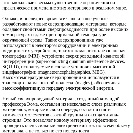
что накладывает весьма существенные ограничения на
практическое применение этих материалов в реальном мире.
Однако, в последнее время все чаще и чаще ученые
разрабатывают новые сверхпроводящие материалы, которые
обладают свойствами сверхпроводимости при более высоких
температурах и даже при нормальной температуре
окружающей среды. Такие сверхпроводники уже
используются в некотором оборудовании и электронных
медицинских устройствах, таких как магнитно-резонансная
томография (MRI), устройства сверхпроводимой квантовой
интерференции (superconducting quantum interference devices,
SQUID), используемые в составе установок магнитной
энцефалографии (magnetoencephalographies, MEG).
Высокотемпературные сверхпроводники используются в
транспорте на магнитной подвеске (maglev), обеспечивая
высокоэффективную передачу электрической энергии.
Новый сверхпроводящий материал, созданный командой
профессора Эома, составлен из нескольких слоев различных
материалов, которые в свою очередь, состоят из пяти
химических элементов азотной группы и оксида титана-
стронция. Это позволяет новому материалу эффективно
проводить очень сильный электрический ток по всему объему
материала, а не только по его поверхности.