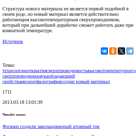
Структура нового материала не является первой подобной в
своем роде, но новый материал является действительно
работающим высокотемпературным сверхпроводником,
который при дальнейшей доработке сможет работать даже при
комнатной температуре.
Источник
Темы:
технологии
открытия
сверхпроводимость
высокотемпературного
сверхпроводник
наука
обладающий
свойствами
энцефалография
создан новый материал
1711
2013.03.18 13:01:39
Читайте также:
Физики создали закольцованный атомный ток