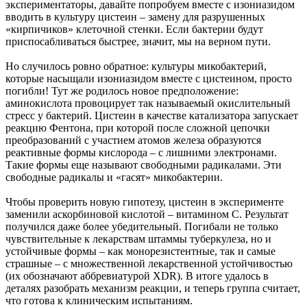
экспериментаторы, давайте попробуем вместе с изониазидом
вводить в культуру цистеин – замену для разрушенных
«кирпичиков» клеточной стенки. Если бактерии будут
приспосабливаться быстрее, значит, мы на верном пути.
Но случилось ровно обратное: культуры микобактерий,
которые насыщали изониазидом вместе с цистеином, просто
погибли! Тут же родилось новое предположение:
аминокислота провоцирует так называемый окислительный
стресс у бактерий. Цистеин в качестве катализатора запускает
реакцию Фентона, при которой после сложной цепочки
преобразований с участием атомов железа образуются
реактивные формы кислорода – с лишними электронами.
Такие формы еще называют свободными радикалами. Эти
свободные радикалы и «гасят» микобактерии.
Чтобы проверить новую гипотезу, цистеин в эксперименте
заменили аскорбиновой кислотой – витамином C. Результат
получился даже более убедительный. Погибали не только
чувствительные к лекарствам штаммы туберкулеза, но и
устойчивые формы – как монорезистентные, так и самые
страшные – с множественной лекарственной устойчивостью
(их обозначают аббревиатурой XDR). В итоге удалось в
деталях разобрать механизм реакции, и теперь группа считает,
что готова к клиническим испытаниям.