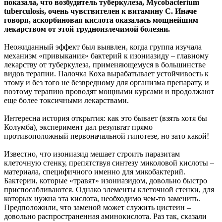
показала, что возбудитель туберкулеза, Mycobacterium
tuberculosis, очень чувствителен к витамину C. Иначе
говоря, аскорбиновая кислота оказалась мощнейшим
лекарством от этой трудноизлечимой болезни.
Неожиданный эффект был выявлен, когда группа изучала
механизм «привыкания» бактерий к изониазиду – главному
лекарству от туберкулеза, применяющемуся в большинстве
видов терапии. Палочка Коха вырабатывает устойчивость к
этому и без того не безвредному для организма препарату, и
поэтому терапию проводят мощными курсами и продолжают
еще более токсичными лекарствами.
Интересна история открытия: как это бывает (взять хотя бы
Колумба), эксперимент дал результат прямо
противоположный первоначальной гипотезе, но зато какой!
Известно, что изониазид мешает строить паразитам
клеточную стенку, препятствуя синтезу миколовой кислоты –
материала, специфичного именно для микобактерий.
Бактерии, которые «травят» изониазидом, довольно быстро
приспосабливаются. Однако элементы клеточной стенки, для
которых нужна эта кислота, необходимо чем-то заменить.
Предположили, что заменой может служить цистеин –
довольно распространенная аминокислота. Раз так, сказали