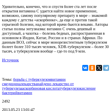
Удивительно, конечно, что и спустя более ста лет после
открытия витамина C удается найти новое применение,
возможно, самому популярному препарату в мире – знакомой
каждому с детства «аскорбинке», да еще и против такой
серьезной болезни, над которой врачи бьются веками. Авторы
статьи полны энтузиазма: витамин C очень дешевый и
доступный, а чахотка – болезнь бедных, распространенная в
основном в Индии, Китае, России и в странах Африки. По
данным ВОЗ, сейчас в мире монорезистентным туберкулезом
болеет более 310 тысяч человек, XDR-туберкулезом – более 30
тысяч, а туберкулезом вообще – где-то под 9 млн.
Источник
Темы:
борьба с туберкулезом
витамин
с
медицина
лекарства
найдено лекарство от
туберкулеза
аскорбиновая кислота
туберкулез
окисление
бактерий
витамин
2492
2013.05.23 13:01:47