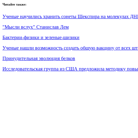
Читайте также:
Ученые научились хранить сонеты Шекспира на молекулах Д
"Мысли вслух" Станислав Лем
Бактерии-физики и зеленые-шизики
Ученые нашли возможность создать общую вакцину от всех 
Принудительная эволюция белков
Исследовательская группа из США предложила методику пов