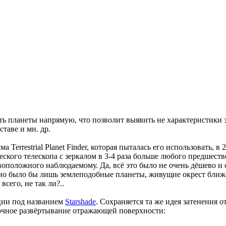
ь планеты напрямую, что позволит выявить не характеристики з
таве и мн. др.
 Terrestrial Planet Finder, которая пыталась его использовать, 
еского телескопа с зеркалом в 3-4 раза больше любого предшеств
воположного наблюдаемому. Да, всё это было не очень дёшево и с
но было бы лишь землеподобные планеты, живущие окрест ближа
сего, не так ли?..
пции под названием
Starshade
. Сохраняется та же идея затенения 
ерочное развёртывание отражающей поверхности: