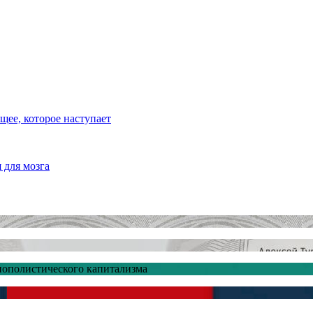
ее, которое наступает
 для мозга
ополистического капитализма