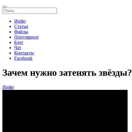
Инфо
Статьи
Файлы
Популярное
Блог
Чат
Контакты
Facebook
Зачем нужно затенять звёзды?
Инфо