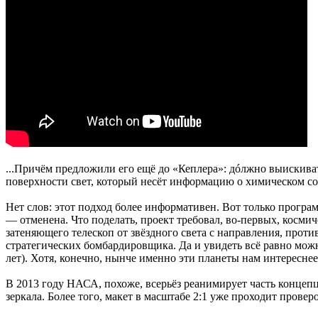
...Причём предложили его ещё до «Кеплера»: дóлжно выискиват
поверхности свет, который несёт информацию о химическом сос
Нет слов: этот подход более информативен. Вот только программа
— отменена. Что поделать, проект требовал, во-первых, космич
затеняющего телескоп от звёздного света с направления, проти
стратегических бомбардировщика. Да и увидеть всё равно мож
лет). Хотя, конечно, нынче именно эти планеты нам интереснее в
В 2013 году НАСА, похоже, всерьёз реанимирует часть конце
зеркала. Более того, макет в масштабе 2:1 уже проходит пров