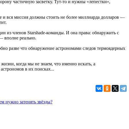
торону частичную засветку. Тут-то и нужны «лепестки»,
 и вся миссия должны стоить не более миллиарда долларов —
тит.
н из членов Starshade-команды. И она права: обнаружить с
 — вполне реально.
собно разве что обнаружение астрономами следов термоядерных
жизни, когда мы не знаем, что именно искать, а
астрономов в их поисках...
ем нужно затенять звёзды?