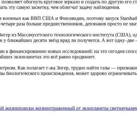
 позволяет обогнуть круговое зеркало и создать по другую его с
ть эту самую засветку, чем облегчат задачу наблюдения.
и военных как ВВП США и Финляндии, поэтому запуск Starshade
и–четыре раза больше предшественников, дензнаков просто не хва
игер из Массачусетского технологического института (США), оди
и у ближайших десяти звёзд вряд ли получится. А вот одну–две
тран к финансированию новых исследований: на это сегодня спо
йших экзопланетах это всё равно продвинет.
тризм. Как полагает г-жа Зигер, трудно найти газы — признаки 
зы биологического происхождения, может здорово ограничивать 
ой жизни
поиски жизни
отраженный от экзопланеты свет
наука
зач