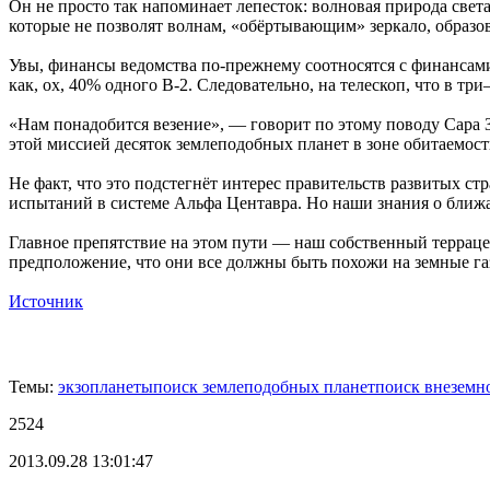
Он не просто так напоминает лепесток: волновая природа света
которые не позволят волнам, «обёртывающим» зеркало, образова
Увы, финансы ведомства по-прежнему соотносятся с финансам
как, ох, 40% одного B-2. Следовательно, на телескоп, что в тр
«Нам понадобится везение», — говорит по этому поводу Сара З
этой миссией десяток землеподобных планет в зоне обитаемост
Не факт, что это подстегнёт интерес правительств развитых с
испытаний в системе Альфа Центавра. Но наши знания о ближа
Главное препятствие на этом пути — наш собственный террацен
предположение, что они все должны быть похожи на земные га
Источник
Темы:
экзопланеты
поиск землеподобных планет
поиск внеземн
2524
2013.09.28 13:01:47