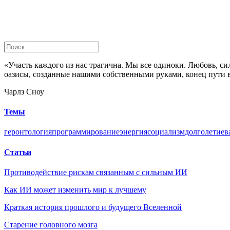
«Участь каждого из нас трагична. Мы все одиноки. Любовь, с
оазисы, созданные нашими собственными руками, конец пути вс
Чарлз Сноу
Темы
геронтология
программирование
энергия
социализм
долголетие
в
Статьи
Противодействие рискам связанным с сильным ИИ
Как ИИ может изменить мир к лучшему
Краткая история прошлого и будущего Вселенной
Старение головного мозга