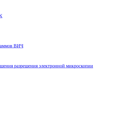
НК
штаммов ВИЧ
ышения разрешения электронной микроскопии