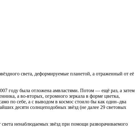
вёздного света, деформируемые планетой, а отраженный от её
в 2007 году была отложена амвластями. Потом — ещё раз, а затем
енника, а во-вторых, огромного зеркала в форме цветка,
амо по себе, а с выводом в космос стоило бы как один–два
йших десяти солнцеподобных звёзд (не далее 29 световых
от света ненаблюдаемых звёзд при помощи разворачиваемого