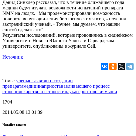
Дэвид Синклер рассказал, что в течение ближайшего года
медики будут изучать возможности испытаний препарата
NMN на людях. "Мы продемонстрировали возможность
поворота вспять движения биологических часов, - пояснил
австралийский ученый. - Точнее, мы думаем, что нашли
способ сделать это".
Результаты исследований, которые проводились в сиднейском
Университете Нового Южного Уэльса и Гарвардском
университете, опубликованы в журнале Cell.
Источник
Темы:
ученые заявили о создании
препарата
медицина
приостанавливающего процесс
старени
лекарство от старости
наука
геронтология
мыши
1704
2014.05.08 13:01:39
Читайте также: