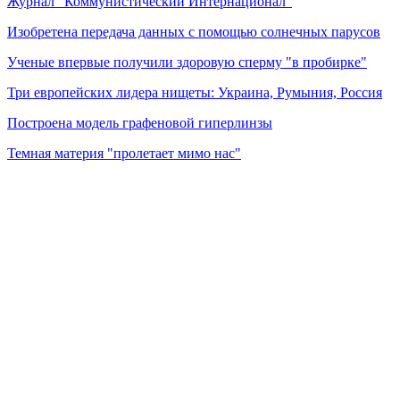
Журнал "Коммунистический Интернационал"
Изобретена передача данных с помощью солнечных парусов
Ученые впервые получили здоровую сперму "в пробирке"
Три европейских лидера нищеты: Украина, Румыния, Россия
Построена модель графеновой гиперлинзы
Темная материя "пролетает мимо нас"