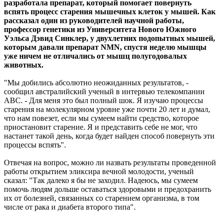
разработала препарат, который помогает повернуть
вспять процесс старения мышечных клеток у мышей. Как
рассказал один из руководителей научной работы,
профессор генетики из Университета Нового Южного
Уэльса Дэвид Синклер, у двухлетних подопытных мышей,
которым давали препарат NMN, спустя неделю мышцы
уже ничем не отличались от мышц полугодовалых
животных.
"Мы добились абсолютно неожиданных результатов, -
сообщил австралийский ученый в интервью телекомпании
ABC. - Для меня это был полный шок. Я изучаю процессы
старения на молекулярном уровне уже почти 20 лет и думал,
что нам повезет, если мы сумеем найти средство, которое
приостановит старение. Я и представить себе не мог, что
настанет такой день, когда будет найден способ повернуть эти
процессы вспять".
Отвечая на вопрос, можно ли назвать результаты проведенной
работы открытием эликсира вечной молодости, ученый
сказал: "Так далеко я бы не заходил. Надеюсь, мы сумеем
помочь людям дольше оставаться здоровыми и предохранить
их от болезней, связанных со старением организма, в том
числе от рака и диабета второго типа".