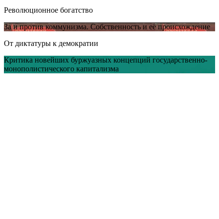
Революционное богатство
За и против коммунизма. Собственность и её происхождение
От диктатуры к демократии
Критика новейших буржуазных концепций государственно-
монополистического капитализма