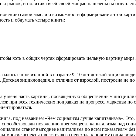
ас и рынок, и политика всей своей мощью нацелены на оглуплени
кновению самой мысли о возможности формирования этой картин
есть и обдумать четыре книги:
чтобы хоть в общих чертах сформировать цельную картину мира.
чалось с прочитанной в возрасте 9–10 лет детской энциклопедии
в. Детская энциклопедия, в отличие от взрослой, построена не п
а у меня часть картины, посвящённую общественным дисциплина
ился: при всех технических поправках на прогресс, марксизм по
риентироваться.
книга, под названием «Чем социализм лучше капитализма». Это, 
 способствовали появлению преимуществ капитализма над социа
 социализм станет выгоднее капитализма по всем показателям б
ны многие аспекты предстоящего перехода к новому социализму