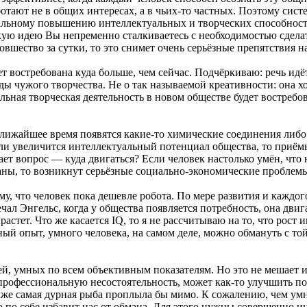
ботают не в общих интересах, а в чьих-то частных. Поэтому сист
альному повышению интеллектуальных и творческих способност
кую идею Вы непременно сталкиваетесь с необходимостью сделат
вшество за сутки, то это снимет очень серьёзные препятствия на
т востребована куда больше, чем сейчас. Подчёркиваю: речь идёт
ы чужого творчества. Не о так называемой креативности: она хо
ьная творческая деятельность в новом обществе будет востребов
 ближайшее время появятся какие-то химические соединения либ
Если увеличится интеллектуальный потенциал общества, то при
т вопрос — куда двигаться? Если человек настолько умён, что н
зданы, то возникнут серьёзные социально-экономические проблем
у, что человек пока дешевле робота. По мере развития и каждог
ал Энгельс, когда у общества появляется потребность, она двиг
стет. Что же касается IQ, то я не рассчитываю на то, что рост
ый опыт, умного человека, на самом деле, можно обмануть с той
дей, умных по всем объективным показателям. Но это не мешает 
рофессиональную несостоятельность, может как-то улучшить поло
же самая дурная рыба проплыла бы мимо. К сожалению, чем умне
о по себе избавит нас от обмана. Для этого нужны совершенно и