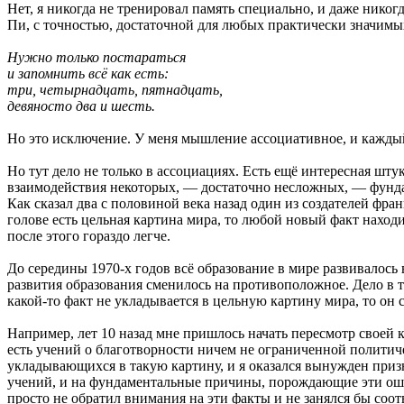
Нет, я никогда не тренировал память специально, и даже нико
Пи, с точностью, достаточной для любых практически значимых
Нужно только постараться
и запомнить всё как есть:
три, четырнадцать, пятнадцать,
девяносто два и шесть.
Но это исключение. У меня мышление ассоциативное, и каждый 
Но тут дело не только в ассоциациях. Есть ещё интересная штук
взаимодействия некоторых, — достаточно несложных, — фундам
Как сказал два с половиной века назад один из создателей фр
голове есть цельная картина мира, то любой новый факт находи
после этого гораздо легче.
До середины 1970-х годов всё образование в мире развивалос
развития образования сменилось на противоположное. Дело в то
какой-то факт не укладывается в цельную картину мира, то он с
Например, лет 10 назад мне пришлось начать пересмотр своей 
есть учений о благотворности ничем не ограниченной политич
укладывающихся в такую картину, и я оказался вынужден призн
учений, и на фундаментальные причины, порождающие эти ошибк
просто не обратил внимания на эти факты и не занялся бы со