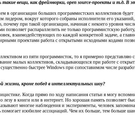
 такие вещи, как фреймворки, open source-проекты и т.д. В 
ем в организации больших программистских коллективов будет 
м лидером, вокруг которого собраны исполнители его указаний,
 почему при такой организации, начиная с некоего уровня числ
ами позволяет распараллелить не только программистскую работу,
ловек, взаимодействующих по каждой конкретной задаче, а глав
ирными проектами работа с открытыми исходными кодами позвол
ллективом из пяти программисток, то я примерно представляю с
ование малых коллективов, складывающихся при работе с откры
с существенно быстрее Windows при сопоставимом числе разработ
й жизни, кроме побед в интеллектуальных шоу?
лицистике. Когда прямо по ходу написания статьи я могу вспом
вно лезу в книги или в интернет. Но хорошая память позволяет б
азывают многие наблюдения и эксперименты, человек запоминает 
нь помогает изобилие ассоциаций. Чем их больше, тем больше ша