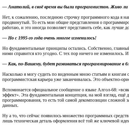
— Анатолий, в своё время вы были программистом. Живо ли 
Нет, к сожалению, последнюю строчку программного кода я нап
продвинутый. То есть мои общие представления о программиро
работаю, и это иногда позволяет представить себе, как лучше д
— Но с 1995-го года очень многое изменилось!
Но фундаментальные принципы остались. Собственно, главный 
ними справится кто угодно. С тех пор ничего не изменилось. 
— Как, по-Вашему, будет развиваться программирование в
Насколько я могу судить по виденным мною статьям и книгам о
программистская карьера уже заканчивалась. Это объектно-ор
Вспоминается официальное сообщение о языке Алгол-68: «вся
эффект». Эта фундаментальная концепция, на мой взгляд, ещё 
программирования, то есть той самой декомпозиции сложной за
данных.
Ну а то, что сейчас появилось множество программных средст
лишь техническая деталь оформления всё той же ключевой идеи