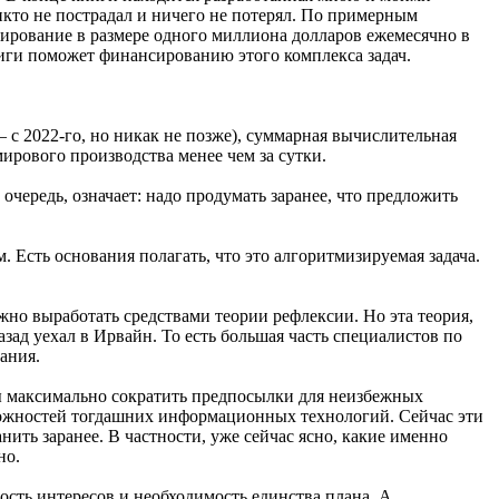
икто не пострадал и ничего не потерял. По примерным
нсирование в размере одного миллиона долларов ежемесячно в
книги поможет финансированию этого комплекса задач.
— с 2022-го, но никак не позже), суммарная вычислительная
рового производства менее чем за сутки.
очередь, означает: надо продумать заранее, что предложить
. Есть основания полагать, что это алгоритмизируемая задача.
но выработать средствами теории рефлексии. Но эта теория,
азад уехал в Ирвайн. То есть большая часть специалистов по
ания.
бы максимально сократить предпосылки для неизбежных
зможностей тогдашних информационных технологий. Сейчас эти
нить заранее. В частности, уже сейчас ясно, какие именно
но.
ость интересов и необходимость единства плана. А