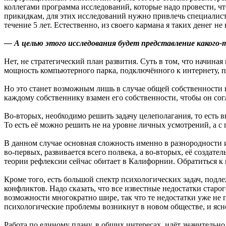
коллегами программа исследований, которые надо провести, ч
прикидкам, для этих исследований нужно привлечь специалисто
течение 5 лет. Естественно, из своего кармана я таких денег 
— А целью этого исследования будет представление какого-
Нет, не стратегический план развития. Суть в том, что начина
мощность компьютерного парка, подключённого к интернету, п
Но это станет возможным лишь в случае общей собственности на
каждому собственнику взамен его собственности, чтобы он согл
Во-вторых, необходимо решить задачу целеполагания, то есть вы
То есть её можно решить не на уровне личных усмотрений, а 
В данном случае основная сложность именно в разнородности 
во-первых, развивается всего полвека, а во-вторых, её создат
теории рефлексии сейчас обитает в Калифорнии. Обратиться к
Кроме того, есть большой спектр психологических задач, по
конфликтов. Надо сказать, что все известные недостатки ста
возможности многократно шире, так что те недостатки уже не п
психологические проблемы возникнут в новом обществе, и ясно
Работа по единому плану, в общих интересах, идёт значительн