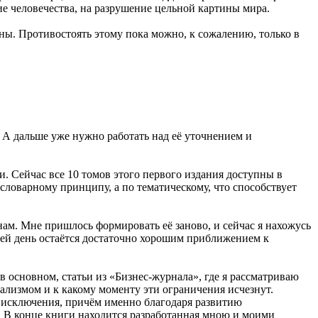
е человечества, на разрушение цельной картины мира.
ы. Противостоять этому пока можно, к сожалению, только в
 А дальше уже нужно работать над её уточнением и
. Сейчас все 10 томов этого первого издания доступны в
о словарному принципу, а по тематическому, что способствует
м. Мне пришлось формировать её заново, и сейчас я нахожусь
 сей день остаётся достаточно хорошим приближением к
в основном, статьи из «Бизнес-журнала», где я рассматриваю
лизмом и к какому моменту эти ограничения исчезнут.
ез исключения, причём именно благодаря развитию
. В конце книги находится разработанная мною и моими