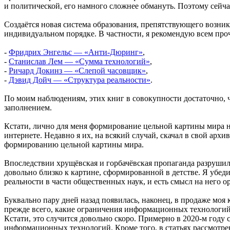
и политической, его намного сложнее обмануть. Поэтому сейч
Создаётся новая система образования, препятствующего возни
индивидуальном порядке. В частности, я рекомендую всем проч
-
Фридрих Энгельс — «Анти-Дюринг»
,
-
Станислав Лем — «Сумма технологий»
,
-
Ричард Докинз — «Слепой часовщик»
,
-
Дэвид Дойч — «Структура реальности»
.
По моим наблюдениям, этих книг в совокупности достаточно, 
заполнением.
Кстати, лично для меня формирование цельной картины мира на
интернете. Недавно я их, на всякий случай, скачал в свой архи
формированию цельной картины мира.
Впоследствии хрущёвская и горбачёвская пропаганда разрушил
довольно близко к картине, сформированной в детстве. Я убед
реальности в части общественных наук, и есть смысл на него о
Буквально пару дней назад появилась, наконец, в продаже моя 
прежде всего, какие ограничения информационных технологий
Кстати, это случится довольно скоро. Примерно в 2020-м году
информационных технологий. Кроме того, в статьях рассмотре