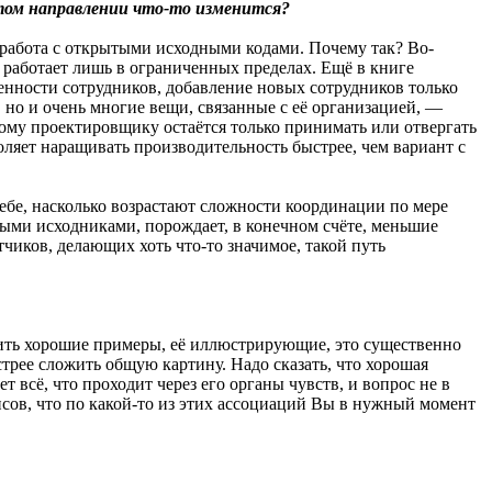
этом направлении что-то изменится?
работа с открытыми исходными кодами. Почему так? Во-
 работает лишь в ограниченных пределах. Ещё в книге
енности сотрудников, добавление новых сотрудников только
 но и очень многие вещи, связанные с её организацией, —
ному проектировщику остаётся только принимать или отвергать
яет наращивать производительность быстрее, чем вариант с
ебе, насколько возрастают сложности координации по мере
тыми исходниками, порождает, в конечном счёте, меньшие
чиков, делающих хоть что-то значимое, такой путь
нить хорошие примеры, её иллюстрирующие, это существенно
ыстрее сложить общую картину. Надо сказать, что хорошая
всё, что проходит через его органы чувств, и вопрос не в
нсов, что по какой-то из этих ассоциаций Вы в нужный момент