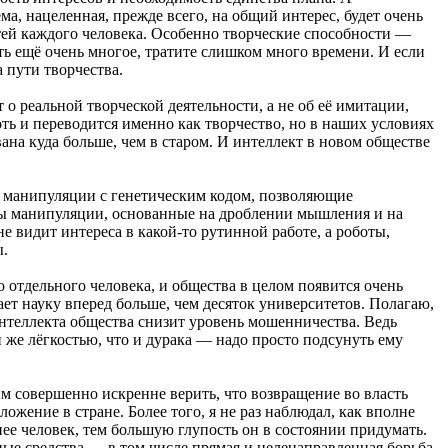
ема, нацеленная, прежде всего, на общий интерес, будет очень
ей каждого человека. Особенно творческие способности —
ь ещё очень многое, тратите слишком много времени. И если
 пути творчества.
 о реальной творческой деятельности, а не об её имитации,
ть и переводится именно как творчество, но в наших условиях
ана куда больше, чем в старом. И интеллект в новом обществе
о манипуляции с генетическим кодом, позволяющие
ёмы манипуляции, основанные на дроблении мышления и на
е видит интереса в какой-то рутинной работе, а роботы,
ы.
о отдельного человека, и общества в целом появится очень
ает науку вперед больше, чем десяток университетов. Полагаю,
 интеллекта общества снизит уровень мошенничества. Ведь
 же лёгкостью, что и дурака — надо просто подсунуть ему
им совершенно искренне верить, что возвращение во власть
жение в стране. Более того, я не раз наблюдал, как вполне
е человек, тем большую глупость он в состоянии придумать.
ные средства — в том числе прямая и целенаправленная борьба