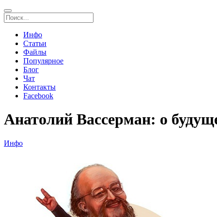
Инфо
Статьи
Файлы
Популярное
Блог
Чат
Контакты
Facebook
Анатолий Вассерман: о будущ
Инфо