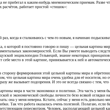
гда не прибегал к каким-нибудь мнемоническим приемам. Разве ч
 расчётов, работает простой «стишок»:
раз, когда я сталкиваюсь с чем-то новым, я начинаю подыскиват
а, о которой я постоянно говорю и пишу — цельная картина мира.
ентальных закономерностей. Если Вы умеете выводить следствия
анцузской энциклопедии Гельвеций, знание некоторых принципов
т себе место в этой картине, привязывается к ней и автоматиче
ь в сторону формирования этой цельной картины мира и обретен
м, что цельная картина мира очень удобна для её носителя, но о
разу же вызывает подозрения. И это не всегда связано с тем, что
картины мира в части экономики и политики. Эта часть у меня б
еской и экономической свободы личности безо всякой оглядки н
ать: она у меня неверна. Кстати, сейчас у меня есть довольно 
и. Так что работа оказалась очень полезной. Полагаю, если бы 
ответствующим пересмотром. Человек, располагающий цельной к