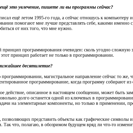
ещё это увлечение, пишете ли вы программы сейчас?
исал ещё летом 1995-го года, а сейчас отношусь к компьютеру и
вании помогают мне лучше представлять себе, какими именно с
обиться от них того, что мне нужно.
принцип программирования очевиден: сколь угодно сложную зад
И этот принцип работает не только в программировании.
 ближайшее десятилетие?
 программировании, магистральное направление сейчас то же, ч
иентированное программирование, когда программу собирают из 
кое действие, описанное в настоящем сообщении, может быть 
довольно долго останется одной из ключевых в программировании
дачи на элементарные компоненты, но только в применении, преж
в, позволяющих представить объекты как графические символы и
. Так что, полагаю, в обозримом будущем вряд ли что-то изменит