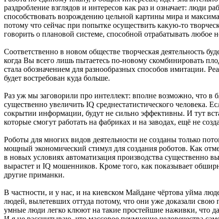
раздробление взглядов и интересов как раз и означает: люди ра
способствовать возрождению цельной картины мира и максим
потому что сейчас при попытке осуществить какую-то творчес
говорить о плановой системе, способной отрабатывать любое но
Соответственно в новом обществе творческая деятельность буде
когда Вы всего лишь пытаетесь по-новому скомбинировать плод
стала обозначением для разнообразных способов имитации. Реал
будет востребован куда больше.
Раз уж мы заговорили про интеллект: вполне возможно, что в
существенно увеличить IQ среднестатистического человека. 
сокрытии информации, будут не сильно эффективны. И тут встае
которые смогут работать на фабриках и на заводах, ещё не со
Роботы для многих видов деятельности не созданы только потом
мощный экономический стимул для создания роботов. Как отмеч
в новых условиях автоматизация производства существенно выра
вырастет и IQ мошенников. Кроме того, как показывает обширн
другие приманки.
В частности, и у нас, и на киевском Майдане чёртова уйма лю
людей, вылетевших оттуда потому, что они уже доказали свою п
умные люди легко клюют на такие простейшие наживки, что да
И я не рассчитываю, что массовое поумнение человечества сам