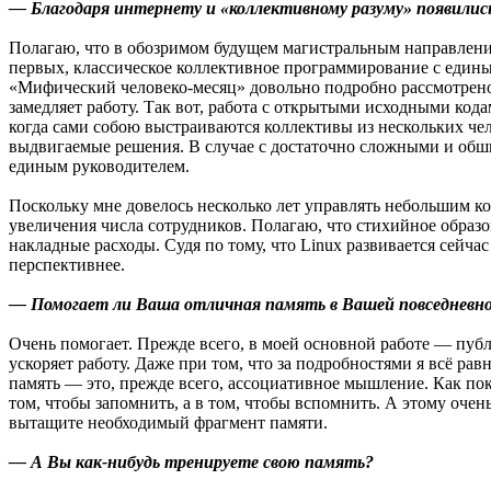
— Благодаря интернету и «коллективному разуму» появились
Полагаю, что в обозримом будущем магистральным направлени
первых, классическое коллективное программирование с едины
«Мифический человеко-месяц» довольно подробно рассмотрено,
замедляет работу. Так вот, работа с открытыми исходными код
когда сами собою выстраиваются коллективы из нескольких че
выдвигаемые решения. В случае с достаточно сложными и обш
единым руководителем.
Поскольку мне довелось несколько лет управлять небольшим ко
увеличения числа сотрудников. Полагаю, что стихийное образ
накладные расходы. Судя по тому, что Linux развивается сейча
перспективнее.
— Помогает ли Ваша отличная память в Вашей повседневно
Очень помогает. Прежде всего, в моей основной работе — пуб
ускоряет работу. Даже при том, что за подробностями я всё ра
память — это, прежде всего, ассоциативное мышление. Как пок
том, чтобы запомнить, а в том, чтобы вспомнить. А этому оче
вытащите необходимый фрагмент памяти.
— А Вы как-нибудь тренируете свою память?