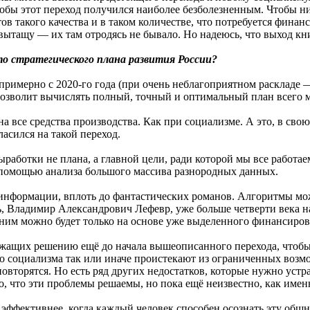
тобы этот переход получился наиболее безболезненным. Чтобы н
в такого качества и в таком количестве, что потребуется фина
не вытащу — их там отродясь не бывало. Но надеюсь, что выход 
то стратегического плана развития России?
я примерно с 2020-го года (при очень неблагоприятном раскладе 
озволит вычислять полный, точный и оптимальный план всего ми
 все средства производства. Как при социализме. А это, в свою 
асился на такой переход.
работки не плана, а главной цели, ради которой мы все работаем
с помощью анализа большого массива разнородных данных.
информации, вплоть до фантастических романов. Алгоритмы мож
ель, Владимир Александрович Лефевр, уже больше четверти века н
 ним можно будет только на основе уже выделенного финансиров
длежащих решению ещё до начала вышеописанного перехода, что
рого социализма так или иначе проистекают из ограниченных во
овторятся. Но есть ряд других недостатков, которые нужно устра
, что эти проблемы решаемы, но пока ещё неизвестно, как имен
о эффективнее, когда каждый человек способен осознать эту общн