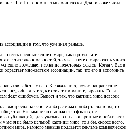
то числа Е и Пи запоминал мнемонически. Для того же числа
ь ассоциации в том, что уже знал раньше.
 То есть представление о мире, как о результате
 из этих закономерностей, то уже знаете о мире очень много.
 успешно возмещает незнание некоторых фактов. Когда у Вас в
ски обрастает множеством ассоциаций, так что его и вспомнить
ия навыков работы с нею. К сожалению, потом направление
чень неудобна для тех, кто хочет им манипулировать. Если
 сам факт ошибочен. Бывает и так, что картина мира неверна.
ыла выстроена на основе либерализма и либертарианства, то
а общество. Но накопилось множество фактов, не
много публикаций, где я указываю и на конкретные ошибки этих
у меня не было цельной картины мира, то я бы, скорее всего,
артиной мира, намного меньше поддаётся рекламе коммерческой