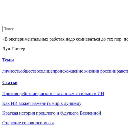
«В экспериментальных работах надо сомневаться до тех пор, п
Луи Пастер
Темы
личность
общество
солнце
происхождение жизни
в россии
нравст
Статьи
Противодействие рискам связанным с сильным ИИ
Как ИИ может изменить мир к лучшему
Краткая история прошлого и будущего Вселенной
Старение головного мозга