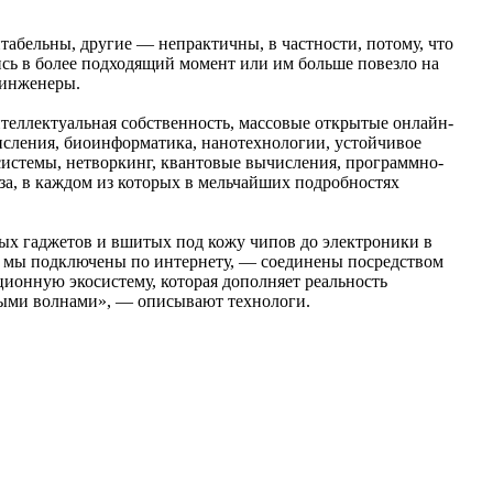
табельны, другие — непрактичны, в частности, потому, что
ись в более подходящий момент или им больше повезло на
 инженеры.
нтеллектуальная собственность, массовые открытые онлайн-
исления, биоинформатика, нанотехнологии, устойчивое
системы, нетворкинг, квантовые вычисления, программно-
за, в каждом из которых в мельчайших подробностях
х гаджетов и вшитых под кожу чипов до электроники в
ым мы подключены по интернету, — соединены посредством
ионную экосистему, которая дополняет реальность
овыми волнами», — описывают технологи.