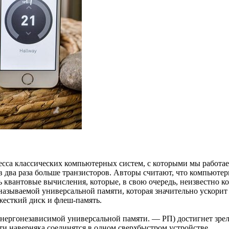
сса классических компьютерных систем, с которыми мы работаем
 два раза больше транзисторов. Авторы считают, что компьютеры
ь квантовые вычисления, которые, в свою очередь, неизвестно 
называемой универсальной памяти, которая значительно ускорит
есткий диск и флеш-память.
нергонезависимой универсальной памяти. — РП) достигнет зрел
ти наверняка соединятся в одном сверхбыстром устройстве.