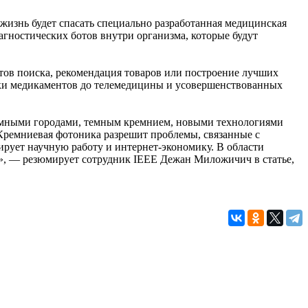
жизнь будет спасать специально разработанная медицинская
иагностических ботов внутри организма, которые будут
атов поиска, рекомендация товаров или построение лучших
ки медикаментов до телемедицины и усовершенствованных
 умными городами, темным кремнием, новыми технологиями
 Кремниевая фотоника разрешит проблемы, связанные с
лирует научную работу и интернет-экономику. В области
й», — резюмирует сотрудник IEEE Дежан Миложичич в статье,