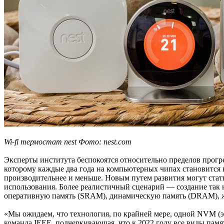
Wi-fi термостат nest Фото: nest.com
Эксперты института беспокоятся относительно пределов прогре
которому каждые два года на компьютерных чипах становится в
производительнее и меньше. Новым путем развития могут стат
использования. Более реалистичный сценарий — создание так 
оперативную память (SRAM), динамическую память (DRAM), ж
«Мы ожидаем, что технология, по крайней мере, одной NVM (э
команда IEEE, подчеркивающая, что к 2022 году все виды памя