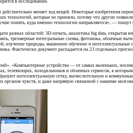
орится в исследовании.
 действительно меняет ход вещей. Некоторые изобретения нерен
ких технологий, которые не приняли, потому что другие появил
учше понять, куда именно технологии направляются», — пишут
ти разных областей: 3D-печать, аналитика big data, открытая и
мять, трехмерные интегральные схемы, фотоника, облачные выч
ей, изучение природы, машинное обучение и интеллектуальные 
ика. Фактически документ распадается на 23 отдельных прогно
ий». «Компьютерные устройства — от самых маленьких, носимы
ах, телевизорах, холодильников и облачных сервисов, к котор
бразуют интеллектуальную сетку, вычислительную и коммуникац
чих органов чувств, и даже напрямую связанной с нашими мозг