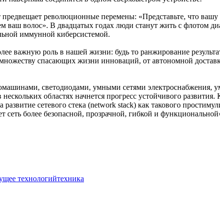
т предвещает революционные перемены: «Представьте, что вашу 
чем ваш волос». В двадцатых годах люди станут жить с флотом д
ельной иммунной киберсистемой.
олее важную роль в нашей жизни: будь то ранжирование результ
множеству спасающих жизни инноваций, от автономной достав
тромашинами, светодиодами, умными сетями электроснабжения,
 нескольких областях начнется прогресс устойчивого развития.
развитие сетевого стека (network stack) как такового простиму
т сеть более безопасной, прозрачной, гибкой и функционально
ущее технологий
техника