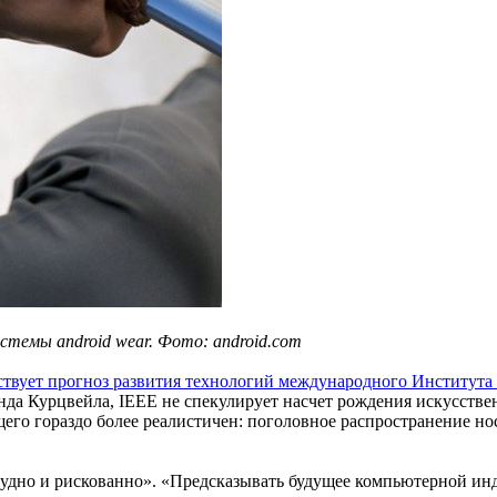
темы android wear. Фото: android.com
ствует прогноз развития технологий международного Института
нда Курцвейла, IEEE не спекулирует насчет рождения искусств
его гораздо более реалистичен: поголовное распространение н
трудно и рискованно». «Предсказывать будущее компьютерной ин