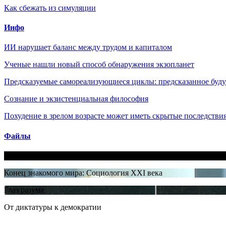
Как сбежать из симуляции
Инфо
ИИ нарушает баланс между трудом и капиталом
Ученые нашли новый способ обнаружения экзопланет
Предсказуемые самореализующиеся циклы: предсказанное будущ
Сознание и экзистенциальная философия
Похудение в зрелом возрасте может иметь скрытые последствия
Файлы
Бог не любовь: Как религия все отравляет
Конец знакомого мира: Социология XXI века
Глаз разума
От диктатуры к демократии