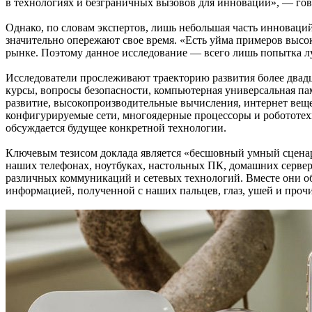
в технологиях и безграничных вызовов для инноваций», — гов
Однако, по словам экспертов, лишь небольшая часть инноваций
значительно опережают свое время. «Есть уйма примеров высо
рынке. Поэтому данное исследование — всего лишь попытка л
Исследователи прослеживают траекторию развития более двадца
курсы, вопросы безопасности, компьютерная универсальная па
развитие, высокопроизводительные вычисления, интернет вещ
конфигурируемые сети, многоядерные процессоры и робототехн
обсуждается будущее конкретной технологии.
Ключевым тезисом доклада является «бесшовный умный сценар
наших телефонах, ноутбуках, настольных ПК, домашних сервер
различных коммуникаций и сетевых технологий. Вместе они о
информацией, полученной с наших пальцев, глаз, ушей и про