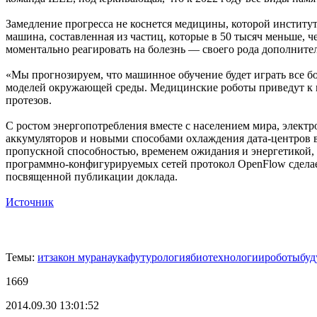
Замедление прогресса не коснется медицины, которой институ
машина, составленная из частиц, которые в 50 тысяч меньше, 
моментально реагировать на болезнь — своего рода дополнит
«Мы прогнозируем, что машинное обучение будет играть все б
моделей окружающей среды. Медицинские роботы приведут к 
протезов.
С ростом энергопотребления вместе с населением мира, элек
аккумуляторов и новыми способами охлаждения дата-центров в
пропускной способностью, временем ожидания и энергетикой, а 
программно-конфигурируемых сетей протокол OpenFlow сделае
посвященной публикации доклада.
Источник
Темы:
ит
закон мура
наука
футурология
биотехнологии
роботы
буд
1669
2014.09.30 13:01:52