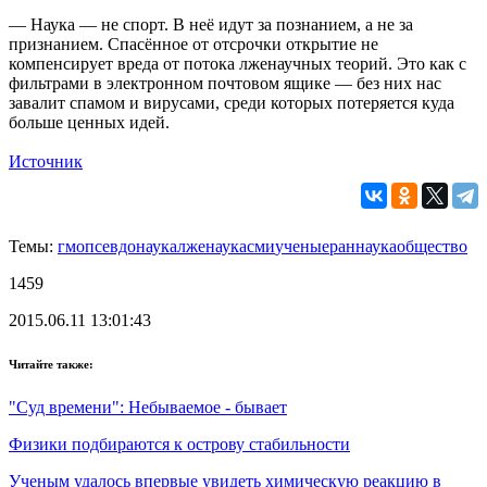
— Наука — не спорт. В неё идут за познанием, а не за
признанием. Спасённое от отсрочки открытие не
компенсирует вреда от потока лженаучных теорий. Это как с
фильтрами в электронном почтовом ящике — без них нас
завалит спамом и вирусами, среди которых потеряется куда
больше ценных идей.
Источник
Темы:
гмо
псевдонаука
лженаука
сми
ученые
ран
наука
общество
1459
2015.06.11 13:01:43
Читайте также:
"Суд времени": Небываемое - бывает
Физики подбираются к острову стабильности
Ученым удалось впервые увидеть химическую реакцию в