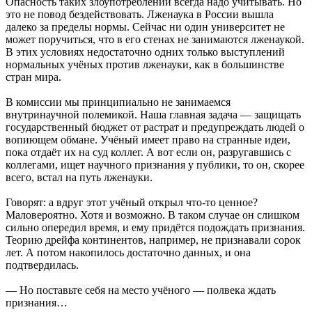
Опасность таких злоупотреблений всегда надо учитывать. Но
это не повод бездействовать. Лженаука в России вышла
далеко за пределы нормы. Сейчас ни один университет не
может поручиться, что в его стенах не занимаются лженаукой.
В этих условиях недостаточно одних только выступлений
нормальных учёных против лженауки, как в большинстве
стран мира.
В комиссии мы принципиально не занимаемся
внутринаучной полемикой. Наша главная задача — защищать
государственный бюджет от растрат и предупреждать людей о
вопиющем обмане. Учёный имеет право на странные идеи,
пока отдаёт их на суд коллег. А вот если он, разругавшись с
коллегами, ищет научного признания у публики, то он, скорее
всего, встал на путь лженауки.
Говорят: а вдруг этот учёный открыл что-то ценное?
Маловероятно. Хотя и возможно. В таком случае он слишком
сильно опередил время, и ему придётся подождать признания.
Теорию дрейфа континентов, например, не признавали сорок
лет. А потом накопилось достаточно данных, и она
подтвердилась.
— Но поставьте себя на место учёного — полвека ждать
признания…