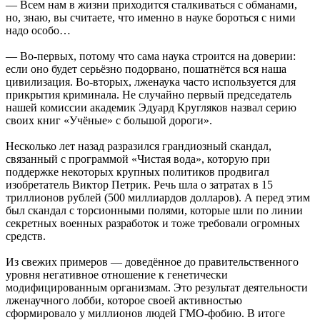
— Всем нам в жизни приходится сталкиваться с обманами,
но, знаю, вы считаете, что именно в науке бороться с ними
надо особо…
— Во-первых, потому что сама наука строится на доверии:
если оно будет серьёзно подорвано, пошатнётся вся наша
цивилизация. Во-вторых, лженаука часто используется для
прикрытия криминала. Не случайно первый председатель
нашей комиссии академик Эдуард Кругляков назвал серию
своих книг «Учёные» с большой дороги».
Несколько лет назад разразился грандиозный скандал,
связанный с программой «Чистая вода», которую при
поддержке некоторых крупных политиков продвигал
изобретатель Виктор Петрик. Речь шла о затратах в 15
триллионов рублей (500 миллиардов долларов). А перед этим
был скандал с торсионными полями, которые шли по линии
секретных военных разработок и тоже требовали огромных
средств.
Из свежих примеров — доведённое до правительственного
уровня негативное отношение к генетически
модифицированным организмам. Это результат деятельности
лженаучного лобби, которое своей активностью
сформировало у миллионов людей ГМО-фобию. В итоге