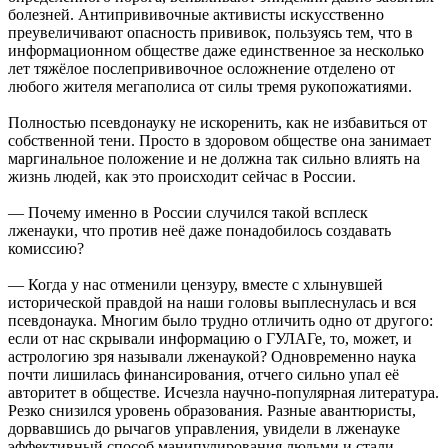
болезней. Антипрививочные активисты искусственно
преувеличивают опасность прививок, пользуясь тем, что в
информационном обществе даже единственное за несколько
лет тяжёлое послепрививочное осложнение отделено от
любого жителя мегаполиса от силы тремя рукопожатиями.
Полностью псевдонауку не искоренить, как не избавиться от
собственной тени. Просто в здоровом обществе она занимает
маргинальное положение и не должна так сильно влиять на
жизнь людей, как это происходит сейчас в России.
— Почему именно в России случился такой всплеск
лженауки, что против неё даже понадобилось создавать
комиссию?
— Когда у нас отменили цензуру, вместе с хлынувшей
исторической правдой на наши головы выплеснулась и вся
псевдонаука. Многим было трудно отличить одно от другого:
если от нас скрывали информацию о ГУЛАГе, то, может, и
астрологию зря называли лженаукой? Одновременно наука
почти лишилась финансирования, отчего сильно упал её
авторитет в обществе. Исчезла научно-популярная литература.
Резко снизился уровень образования. Разные авантюристы,
дорвавшись до рычагов управления, увидели в лженауке
эффективный способ манипулирования людьми и стали