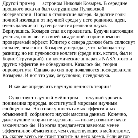
Другой пример — астроном Николай Козырев. В середине
прошлого века он был сотрудником Пулковской
обсерватории. Попал в сталинские лагеря. За долгие годы
полной изоляции от научной среды у него родились идеи,
очень далёкие от путей развития реальной науки.
Вернувшись, Козырев стал их продвигать. Будучи настоящим
учёным, он вывел из своей загадочной теории времени
проверяемый эффект: Юпитер с севера должен быть сплюснут
сильнее, чем с юга. Козырев утверждал, что наблюдал эту
разницу, но ни пулковские коллеги (среди них, кстати, был и
Борис Стругацкий), ни космические аппараты NASA этого и
других эффектов не обнаружили. Казалось бы, теория
опровергнута. Однако до сих пор появляются последователи
Козырева. И вот это уже, безусловно, псевдонаука.
— И как же определить научную ценность теории?
— Существует научный мейнстрим — текущий уровень
понимания природы, достигнутый мировым научным
сообществом. Это совокупность самых эффективных
объяснений, собранного наукой массива данных. Конечно,
даже лучшие теории не идеальны — иначе развитие науки
закончилось бы. Но когда предлагается заведомо менее
эффективное объяснение, чем существующее в мейнстриме,
то, скорее всего, не стоит тратить на него время. Если автор