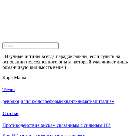
«Научные истины всегда парадоксальны, если судить на
основании повседневного опыта, который улавливает лишь
обманчивую видимость вещей»
Карл Маркс
Темы
революция
психолог
реформы
квант
климат
капитализм
Статьи
Противодействие рискам связанным с сильным ИИ
Как ИИ может изменить мир к лучшему