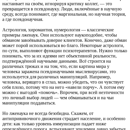
настаивает на своём, игнорируя критику коллег, — это
превращается в псевдонауку. Люди, включённые в научную
среду, всегда понимают, где маргинальная, но научная теория,
а где псевдонаучная.
Астрология, хиромантия, нумерология — классические
примеры лженаук. Они используют наукоподобие, чтобы
обманом завоёвывать доверие клиентов. Конечно, даже обман
может порой использоваться во благо. Некоторые астрологи,
по сути, выполняют функции психотерапевтов. Нужно только
понимать, что за их идеями нет объективной реальности,
подтверждённой научными данными. Всё строится на
различных трюках и на том, что, если картина мира у
человека заражена псевдонаучными мыслевирусами, это
используется для различных манипуляций. Например,
человека, верящего в сглаз, можно убедить, что он чувствует
себя плохо, потому что на него «навели порчу». А потом ему
можно с выгодой «помочь». Впрочем, при всей неэтичности
это личный выбор людей — чем обманываться и на чьи
манипуляции поддаваться.
Но лженаука не всегда безобидна. Скажем, от
антипрививочного движения страдает население, и особенно
дети: как только уровень иммунизации падает ниже
определённого порога, вспыхивают эпидемии давно забытых