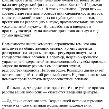
констатировать наличие признаков лженауки. Более 10 лет
назад петербургский физик и социолог Евгений Эйдельман
сформулировал набор из 18 таких признаков. Среди них —
соответствие тематики исследования специальности автора,
характер изданий, в которых он публикует свои статьи,
претензии на революцию в науке, противопоставление себя
«официальной науке»… Но разработать и внедрить в
практику экспертизу на наличие признаков лженауки ещё
только предстоит.
Возможности нашей комиссии ограничены тем, что она
действует на общественных началах, но мы стараемся
реагировать на запросы, которые регулярно получаем от
государственных органов. Например, недавно карельское
управление Федеральной антимонопольной службы прислало
запрос по поводу рекламы омоложения звуком,
распространявшейся в Петрозаводске. Комиссия давно знает
деятеля, который за этой рекламой стоит. Надеюсь, наш отзыв
поможет противостоять недобросовестной рекламе.
— Я слышала, что даже некоторые серьёзные учёные против
работы вашей комиссии — опасаются введения цензуры…
— Да, такие опасения есть. Ведь в нашей истории термином
«лженаука» уже клеймили нормальные исследования.