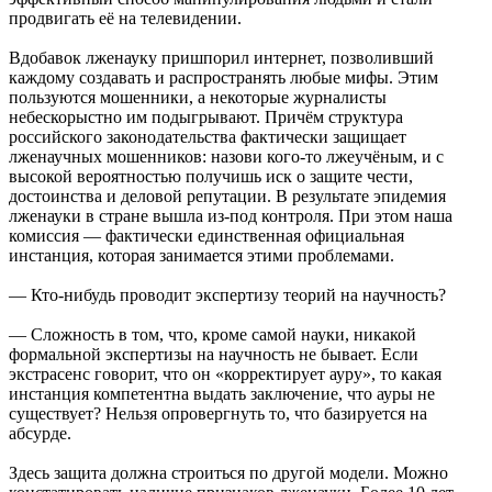
продвигать её на телевидении.
Вдобавок лженауку пришпорил интернет, позволивший
каждому создавать и распространять любые мифы. Этим
пользуются мошенники, а некоторые журналисты
небескорыстно им подыгрывают. Причём структура
российского законодательства фактически защищает
лженаучных мошенников: назови кого-то лжеучёным, и с
высокой вероятностью получишь иск о защите чести,
достоинства и деловой репутации. В результате эпидемия
лженауки в стране вышла из-под контроля. При этом наша
комиссия — фактически единственная официальная
инстанция, которая занимается этими проблемами.
— Кто-нибудь проводит экспертизу теорий на научность?
— Сложность в том, что, кроме самой науки, никакой
формальной экспертизы на научность не бывает. Если
экстрасенс говорит, что он «корректирует ауру», то какая
инстанция компетентна выдать заключение, что ауры не
существует? Нельзя опровергнуть то, что базируется на
абсурде.
Здесь защита должна строиться по другой модели. Можно