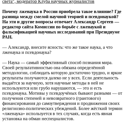
света", модератор Клуба научных журналистов
Почему лженаука в России приобрела такое влияние? Где
разница между смелой научной теорией и псевдонаукой?
На эти и другие вопросы отвечает Александр Сергеев —
редактор сайта Комиссии по борьбе с лженаукой и
фальсификацией научных исследований при Президиуме
РАН.
— Александр, внесите ясность: что же такое наука, а что
лженаука и псевдонаука?
— Наука — самый эффективный способ познания мира.
Своей результативностью она обязана определённой
методологии, соблюдать которую достаточно трудно, и яркие
результаты получаются далеко не у всех. Если деятельность
выдаётся за научную, хотя научные методы в ней не
используются или грубо нарушаются, — это и есть
псевдонаука. Мотивы у псевдоучёных бывают разными — от
получения степеней и невозвратного (грантового)
финансирования до самоутверждения и продвижения своих
религиозно-политических убеждений. Более жёсткий термин
«лженаука» используется в тех случаях, когда есть явная
установка на обман неспециалистов.