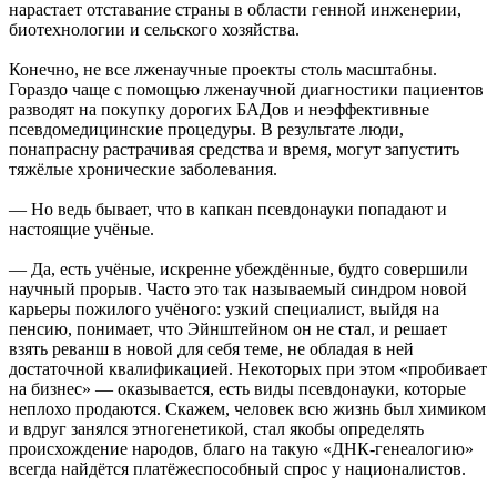
нарастает отставание страны в области генной инженерии,
биотехнологии и сельского хозяйства.
Конечно, не все лженаучные проекты столь масштабны.
Гораздо чаще с помощью лженаучной диагностики пациентов
разводят на покупку дорогих БАДов и неэффективные
псевдомедицинские процедуры. В результате люди,
понапрасну растрачивая средства и время, могут запустить
тяжёлые хронические заболевания.
— Но ведь бывает, что в капкан псевдонауки попадают и
настоящие учёные.
— Да, есть учёные, искренне убеждённые, будто совершили
научный прорыв. Часто это так называемый синдром новой
карьеры пожилого учёного: узкий специалист, выйдя на
пенсию, понимает, что Эйнштейном он не стал, и решает
взять реванш в новой для себя теме, не обладая в ней
достаточной квалификацией. Некоторых при этом «пробивает
на бизнес» — оказывается, есть виды псевдонауки, которые
неплохо продаются. Скажем, человек всю жизнь был химиком
и вдруг занялся этногенетикой, стал якобы определять
происхождение народов, благо на такую «ДНК-генеалогию»
всегда найдётся платёжеспособный спрос у националистов.