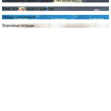
Предвидение науки и пророчества религии
Язык тела: природа и культура
Этюды о вселенной
Тюремные тетради