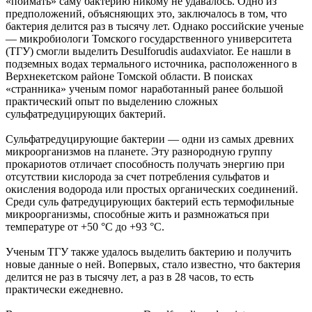
«поймать» саму бактерию никому не удавалось. Одно из
предположений, объясняющих это, заключалось в том, что
бактерия делится раз в тысячу лет. Однако российские ученые
— микробиологи Томского государственного университета
(ТГУ) смогли выделить DesuIforudis audaxviator. Ее нашли в
подземных водах термального источника, расположенного в
Верхнекетском районе Томской области. В поисках
«странника» ученым помог наработанный ранее большой
практический опыт по выделению сложных
сульфатредуцирующих бактерий.
Сульфатредуцирующие бактерии — одни из самых древних
микроорганизмов на планете. Эту разнородную группу
прокариотов отличает способность получать энергию при
отсутствии кислорода за счет потребления сульфатов и
окисления водорода или простых органических соединений.
Среди суль фатредуцирующих бактерий есть термофильные
микроорганизмы, способные жить и размножаться при
температуре от +50 °С до +93 °С.
Ученым ТГУ также удалось выделить бактерию и получить
новые данные о ней. Вопервых, стало известно, что бактерия
делится не раз в тысячу лет, а раз в 28 часов, то есть
практически ежедневно.