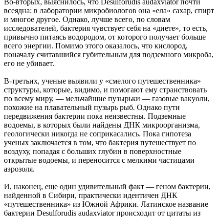
Во-вторых, выяснилось, что Desulforudis audaxviator почти
всеядна: в лаборатории микробиологов она «ела» сахар, спирт
и многое другое. Однако, лучше всего, по словам
исследователей, бактерия чувствует себя на «диете», то есть,
привычно питаясь водородом, от которого получает больше
всего энергии. Помимо этого оказалось, что кислород,
поначалу считавшийся губительным для подземного микроба,
его не убивает.
В-третьих, ученые выявили у «смелого путешественника»
структуры, которые, видимо, и помогают ему странствовать
по всему миру, — мельчайшие пузырьки — газовые вакуоли,
похожие на плавательный пузырь рыб. Однако пути
передвижения бактерии пока неизвестны. Подземные
водоемы, в которых были найдены ДНК микроорганизма,
геологически никогда не соприкасались. Пока гипотеза
ученых заключается в том, что бактерия путешествует по
воздуху, попадая с больших глубин в поверхностные
открытые водоемы, и переносится с мелкими частицами
аэрозоля.
И, наконец, еще один удивительный факт — геном бактерии,
найденной в Сибири, практически идентичен ДНК
«путешественника» из Южной Африки. Латинское название
бактерии Desulforudis audaxviator происходит от цитаты из