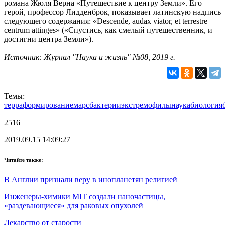
романа Жюля Верна «Путешествие к центру Земли». Его
герой, профессор Лидденброк, показывает латинскую надпись
следующего содержания: «Descende, audax viator, et terrestre
centrum attinges» («Спустись, как смелый путешественник, и
достигни центра Земли»).
Источник: Журнал "Наука и жизнь" №08, 2019 г.
Темы:
терраформирование
марс
бактерии
экстремофилы
наука
биология
2516
2019.09.15 14:09:27
Читайте также:
В Англии признали веру в инопланетян религией
Инженеры-химики MIT создали наночастицы,
«раздевающиеся» для раковых опухолей
Лекарство от старости