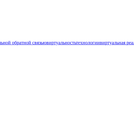
льной обратной связью
виртуальность
технологии
виртуальная реа