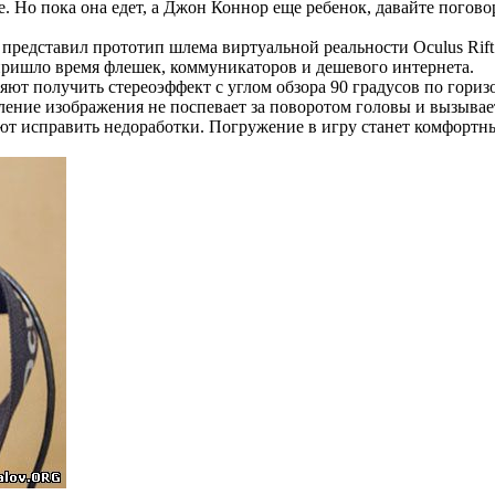
ге. Но пока она едет, а Джон Коннор еще ребенок, давайте поговор
 представил прототип шлема виртуальной реальности Oculus Rif
пришло время флешек, коммуникаторов и дешевого интернета.
яют получить стереоэффект с углом обзора 90 градусов по гориз
ление изображения не поспевает за поворотом головы и вызыва
щают исправить недоработки. Погружение в игру станет комфорт