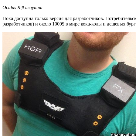
Oculus Rift изнутри
Пока доступна только версия для разработчиков. Потребительс
разработчиков) и около 1000$ в мире кока-колы и дешевых бург