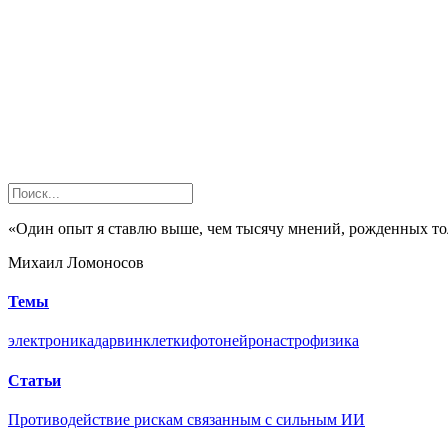
«Один опыт я ставлю выше, чем тысячу мнений, рожденных т
Михаил Ломоносов
Темы
электроника
дарвин
клетки
фото
нейрон
астрофизика
Статьи
Противодействие рискам связанным с сильным ИИ