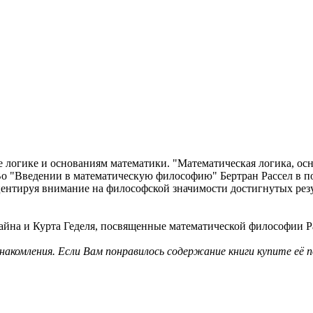
логике и основаниям математики. "Математическая логика, осно
Во "Введении в математическую философию" Бертран Рассел в по
центируя внимание на философской значимости достигнутых резу
йна и Курта Геделя, посвященные математической философии Р
знакомления. Если Вам понравилось содержание книги купите её