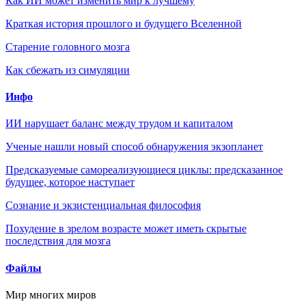
Как ИИ может изменить мир к лучшему
Краткая история прошлого и будущего Вселенной
Старение головного мозга
Как сбежать из симуляции
Инфо
ИИ нарушает баланс между трудом и капиталом
Ученые нашли новый способ обнаружения экзопланет
Предсказуемые самореализующиеся циклы: предсказанное
будущее, которое наступает
Сознание и экзистенциальная философия
Похудение в зрелом возрасте может иметь скрытые
последствия для мозга
Файлы
Мир многих миров